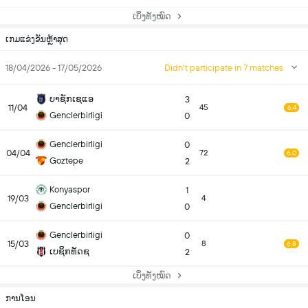
ເບິ່ງທັງໝົດ
ເກມແຂ່ງຂັນຫຼ້າສຸດ
18/04/2026 - 17/05/2026
Didn't participate in 7 matches
ບາຊັກເຊແອ
3
11/04
45
6.4
Genclerbirligi
0
Genclerbirligi
0
04/04
72
6.0
Goztepe
2
Konyaspor
1
19/03
4
Genclerbirligi
0
Genclerbirligi
0
15/03
8
6.8
ເບຊິກທັດຊ
2
ເບິ່ງທັງໝົດ
ການໂອນ