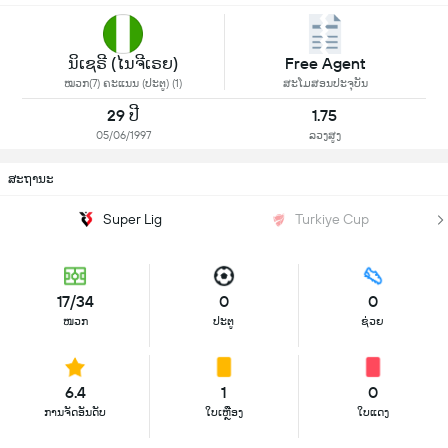
ນິເຊຣີ (ໄນຈີເຣຍ)
Free Agent
ໝວກ(7) ຄະແນນ (ປະຕູ) (1)
ສະໂມສອນປະຈຸບັນ
29 ປີ
1.75
05/06/1997
ລວງສູງ
ສະຖານະ
Super Lig
Turkiye Cup
17/34
0
0
ໜວກ
ປະຕູ
ຊ່ວຍ
6.4
1
0
ການຈັດອັນດັບ
ໃບເຫຼືອງ
ໃບແດງ