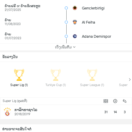
ຍ້າຍຟຣີ or ຍ້າຍອິດສະຫຼະ
Genclerbirligi
21/07/2025
ຍ້າຍ
Al Feiha
11/08/2023
ຍ້າຍ
Adana Demirspor
01/07/2023
ເບິ່ງເພີ່ມຕື່ມ
ຂັນລາງວັນ
 Super Lig (1) 
 Turkiye Cup (1) 
 Super League (1) 
Super Lig (ຕຸລະກີ)
ກາລິາທາຊາໄຣ
31
14
3
2018/2019
ທ່ານອາດຈະສົນໃຈຕໍ່