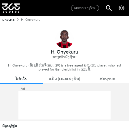
ຄະແນນຂອງຂ້ອຍ
ບານເຕະ
H. Onyekuru
H. Onyekuru
ກອງໜ້າຝັ່ງຊ້າຍ
H. Onyekuru (ນິເຊຣີ (ໄນຈີເຣຍ), 29) is a free agent ບານເຕະ player, who last
played for Genclerbirligi in ຕຸລະກີ.
ໂປຣໄຟ
ແມັດ (ເກມແຂ່ງຂັນ)
ສະຖານະ
Ad
ຂໍ້ມູນຜູ້ຫຼິ້ນ