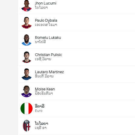
Jhon Lucumi
ໂບໂລຍາ
Paulo Dybala
ເອເອດສ ໂຣມາ
Romelu Lukaku
ນາໂປລີ
Christian Pulisic
ເອຊີ ມິລານ
Lautaro Martinez
ອິນເຕີ ມິລານ
Moise Kean
ຟິອໍເຣັນຕິນາ
ອີຕາລີ
Euro
ໂບໂລຍາ
ເຊຣີ ອາ