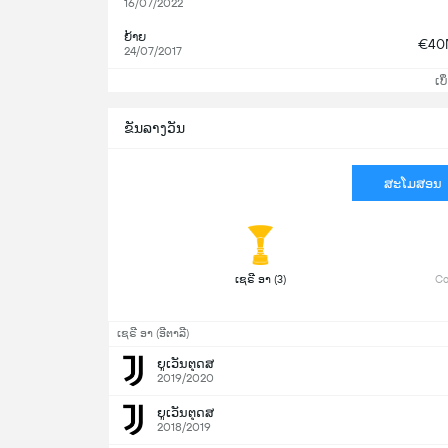
16/07/2022
ຍ້າຍ
€40
24/07/2017
ເບິ
ຂັນລາງວັນ
ສະໂມສອນ
 ເຊຣີ ອາ (3) 
ເຊຣີ ອາ (ອີຕາລີ)
ຍູເວັນຕຸດສ
2019/2020
ຍູເວັນຕຸດສ
2018/2019