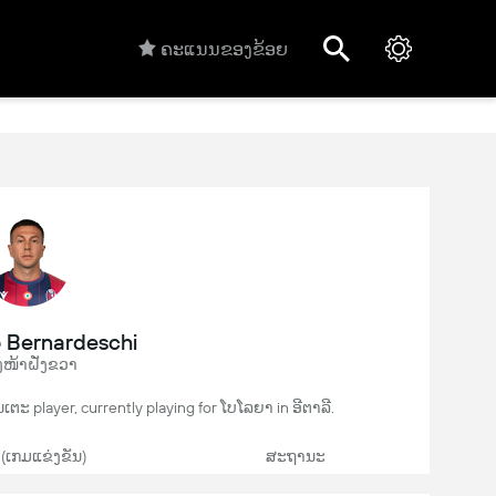
ຄະແນນຂອງຂ້ອຍ
o Bernardeschi
ໜ້າຝັ່ງຂວາ
ນເຕະ player, currently playing for ໂບໂລຍາ in ອີຕາລີ.
 (ເກມແຂ່ງຂັນ)
ສະຖານະ