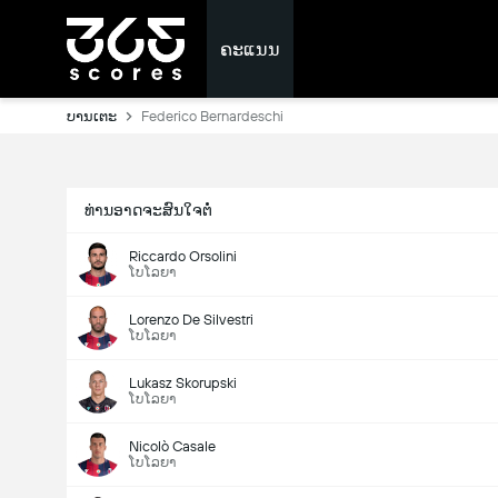
ຄະແນນ
ບານເຕະ
Federico Bernardeschi
ທ່ານອາດຈະສົນໃຈຕໍ່
Riccardo Orsolini
ໂບໂລຍາ
Lorenzo De Silvestri
ໂບໂລຍາ
Lukasz Skorupski
ໂບໂລຍາ
Nicolò Casale
ໂບໂລຍາ