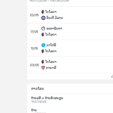
18/07/2026 - 08/08/2026
ໂບໂລຍາ
23/05
ອິນເຕີ ມິລານ
ອະຕາລັນຕາ
17/05
ໂບໂລຍາ
ນາໂປລີ
11/05
ໂບໂລຍາ
ໂບໂລຍາ
03/05
ກາຍາຣີ
ເບິ
ການໂອນ
ຍ້າຍຟຣີ or ຍ້າຍອິດສະຫຼະ
19/07/2025
ຍ້າຍ