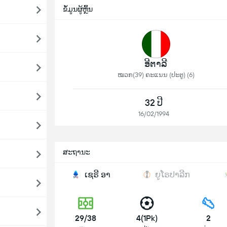
ຂໍ້ມູນຜູ້ຫຼິ້ນ
ອີຕາລີ
ໝວກ(39) ຄະແນນ (ປະຕູ) (6)
32 ປີ
16/02/1994
ສະຖານະ
ເຊຣີ ອາ
ຍູໂຣປາລີກ
29/38
4(1Pk)
2