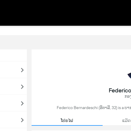
Federic
ກອງ
Federico Bernardeschi (ອີຕາລີ, 32) is a ບາ
ໂປຣໄຟ
ແມັດ