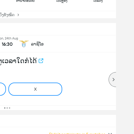
ການຈັດອັນດັບ
ໃບເຫຼືອງ
ໃບແດງ
່ງທັງໝົດ
n, 24th Aug
16:30
ລາຊິໂອ
ຕູເວລາໃດກໍໄດ້
X