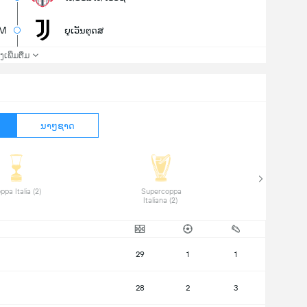
M
ຍູເວັນຕຸດສ
່ງເພີ່ມຕື່ມ
ນາໆຊາດ
 Coppa Italia (2) 
 Supercoppa 
Italiana (2) 
29
1
1
28
2
3