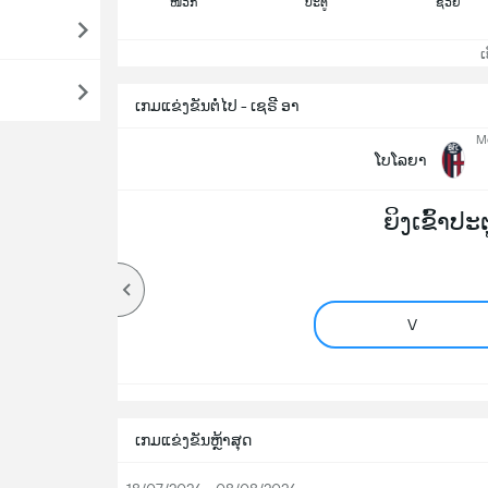
ໜວກ
ປະຕູ
ຊ່ວຍ
ເບິ
ເກມແຂ່ງຂັນຕໍ່ໄປ - ເຊຣີ ອາ
Mo
ໂບໂລຍາ
ຍິງເຂົ້າປະ
V
ເກມແຂ່ງຂັນຫຼ້າສຸດ