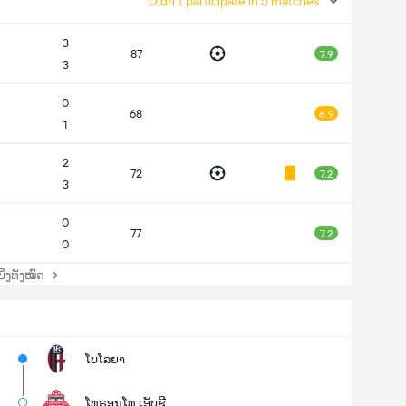
Didn't participate in 5 matches
3
87
7.9
3
0
68
6.9
1
2
72
7.2
3
0
77
7.2
0
່ງທັງໝົດ
ໂບໂລຍາ
ໂທຣອນໂທ ເອັບຊີ