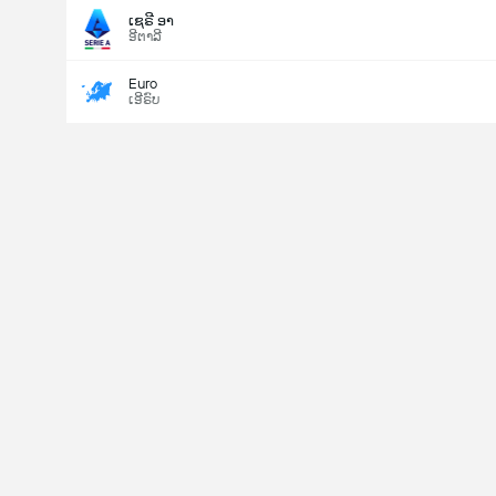
ເຊຣີ ອາ
ອີຕາລີ
Euro
ເອີຣົບ
Last Goalscorer
V
X