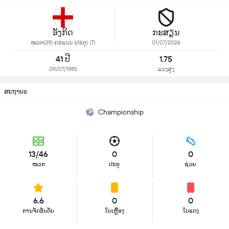
ອັງກິດ
ກະສຽນ
ໝວກ(39) ຄະແນນ (ປະຕູ) (7)
01/07/2026
41 ປີ
1.75
09/07/1985
ລວງສູງ
ສະຖານະ
Championship
13/46
0
0
ໜວກ
ປະຕູ
ຊ່ວຍ
6.6
0
0
ການຈັດອັນດັບ
ໃບເຫຼືອງ
ໃບແດງ