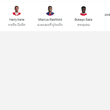
Jor
Harry Kane
Marcus Rashford
Bukayo Saka
ບາເຍິນ ມິວນິກ
ແມນເຊດເຕີ ຢູໄນເຕັດ
ອາເຊນອລ