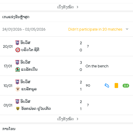
ເບິ່ງທັງໝົດ
ເກມແຂ່ງຂັນຫຼ້າສຸດ
24/01/2026 - 02/05/2026
Didn't participate in 20 matches
ອິບວິສ
2
20/01
7
ບຣິດໂຕ ຊິຕີ
0
ອິບວິສ
3
17/01
On the bench
ແບລັກເບີນ
0
ອິບວິສ
2
10/01
90
8.4
ແບລັກພູລ
1
ອິບວິສ
2
01/01
7
ອັອກຟອດ ຢູໄນເຕັດ
1
ເບິ່ງທັງໝົດ
ການໂອນ