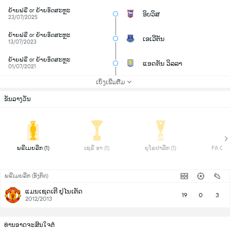
ຍ້າຍຟຣີ or ຍ້າຍອິດສະຫຼະ
ອິບວິສ
23/07/2025
ຍ້າຍຟຣີ or ຍ້າຍອິດສະຫຼະ
ເອເວີຕັນ
13/07/2023
ຍ້າຍຟຣີ or ຍ້າຍອິດສະຫຼະ
ແອດຕັນ ວິລລາ
01/07/2021
ເບິ່ງເພີ່ມຕື່ມ
ຂັນລາງວັນ
 ພຣີເມຍລີກ (1) 
 ເຊຣີ ອາ (1) 
 ຍູໂຣປາລີກ (1) 
ພຣີເມຍລີກ (ອັງກິດ)
ແມນເຊດເຕີ ຢູໄນເຕັດ
19
0
3
2012/2013
ທ່ານອາດຈະສົນໃຈຕໍ່