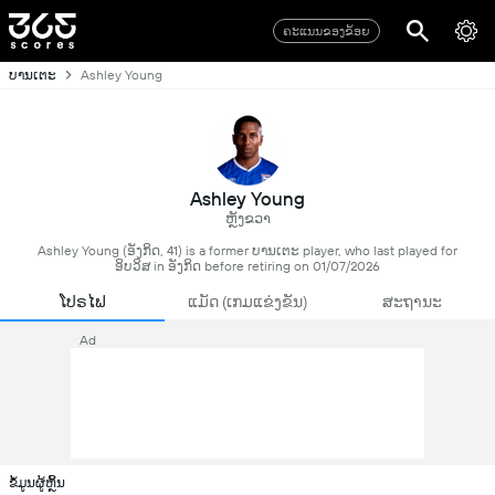
ຄະແນນຂອງຂ້ອຍ
ບານເຕະ
Ashley Young
Ashley Young
ຫຼັງຂວາ
Ashley Young (ອັງກິດ, 41) is a former ບານເຕະ player, who last played for
ອິບວິສ in ອັງກິດ before retiring on 01/07/2026
ໂປຣໄຟ
ແມັດ (ເກມແຂ່ງຂັນ)
ສະຖານະ
Ad
ຂໍ້ມູນຜູ້ຫຼິ້ນ