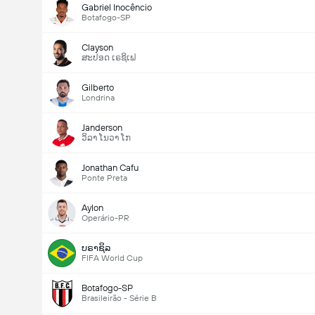
Gabriel Inocêncio
Botafogo-SP
Clayson
ສະປອດ ເຣຊິເຟ
Gilberto
Londrina
Janderson
ວິລາ ໂນວາ ໂກ
Jonathan Cafu
Ponte Preta
Aylon
Operário-PR
ບຣາຊິລ
FIFA World Cup
Botafogo-SP
Brasileirão - Série B