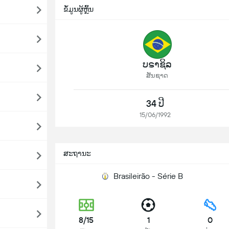
ຂໍ້ມູນຜູ້ຫຼິ້ນ
ບຣາຊິລ
ສັນຊາດ
34 ປີ
15/06/1992
ສະຖານະ
Brasileirão - Série B
8/15
1
0