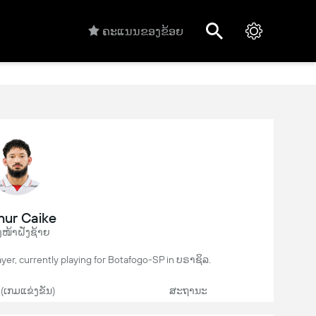
ຄະແນນຂອງຂ້ອຍ
hur Caike
ໜ້າຝັ່ງຊ້າຍ
yer, currently playing for Botafogo-SP in ບຣາຊິລ.
 (ເກມແຂ່ງຂັນ)
ສະຖານະ