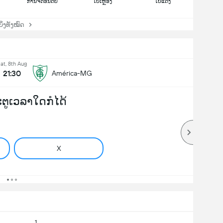
ການຈັດອັນດັບ
ໃບເຫຼືອງ
ໃບແດງ
່ງທັງໝົດ
at, 8th Aug
21:30
América-MG
ປະຕູເວລາໃດກໍໄດ້
X
1