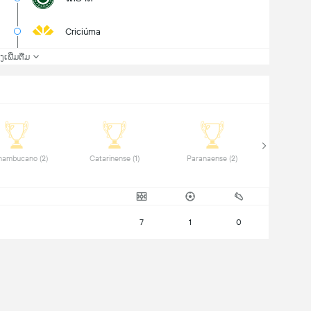
Criciúma
່ງເພີ່ມຕື່ມ
 Pernambucano (2) 
 Catarinense (1) 
 Paranaense (2) 
7
1
0