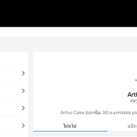
Art
ກອງ
Arthur Caike (ບຣາຊິລ, 34) is a ບານເຕະ pla
ໂປຣໄຟ
ແມັດ