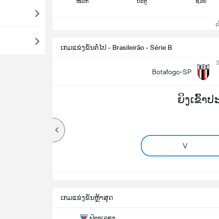
ໜວກ
ປະຕູ
ຊ່ວຍ
ເບິ
ເກມແຂ່ງຂັນຕໍ່ໄປ - Brasileirão - Série B
S
Botafogo-SP
ຍິງເຂົ້າ
V
ເກມແຂ່ງຂັນຫຼ້າສຸດ
ຟໍຕາເລຊາ