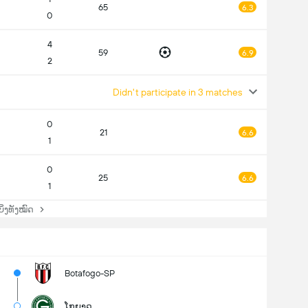
65
6.3
0
4
59
6.9
2
Didn't participate in 3 matches
0
21
6.6
1
0
25
6.6
1
່ງທັງໝົດ
Botafogo-SP
ໂກຍາດ