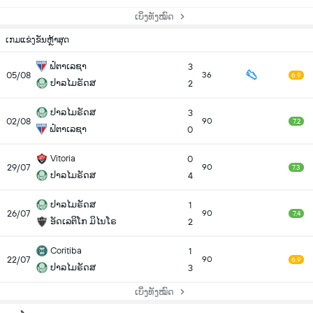
ເບິ່ງທັງໝົດ
ເກມແຂ່ງຂັນຫຼ້າສຸດ
ຟໍຕາເລຊາ
3
05/08
36
6.9
ປາລໄມຣັດສ
2
ປາລໄມຣັດສ
3
02/08
90
7.2
ຟໍຕາເລຊາ
0
Vitoria
0
29/07
90
7.3
ປາລໄມຣັດສ
4
ປາລໄມຣັດສ
1
26/07
90
7.4
ອັດເລຕິໂກ ມິໄນໂຣ
2
Coritiba
1
22/07
90
6.9
ປາລໄມຣັດສ
3
ເບິ່ງທັງໝົດ