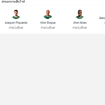
ທ່ານອາດຈະສົນໃຈຕໍ່
Alex
Joaquin Piquerez
Vitor Roque
Jhon Arias
ປາລໄມຣັດສ
ປາລໄມຣັດສ
ປາລໄມຣັດສ