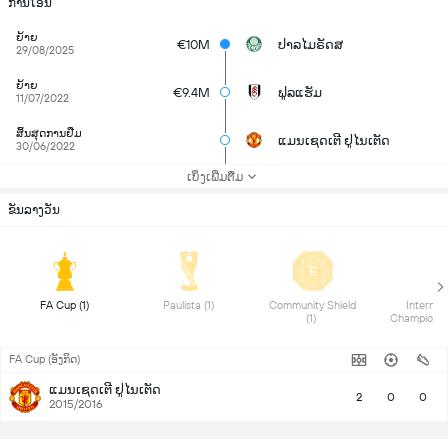
ການໂອນ
ຍ້າຍ
€10M
ປາລໄມຣັດສ
29/08/2025
ຍ້າຍ
€9.4M
ຟູລແຮັມ
11/07/2022
ສິ້ນສຸດການຢືມ
ແມນເຊດເຕີ ຢູໄນເຕັດ
30/06/2022
ເບິ່ງເພີ່ມຕື່ມ
ຂັນລາງວັນ
 FA Cup (1) 
 Paulista (1) 
 Community Shield 
 Internati
(1) 
FA Cup (ອັງກິດ)
ແມນເຊດເຕີ ຢູໄນເຕັດ
2
0
0
2015/2016