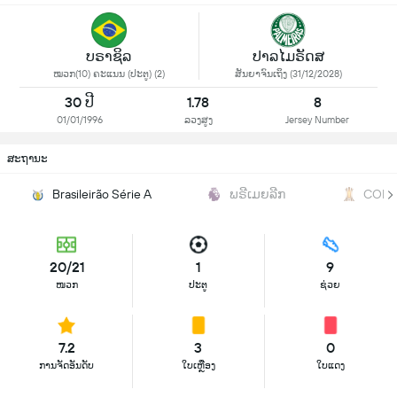
ບຣາຊິລ
ປາລໄມຣັດສ
ໝວກ(10) ຄະແນນ (ປະຕູ) (2)
ສັນຍາຈົນເຖິງ (31/12/2028)
30 ປີ
1.78
8
01/01/1996
ລວງສູງ
Jersey Number
ສະຖານະ
Brasileirão Série A
ພຣີເມຍລີກ
CONM
20/21
1
9
ໜວກ
ປະຕູ
ຊ່ວຍ
7.2
3
0
ການຈັດອັນດັບ
ໃບເຫຼືອງ
ໃບແດງ