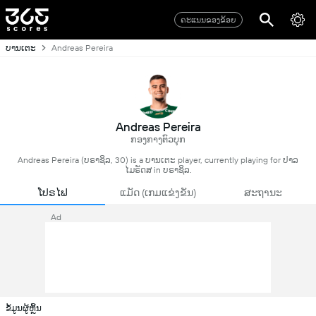
ຄະແນນຂອງຂ້ອຍ
ບານເຕະ
Andreas Pereira
Andreas Pereira
ກອງກາງຕົວບຸກ
Andreas Pereira (ບຣາຊິລ, 30) is a ບານເຕະ player, currently playing for ປາລ
ໄມຣັດສ in ບຣາຊິລ.
ໂປຣໄຟ
ແມັດ (ເກມແຂ່ງຂັນ)
ສະຖານະ
Ad
ຂໍ້ມູນຜູ້ຫຼິ້ນ