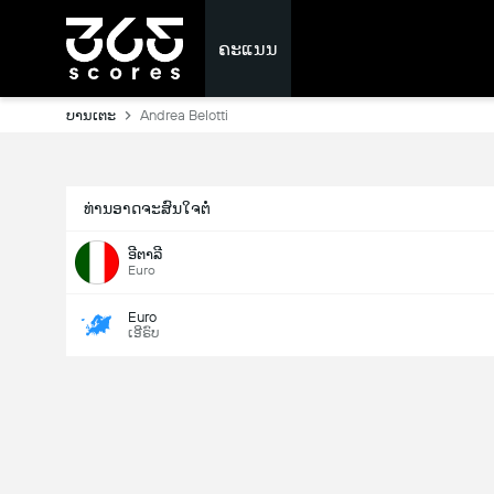
ຄະແນນ
ບານເຕະ
Andrea Belotti
ທ່ານອາດຈະສົນໃຈຕໍ່
ອີຕາລີ
Euro
Euro
ເອີຣົບ