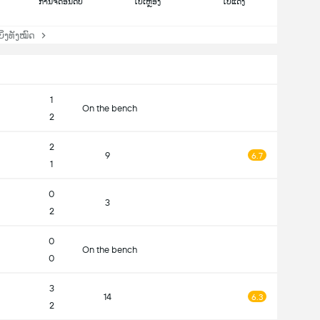
ການຈັດອັນດັບ
ໃບເຫຼືອງ
ໃບແດງ
່ງທັງໝົດ
1
On the bench
2
2
9
6.7
1
0
3
2
0
On the bench
0
3
14
6.3
2