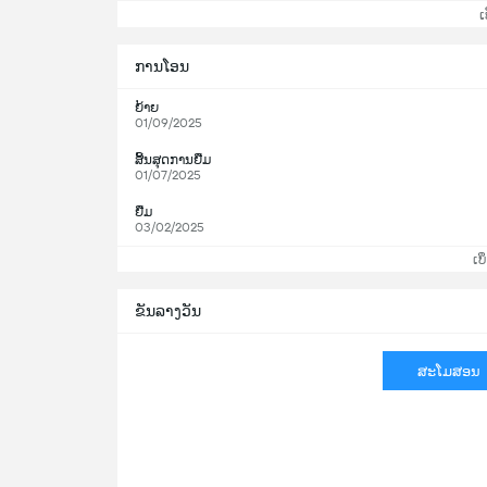
ເບິ
ການໂອນ
ຍ້າຍ
01/09/2025
ສິ້ນສຸດການຢືມ
01/07/2025
ຢືມ
03/02/2025
ເບິ
ຂັນລາງວັນ
ສະໂມສອນ