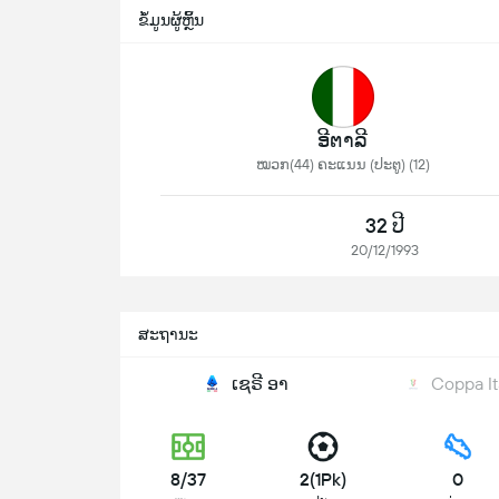
ຂໍ້ມູນຜູ້ຫຼິ້ນ
ອີຕາລີ
ໝວກ(44) ຄະແນນ (ປະຕູ) (12)
32 ປີ
20/12/1993
ສະຖານະ
ເຊຣີ ອາ
Coppa It
8/37
2(1Pk)
0