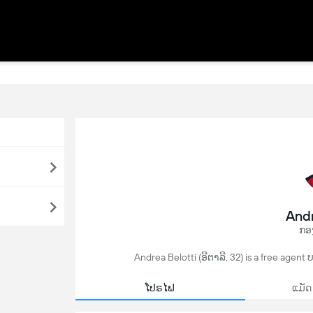
Andr
ກອ
Andrea Belotti (ອີຕາລີ, 32) is a free agent
ໂປຣໄຟ
ແມັດ