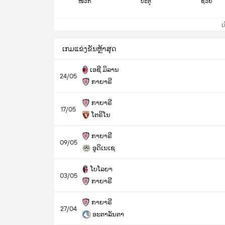
ໜວກ
ປະຕູ
ຊ່ວຍ
ເບິ
ເກມແຂ່ງຂັນຫຼ້າສຸດ
ເອຊີ ມິລານ
24/05
ກາຍາຣີ
ກາຍາຣີ
17/05
ໂຕຣິໂນ
ກາຍາຣີ
09/05
ອູດິເນເຊ
ໂບໂລຍາ
03/05
ກາຍາຣີ
ກາຍາຣີ
27/04
ອະຕາລັນຕາ