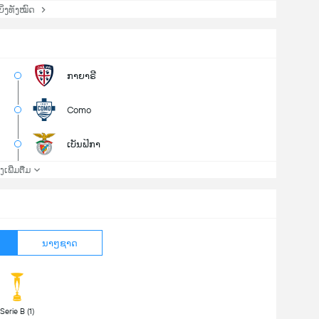
່ງທັງໝົດ
ກາຍາຣີ
Como
ເບັນຟິກາ
່ງເພີ່ມຕື່ມ
ນາໆຊາດ
 Serie B (1) 