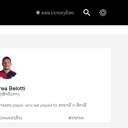
ຄະແນນຂອງຂ້ອຍ
ea Belotti
ງໜ້າຕົວກາງ
 ບານເຕະ player, who last played for ກາຍາຣີ in ອີຕາລີ.
 (ເກມແຂ່ງຂັນ)
ສະຖານະ