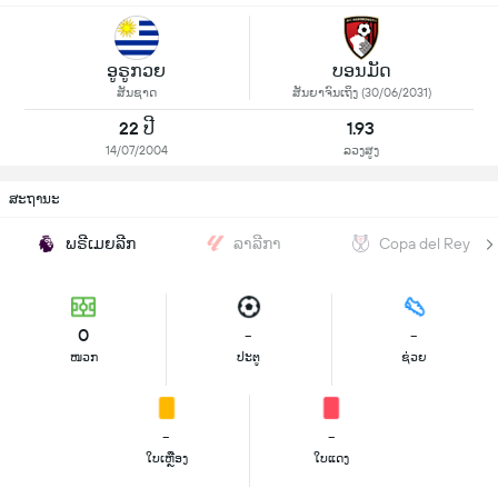
ອູຣູກວຍ
ບອນມັດ
ສັນຊາດ
ສັນຍາຈົນເຖິງ (30/06/2031)
22 ປີ
1.93
14/07/2004
ລວງສູງ
ສະຖານະ
ພຣີເມຍລີກ
ລາລີກາ
Copa del Rey
0
-
-
ໜວກ
ປະຕູ
ຊ່ວຍ
-
-
ໃບເຫຼືອງ
ໃບແດງ