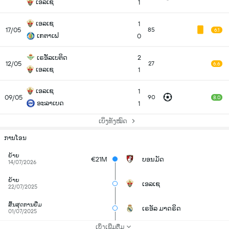
ເອລເຊ
1
ເອລເຊ
1
17/05
85
6.1
ເກຕາເຟ
0
ເຣອັັລເບຕິດ
2
12/05
27
6.6
ເອລເຊ
1
ເອລເຊ
1
09/05
90
8.0
ອະລາເບດ
1
ເບິ່ງທັງໝົດ
ການໂອນ
ຍ້າຍ
€21M
ບອນມັດ
14/07/2026
ຍ້າຍ
ເອລເຊ
22/07/2025
ສິ້ນສຸດການຢືມ
ເຣອັລ ມາດຣິດ
01/07/2025
ເບິ່ງເພີ່ມຕື່ມ