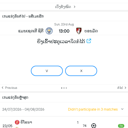
ເບິ່ງທັງໝົດ
ເກມແຂ່ງຂັນຕໍ່ໄປ - ພຣີເມຍລີກ
Sun, 23rd Aug
13:00
ແມນເຊດເຕີ ຊິຕີ
ບອນມັດ
ຍິງເຂົ້າປະຕູເວລາໃດກໍໄດ້
V
X
Previous
ຕໍ່ໄປ
ເກມແຂ່ງຂັນຫຼ້າສຸດ
24/07/2026 - 04/08/2026
Didn't participate in 3 matches
ຍິໂຣນາ
1
23/05
74
7.6