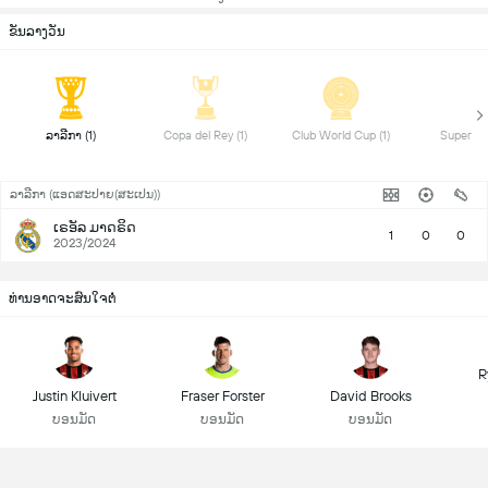
ຂັນລາງວັນ
 ລາລີກາ (1) 
 Copa del Rey (1) 
 Club World Cup (1) 
ລາລີກາ (ແອດສະປາຍ​(ສະເປນ))
ເຣອັລ ມາດຣິດ
1
0
0
2023/2024
ທ່ານອາດຈະສົນໃຈຕໍ່
R
Justin Kluivert
Fraser Forster
David Brooks
ບອນມັດ
ບອນມັດ
ບອນມັດ