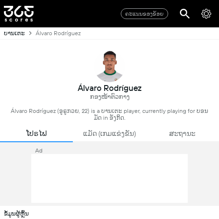
ຄະແນນຂອງຂ້ອຍ
ບານເຕະ
Álvaro Rodríguez
Álvaro Rodríguez
ກອງໜ້າຕົວກາງ
Álvaro Rodríguez (ອູຣູກວຍ, 22) is a ບານເຕະ player, currently playing for ບອນ
ມັດ in ອັງກິດ.
ໂປຣໄຟ
ແມັດ (ເກມແຂ່ງຂັນ)
ສະຖານະ
Ad
ຂໍ້ມູນຜູ້ຫຼິ້ນ