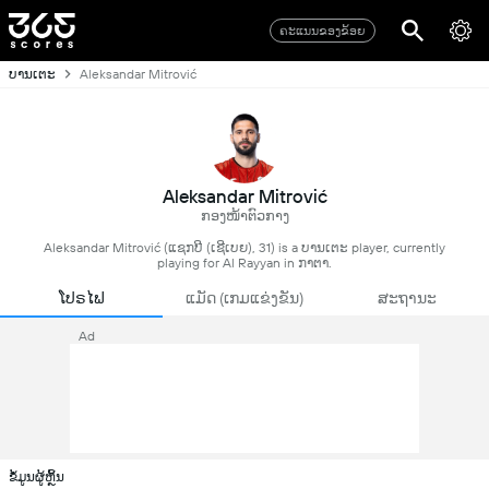
ຄະແນນຂອງຂ້ອຍ
ບານເຕະ
Aleksandar Mitrović
Aleksandar Mitrović
ກອງໜ້າຕົວກາງ
Aleksandar Mitrović (ແຊກບີ (ເຊີເບຍ), 31) is a ບານເຕະ player, currently
playing for Al Rayyan in ກາຕາ.
ໂປຣໄຟ
ແມັດ (ເກມແຂ່ງຂັນ)
ສະຖານະ
Ad
ຂໍ້ມູນຜູ້ຫຼິ້ນ