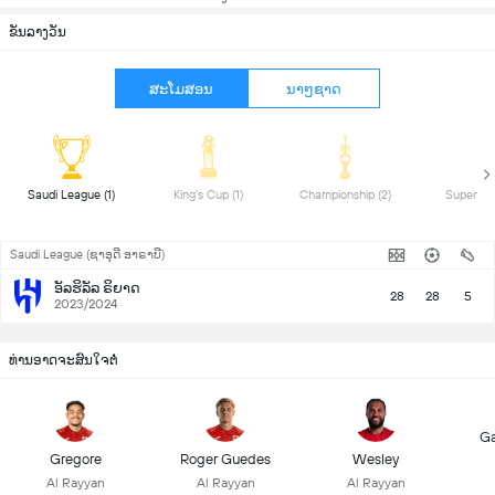
ຂັນລາງວັນ
ສະໂມສອນ
ນາໆຊາດ
 Saudi League (1) 
 King's Cup (1) 
 Championship (2) 
Saudi League (ຊາອຸດີ ອາຣາບີ)
ອັລຮິລັລ ຣິຍາດ
28
28
5
2023/2024
ທ່ານອາດຈະສົນໃຈຕໍ່
Ga
Gregore
Roger Guedes
Wesley
Al Rayyan
Al Rayyan
Al Rayyan