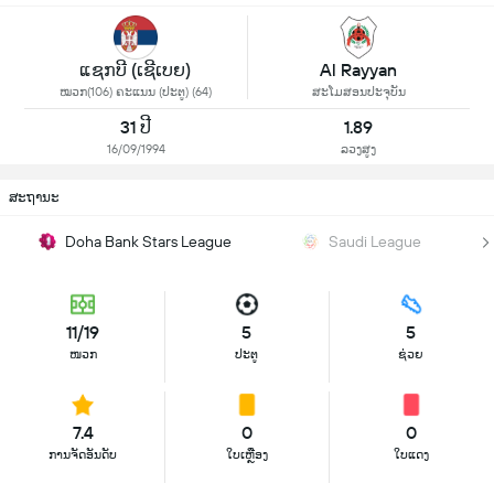
ແຊກບີ (ເຊີເບຍ)
Al Rayyan
ໝວກ(106) ຄະແນນ (ປະຕູ) (64)
ສະໂມສອນປະຈຸບັນ
31 ປີ
1.89
16/09/1994
ລວງສູງ
ສະຖານະ
Doha Bank Stars League
Saudi League
11/19
5
5
ໜວກ
ປະຕູ
ຊ່ວຍ
7.4
0
0
ການຈັດອັນດັບ
ໃບເຫຼືອງ
ໃບແດງ