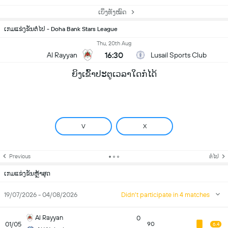
ເບິ່ງທັງໝົດ
ເກມແຂ່ງຂັນຕໍ່ໄປ - Doha Bank Stars League
Thu, 20th Aug
16:30
Al Rayyan
Lusail Sports Club
ຍິງເຂົ້າປະຕູເວລາໃດກໍໄດ້
V
X
Previous
ຕໍ່ໄປ
ເກມແຂ່ງຂັນຫຼ້າສຸດ
19/07/2026 - 04/08/2026
Didn't participate in 4 matches
Al Rayyan
0
01/05
90
6.4