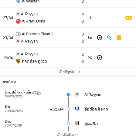
Al Wakrah
3
Al Rayyan
4
27/04
16
6.8
Al Arabi Doha
0
Al Shabab Riyadh
0
23/04
86
Al Rayyan
3
Al Rayyan
2
19/04
90
ຄາດຊິອາ ຄູເວດ
0
ເບິ່ງທັງໝົດ
ການໂອນ
ຍ້າຍຟຣີ or ຍ້າຍອິດສະຫຼະ
Al Rayyan
04/09/2025
ຍ້າຍ
€52.6M
ອັລຮິລັລ ຣິຍາດ
20/08/2023
ຍ້າຍ
ຟູລແຮັມ
30/07/2018
ເບິ່ງເພີ່ມຕື່ມ