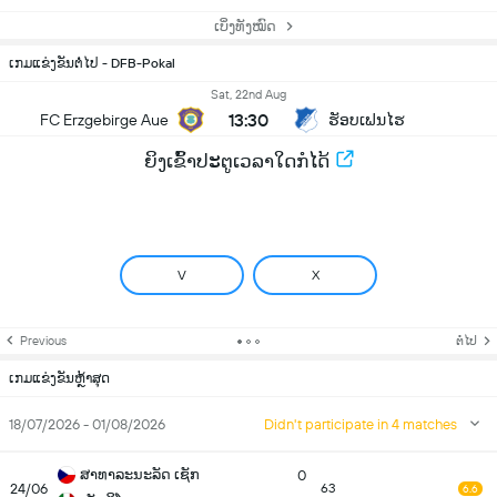
ເບິ່ງທັງໝົດ
ເກມແຂ່ງຂັນຕໍ່ໄປ - DFB-Pokal
Sat, 22nd Aug
13:30
FC Erzgebirge Aue
ຮັອບເຟນໄຮ
ຍິງເຂົ້າປະຕູເວລາໃດກໍໄດ້
V
X
Previous
ຕໍ່ໄປ
ເກມແຂ່ງຂັນຫຼ້າສຸດ
18/07/2026 - 01/08/2026
Didn't participate in 4 matches
ສາທາລະນະລັດ ເຊັກ
0
24/06
63
6.6