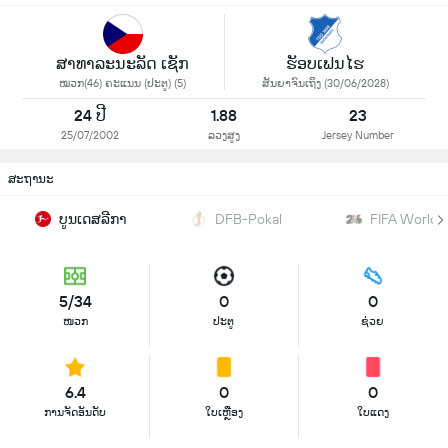
ສາທາລະນະລັດ ເຊັກ
ຮັອບເຟນໄຮ
ໝວກ(46) ຄະແນນ (ປະຕູ) (5)
ສັນຍາຈົນເຖິງ (30/06/2028)
24 ປີ
1.88
23
25/07/2002
ລວງສູງ
Jersey Number
ສະຖານະ
ບູນເດສລີກາ
DFB-Pokal
FIFA World 
5/34
0
0
ໜວກ
ປະຕູ
ຊ່ວຍ
6.4
0
0
ການຈັດອັນດັບ
ໃບເຫຼືອງ
ໃບແດງ