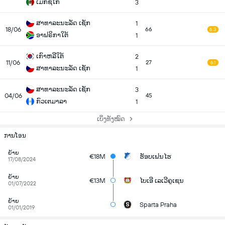
ເມັກຊິໂກ
3
ສາທາລະນະລັດ ເຊັກ
1
18/06
66
6.3
ອາຟຣິກາໃຕ້
1
ເກົາຫລີໃຕ້
2
11/06
27
6.1
ສາທາລະນະລັດ ເຊັກ
1
ສາທາລະນະລັດ ເຊັກ
3
04/06
45
ກົວເຕມາລາ
1
ເບິ່ງທັງໝົດ
ການໂອນ
ຍ້າຍ
€18M
ຮັອບເຟນໄຮ
17/08/2024
ຍ້າຍ
€13M
ໄບເອີ ເລເວີຄູເຊນ
01/07/2022
ຍ້າຍ
Sparta Praha
01/01/2019