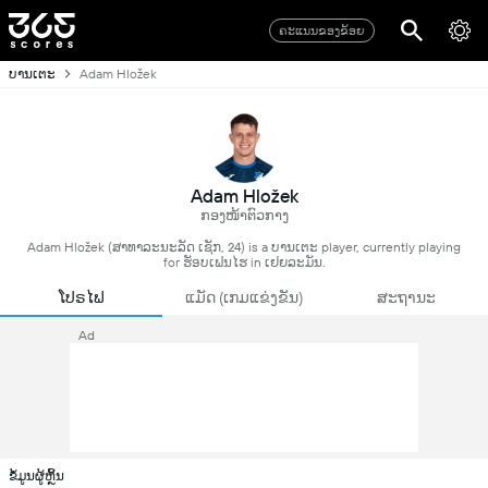
ຄະແນນຂອງຂ້ອຍ
ບານເຕະ
Adam Hložek
Adam Hložek
ກອງໜ້າຕົວກາງ
Adam Hložek (ສາທາລະນະລັດ ເຊັກ, 24) is a ບານເຕະ player, currently playing
for ຮັອບເຟນໄຮ in ເຢຍລະມັນ.
ໂປຣໄຟ
ແມັດ (ເກມແຂ່ງຂັນ)
ສະຖານະ
Ad
ຂໍ້ມູນຜູ້ຫຼິ້ນ