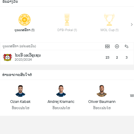
ຂັນລາງວັນ
 ບູນເດສລີກາ (1) 
 DFB-Pokal (1) 
 MOL Cup (1) 
ບູນເດສລີກາ (ເຢຍລະມັນ)
ໄບເອີ ເລເວີຄູເຊນ
23
2
3
2023/2024
ທ່ານອາດຈະສົນໃຈຕໍ່
Wo
Ozan Kabak
Andrej Kramaric
Oliver Baumann
ຮັອບເຟນໄຮ
ຮັອບເຟນໄຮ
ຮັອບເຟນໄຮ