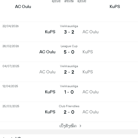
ຊະນະ
ສະເໝີ
ຊະນະ
AC Oulu
KuPS
22/04/2026
Veikkausliiga
3 - 2
KuPS
AC Oulu
28/02/2026
League Cup
5 - 0
AC Oulu
KuPS
04/07/2025
Veikkausliiga
2 - 2
AC Oulu
KuPS
12/04/2025
Veikkausliiga
1 - 0
KuPS
AC Oulu
25/03/2025
Club Friendlies
2 - 0
KuPS
AC Oulu
ເບິ່ງທັງໝົດ