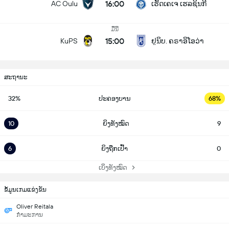
16:00
AC Oulu
ເຮັັດເຄເຈ ເຮລຊິນກີ
ມື້ນີ້
15:00
KuPS
ຢູນິບ. ຄຣາອິໂອວ່າ
ສະຖານະ
32%
ປະຄອງບານ
68%
10
ຍິງທັງໝົດ
9
6
ຍິງຖືກເປົ້າ
0
ເບິ່ງທັງໝົດ
ຂ້ໍມູນເກມແຂ່ງຂັນ
Oliver Reitala
ກຳມະການ