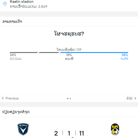
Raatin stadion
ການເຂົ້າຮ່ວມເກມ: 2,869
ການການເດົາ
ໃຜຈະຊະນະ?
ໂຫວດທັງໝົດ! 139
24%
18%
58%
AC Oulu
ສະເໝີ
KuPS
Previous
ຕໍ່ໄປ
ປຽບທຽບຈຸດຕໍ່ຈຸດ
2
1
11