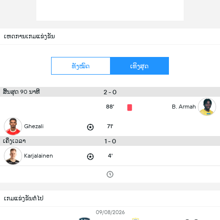
ເຫດການເກມແຂ່ງຂັນ
ທັງໝົດ
ເທິງສຸດ
2 - 0
ສິ້ນສຸດ 90 ນາທີ
88'
B. Armah
Ghezali
71'
1 - 0
ເຄິ່ງເວລາ
Karjalainen
4'
ເກມແຂ່ງຂັນຕໍ່ໄປ
09/08/2026