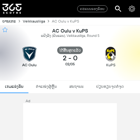
ຄະແນນຂອງຂ້ອຍ
ບານເຕະ
Veikkausliiga
AC Oulu v KuPS
AC Oulu v KuPS
ແຟັງລັງ (ຟິນແລນ), Veikkausliiga, Round 5
ໄດ້ສິ້ນສຸດແລ້ວ
2
-
0
02/05
AC Oulu
KuPS
ເກມແຂ່ງຂັນ
ຕຳແໜ່ງຜູ້ຫຼິ້ນ
ສະຖານະ
ປຽບທຽບຈຸດຕໍ່ຈຸດ
Ad