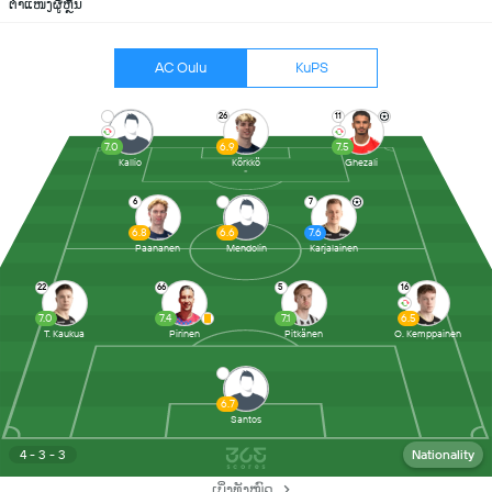
ຕຳແໜ່ງຜູ້ຫຼິ້ນ
AC Oulu
KuPS
26
11
7.0
6.9
7.5
Kallio
Körkkö
Ghezali
6
7
6.8
6.6
7.6
Paananen
Mendolin
Karjalainen
22
66
5
16
7.0
7.4
7.1
6.5
T. Kaukua
Pirinen
Pitkänen
O. Kemppainen
6.7
Santos
4 - 3 - 3
Nationality
ເບິ່ງທັງໝົດ