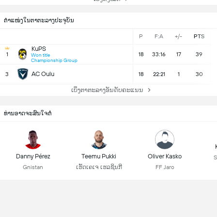
ຕຳແໜ່ງໃນຕາຕະລາງປະຈຸບັນ
P
F:A
+/-
PTS
KuPS
1
18
33:16
17
39
Won title
Championship Group
AC Oulu
3
18
22:21
1
30
ເບິ່ງຕາຕະລາງອັນດັບຄະແນນ
ທ່ານອາດຈະສົນໃຈຕໍ່
Danny Pérez
Teemu Pukki
Oliver Kasko
S
Gnistan
ເຮັັດເຄເຈ ເຮລຊິນກີ
FF Jaro