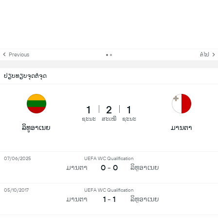
Previous
ຕໍ່ໄປ
ປຽບທຽບຈຸດຕໍ່ຈຸດ
1
2
1
ຊະນະ
ສະເໝີ
ຊະນະ
ລິທູອາເນຍ
ມານຕາ
07/06/2025
UEFA WC Qualification
0 - 0
ມານຕາ
ລິທູອາເນຍ
05/10/2017
UEFA WC Qualification
1 - 1
ມານຕາ
ລິທູອາເນຍ