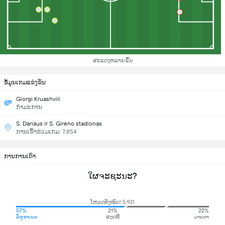
ສະແດງຫລາຍຂື້ນ
ຂ້ໍມູນເກມແຂ່ງຂັນ
Giorgi Kruashvili
ກຳມະການ
S. Dariaus ir S. Girėno stadionas
ການເຂົ້າຮ່ວມເກມ: 7,854
ການການເດົາ
ໃຜຈະຊະນະ?
ໂຫວດທັງໝົດ! 5,931
57%
21%
22%
ລິທູອາເນຍ
ສະເໝີ
ມານຕາ