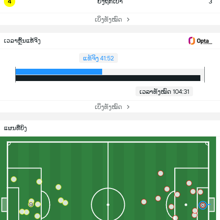
4
ຍິງຖືກເປົ້າ
3
ເບິ່ງທັງໝົດ
ເວລາຫຼິ້ນແທ້ຈິງ
ແທ້ຈິງ 41:52
ເວລາທັງໝົດ 104:31
ເບິ່ງທັງໝົດ
ແຜນທີ່ຍິງ