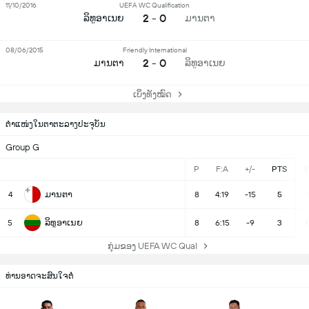
11/10/2016
UEFA WC Qualification
2 - 0
ລິທູອາເນຍ
ມານຕາ
08/06/2015
Friendly International
2 - 0
ມານຕາ
ລິທູອາເນຍ
ເບິ່ງທັງໝົດ
ຕຳແໜ່ງໃນຕາຕະລາງປະຈຸບັນ
Group G
P
F:A
+/-
PTS
ມານຕາ
4
8
4:19
-15
5
ລິທູອາເນຍ
5
8
6:15
-9
3
ກຸ່ມຂອງ UEFA WC Qual
ທ່ານອາດຈະສົນໃຈຕໍ່