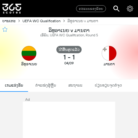
ຄະແນນຂອງຂ້ອຍ
ບານເຕະ
UEFA WC Qualification
ລິທູອາເນຍ v ມານຕາ
ລິທູອາເນຍ v ມານຕາ
ເອີຣົບ, UEFA WC Qualification, Round 5
ໄດ້ສິ້ນສຸດແລ້ວ
1
-
1
04/09
ລິທູອາເນຍ
ມານຕາ
ເກມແຂ່ງຂັນ
ຕຳແໜ່ງຜູ້ຫຼິ້ນ
ສະຖານະ
ປຽບທຽບຈຸດຕໍ່ຈຸດ
Ad