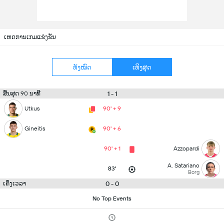
ເຫດການເກມແຂ່ງຂັນ
ທັງໝົດ
ເທິງສຸດ
1 - 1
ສິ້ນສຸດ 90 ນາທີ
Utkus
90' + 9
Gineitis
90' + 6
90' + 1
Azzopardi
A. Satariano
83'
Borg
0 - 0
ເຄິ່ງເວລາ
No Top Events