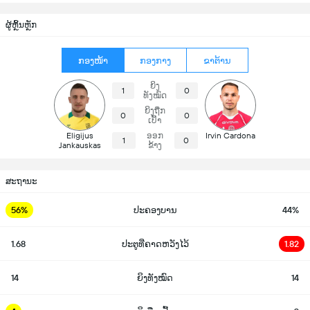
ຜູ້ຫຼິ້ນຫຼັກ
ກອງໜ້າ
ກອງກາງ
ຂາຕ້ານ
ຍິງ
1
0
ທັງໝົດ
ຍິງຖືກ
0
0
ເປົ້າ
Eligijus
ອອກ
Irvin Cardona
1
0
Jankauskas
ຂ້າງ
ສະຖານະ
56%
ປະຄອງບານ
44%
1.68
ປະຕູທີ່ຄາດຫວັງໄວ້
1.82
14
ຍິງທັງໝົດ
14