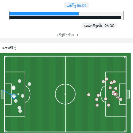
ແທ້ຈິງ 56:09
ເວລາທັງໝົດ 96:00
ເບິ່ງທັງໝົດ
ແຜນທີ່ຍິງ