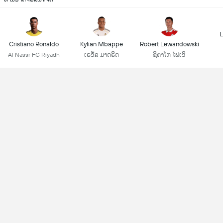
L
Cristiano Ronaldo
Kylian Mbappe
Robert Lewandowski
Al Nassr FC Riyadh
ເຣອັລ ມາດຣິດ
ຊິຄາໂກ ໄຟເອີ