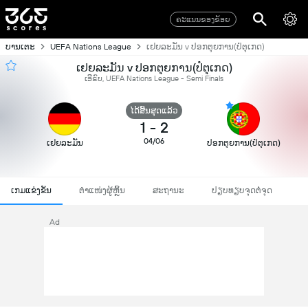
ຄະແນນຂອງຂ້ອຍ
ບານເຕະ
UEFA Nations League
ເຢຍລະມັນ v ປອກຕຸຍການ(ປໍຕຸເກດ)
ເຢຍລະມັນ v ປອກຕຸຍການ(ປໍຕຸເກດ)
ເອີຣົບ, UEFA Nations League - Semi Finals
ໄດ້ສິ້ນສຸດແລ້ວ
1
-
2
04/06
ເຢຍລະມັນ
ປອກຕຸຍການ(ປໍຕຸເກດ)
ເກມແຂ່ງຂັນ
ຕຳແໜ່ງຜູ້ຫຼິ້ນ
ສະຖານະ
ປຽບທຽບຈຸດຕໍ່ຈຸດ
Ad