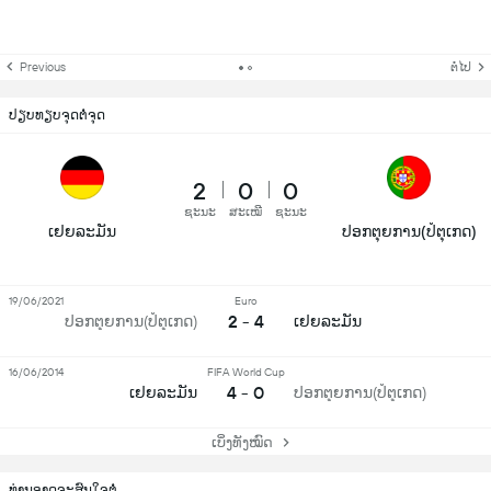
Previous
ຕໍ່ໄປ
ປຽບທຽບຈຸດຕໍ່ຈຸດ
2
0
0
ຊະນະ
ສະເໝີ
ຊະນະ
ເຢຍລະມັນ
ປອກຕຸຍການ(ປໍຕຸເກດ)
19/06/2021
Euro
2 - 4
ປອກຕຸຍການ(ປໍຕຸເກດ)
ເຢຍລະມັນ
16/06/2014
FIFA World Cup
4 - 0
ເຢຍລະມັນ
ປອກຕຸຍການ(ປໍຕຸເກດ)
ເບິ່ງທັງໝົດ
ທ່ານອາດຈະສົນໃຈຕໍ່