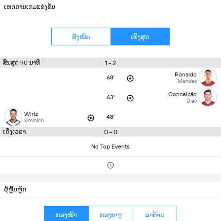
ເຫດການເກມແຂ່ງຂັນ
ທັງໝົດ
ເທິງສຸດ
1 - 2
ສິ້ນສຸດ 90 ນາທີ
Ronaldo
68'
Mendes
Conceição
63'
Dias
Wirtz
48'
Kimmich
0 - 0
ເຄິ່ງເວລາ
No Top Events
ຜູ້ຫຼິ້ນຫຼັກ
ກອງໜ້າ
ກອງກາງ
ຂາຕ້ານ