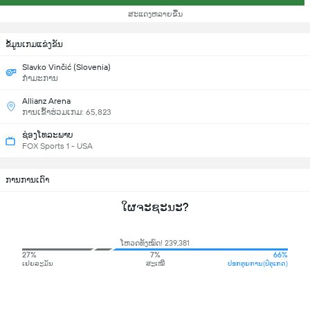
ສະແດງຫລາຍຂື້ນ
ຂ້ໍມູນເກມແຂ່ງຂັນ
Slavko Vinčić (Slovenia)
ກຳມະການ
Allianz Arena
ການເຂົ້າຮ່ວມເກມ: 65,823
ຊ່ອງໂທລະພາບ
FOX Sports 1 - USA
ການການເດົາ
ໃຜຈະຊະນະ?
ໂຫວດທັງໝົດ! 239,381
27%
7%
66%
ເຢຍລະມັນ
ສະເໝີ
ປອກຕຸຍການ(ປໍຕຸເກດ)