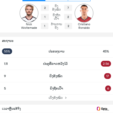
ຍິງ
2
7
ທັງໝົດ
ຍິງຖືກ
1
2
ເປົ້າ
Nick
ຕ້ານການ
Cristiano
1
2
Woltemade
ຍິງ
Ronaldo
ສະຖານະ
55%
ປະຄອງບານ
45%
1.11
ປະຕູທີ່ຄາດຫວັງໄວ້
2.56
9
ຍິງທັງໝົດ
17
5
ຍິງຖືກເປົ້າ
6
ເບິ່ງທັງໝົດ
ເວລາຫຼິ້ນແທ້ຈິງ