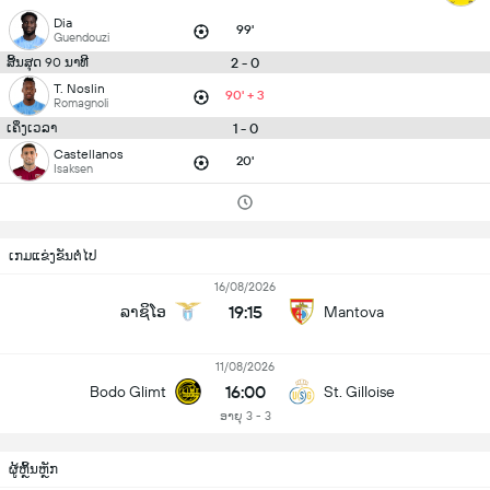
Dia
99'
Guendouzi
2 - 0
ສິ້ນສຸດ 90 ນາທີ
T. Noslin
90' + 3
Romagnoli
1 - 0
ເຄິ່ງເວລາ
Castellanos
20'
Isaksen
ເກມແຂ່ງຂັນຕໍ່ໄປ
16/08/2026
19:15
ລາຊິໂອ
Mantova
11/08/2026
16:00
Bodo Glimt
St. Gilloise
ອາຍຸ 3 - 3
ຜູ້ຫຼິ້ນຫຼັກ