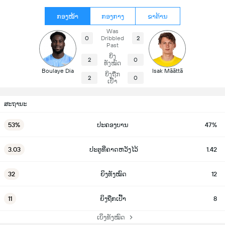
ກອງໜ້າ
ກອງກາງ
ຂາຕ້ານ
Was
0
Dribbled
2
Past
ຍິງ
2
0
ທັງໝົດ
Boulaye Dia
Isak Määttä
ຍິງຖືກ
2
0
ເປົ້າ
ສະຖານະ
53%
ປະຄອງບານ
47%
3.03
ປະຕູທີ່ຄາດຫວັງໄວ້
1.42
32
ຍິງທັງໝົດ
12
11
ຍິງຖືກເປົ້າ
8
ເບິ່ງທັງໝົດ