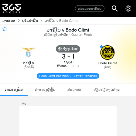
ຄະແນນຂອງຂ້ອຍ
ບານເຕະ
ຍູໂຣປາລີກ
ລາຊິໂອ v Bodo Glimt
ລາຊິໂອ v Bodo Glimt
ເອີຣົບ, ຍູໂຣປາລີກ - Quarter Finals
ຫຼັງຍິງຈຸດໂທດ
3
-
1
17/04
ລາຊິໂອ
Bodo Glimt
ຜົນຮວມ
3 - 3
(ອີຕາລີ)
(ນໍເວ)
Bodo Glimt has won 2-3 after Penalties
ເກມແຂ່ງຂັນ
ຕຳແໜ່ງຜູ້ຫຼິ້ນ
ສະຖານະ
ປຽບທຽບຈຸດຕໍ່ຈຸດ
Ad