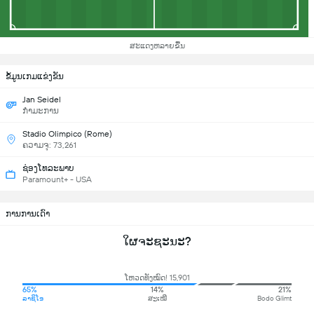
ສະແດງຫລາຍຂື້ນ
ຂ້ໍມູນເກມແຂ່ງຂັນ
Jan Seidel
ກຳມະການ
Stadio Olimpico (Rome)
ຄວາມຈຸ: 73,261
ຊ່ອງໂທລະພາບ
Paramount+ - USA
ການການເດົາ
ໃຜຈະຊະນະ?
ໂຫວດທັງໝົດ! 15,901
65%
14%
21%
ລາຊິໂອ
ສະເໝີ
Bodo Glimt