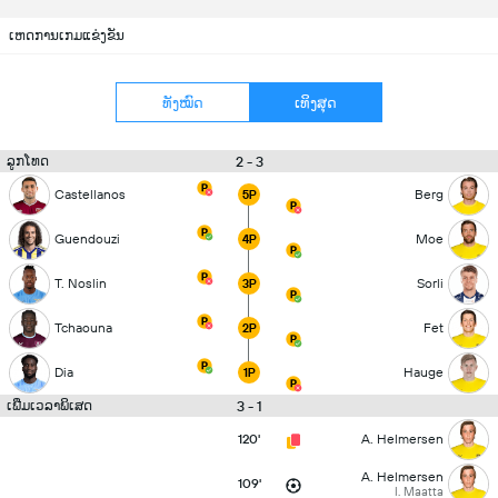
ເຫດການເກມແຂ່ງຂັນ
ທັງໝົດ
ເທິງສຸດ
2 - 3
ລູກໂທດ
Castellanos
Berg
5P
Guendouzi
Moe
4P
T. Noslin
Sorli
3P
Tchaouna
Fet
2P
Dia
Hauge
1P
3 - 1
ເພີ່ມເວລາພິເສດ
120'
A. Helmersen
A. Helmersen
109'
I. Maatta