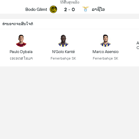
ໄດ້ສິ້ນສຸດແລ້ວ
2
-
0
Bodo Glimt
ລາຊິໂອ
ທ່ານອາດຈະສົນໃຈຕໍ່
A
C
Paulo Dybala
N'Golo Kanté
Marco Asensio
ເອເອດສ ໂຣມາ
Fenerbahçe SK
Fenerbahçe SK