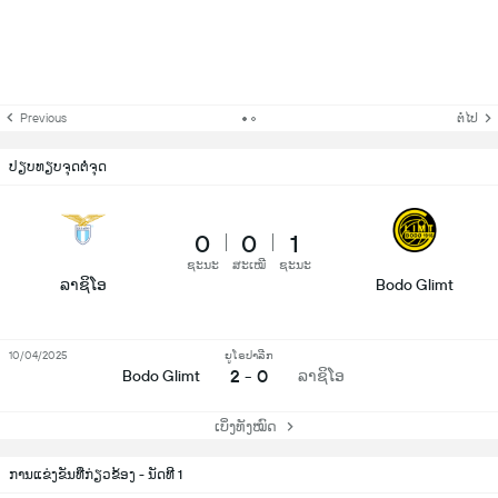
Previous
ຕໍ່ໄປ
ປຽບທຽບຈຸດຕໍ່ຈຸດ
0
0
1
ຊະນະ
ສະເໝີ
ຊະນະ
ລາຊິໂອ
Bodo Glimt
10/04/2025
ຍູໂຣປາລີກ
2 - 0
Bodo Glimt
ລາຊິໂອ
ເບິ່ງທັງໝົດ
ການແຂ່ງຂັນທີ່ກ່ຽວຂ້ອງ - ນັດທີ 1