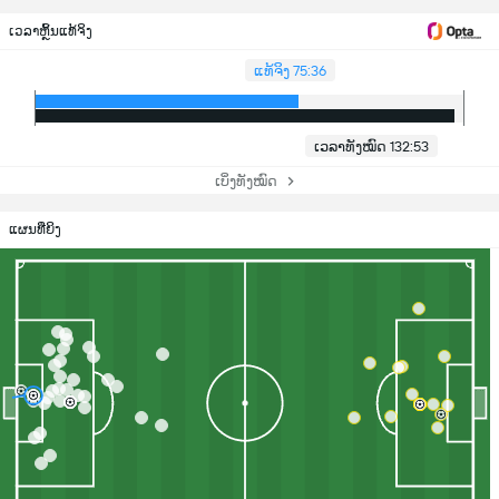
ເວລາຫຼິ້ນແທ້ຈິງ
ແທ້ຈິງ 75:36
ເວລາທັງໝົດ 132:53
ເບິ່ງທັງໝົດ
ແຜນທີ່ຍິງ