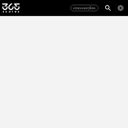
ຄະແນນຂອງຂ້ອຍ