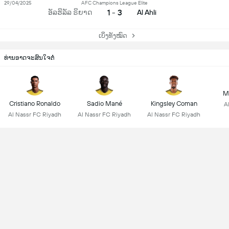
29/04/2025
AFC Champions League Elite
1 - 3
ອັລຮິລັລ ຣິຍາດ
Al Ahli
ເບິ່ງທັງໝົດ
ທ່ານອາດຈະສົນໃຈຕໍ່
M
Cristiano Ronaldo
Sadio Mané
Kingsley Coman
A
Al Nassr FC Riyadh
Al Nassr FC Riyadh
Al Nassr FC Riyadh