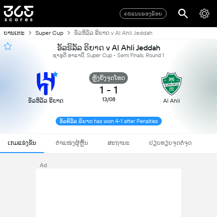
ຄະແນນຂອງຂ້ອຍ
ບານເຕະ
Super Cup
ອັລຮິລັລ ຣິຍາດ v Al Ahli Jeddah
ອັລຮິລັລ ຣິຍາດ v Al Ahli Jeddah
ຊາອຸດີ ອາຣາບີ, Super Cup - Semi Finals, Round 1
ຫຼັງຍິງຈຸດໂທດ
1
-
1
13/08
ອັລຮິລັລ ຣິຍາດ
Al Ahli
ອັລຮິລັລ ຣິຍາດ has won 4-1 after Penalties
ເກມແຂ່ງຂັນ
ຕຳແໜ່ງຜູ້ຫຼິ້ນ
ສະຖານະ
ປຽບທຽບຈຸດຕໍ່ຈຸດ
Ad