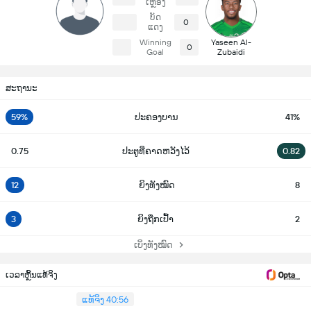
ເຫຼືອງ
ບັດ
0
ແດງ
Winning
Yaseen Al-
0
Goal
Zubaidi
ສະຖານະ
59%
ປະຄອງບານ
41%
0.75
ປະຕູທີ່ຄາດຫວັງໄວ້
0.82
12
ຍິງທັງໝົດ
8
3
ຍິງຖືກເປົ້າ
2
ເບິ່ງທັງໝົດ
ເວລາຫຼິ້ນແທ້ຈິງ
ແທ້ຈິງ 40:56