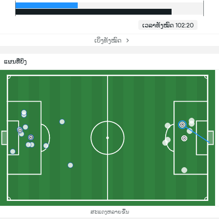
ເວລາທັງໝົດ 102:20
ເບິ່ງທັງໝົດ
ແຜນທີ່ຍິງ
ສະແດງຫລາຍຂື້ນ