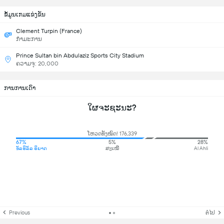
ຂ້ໍມູນເກມແຂ່ງຂັນ
Clement Turpin (France)
ກຳມະການ
Prince Sultan bin Abdulaziz Sports City Stadium
ຄວາມຈຸ: 20,000
ການການເດົາ
ໃຜຈະຊະນະ?
ໂຫວດທັງໝົດ! 176,339
67%
5%
28%
ອັລຮິລັລ ຣິຍາດ
ສະເໝີ
Al Ahli
Previous
ຕໍ່ໄປ