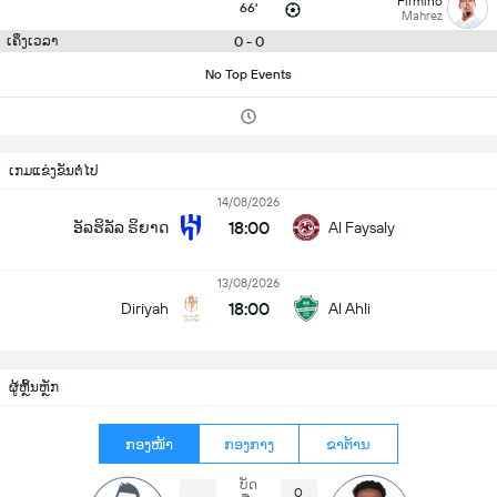
Firmino
66'
Mahrez
0 - 0
ເຄິ່ງເວລາ
No Top Events
ເກມແຂ່ງຂັນຕໍ່ໄປ
14/08/2026
18:00
ອັລຮິລັລ ຣິຍາດ
Al Faysaly
13/08/2026
18:00
Diriyah
Al Ahli
ຜູ້ຫຼິ້ນຫຼັກ
ກອງໜ້າ
ກອງກາງ
ຂາຕ້ານ
ບັດ
0