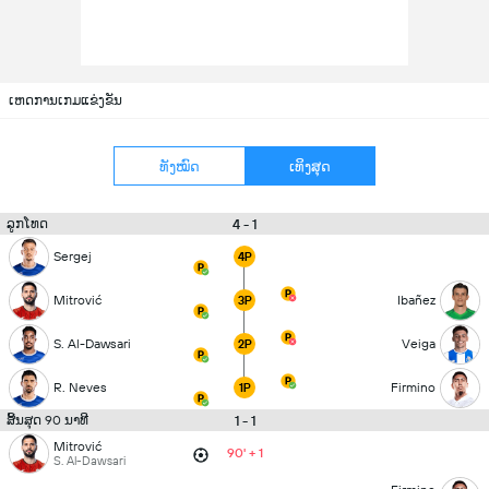
ເຫດການເກມແຂ່ງຂັນ
ທັງໝົດ
ເທິງສຸດ
4 - 1
ລູກໂທດ
Sergej
4P
Mitrović
Ibañez
3P
S. Al-Dawsari
Veiga
2P
R. Neves
Firmino
1P
1 - 1
ສິ້ນສຸດ 90 ນາທີ
Mitrović
90' + 1
S. Al-Dawsari