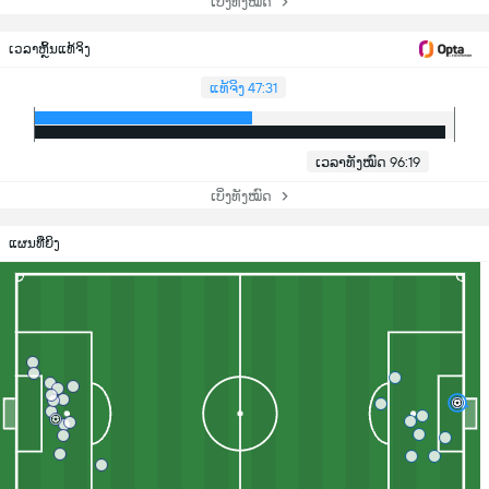
ເບິ່ງທັງໝົດ
ເວລາຫຼິ້ນແທ້ຈິງ
ແທ້ຈິງ 47:31
ເວລາທັງໝົດ 96:19
ເບິ່ງທັງໝົດ
ແຜນທີ່ຍິງ