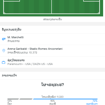
ສະແດງຫລາຍຂື້ນ
ຂ້ໍມູນເກມແຂ່ງຂັນ
M. Marchetti
ກຳມະການ
Arena Garibaldi - Stadio Romeo Anconetani
ການເຂົ້າຮ່ວມເກມ: 10,372
ຊ່ອງໂທລະພາບ
Paramount+ - USA / DAZN US - USA
ການການເດົາ
ໃຜຈະຊະນະ?
ໂຫວດທັງໝົດ! 11,320
13%
15%
72%
ປິຊາ
ສະເໝີ
ອະຕາລັນຕາ