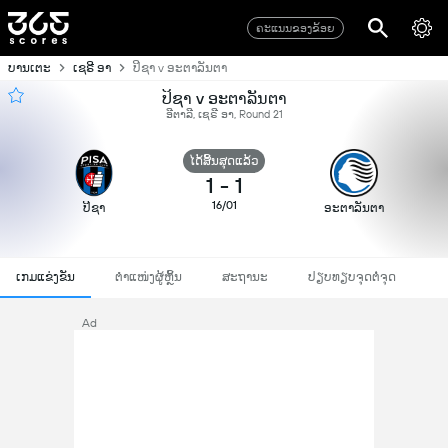
ຄະແນນຂອງຂ້ອຍ
ບານເຕະ
ເຊຣີ ອາ
ປິຊາ v ອະຕາລັນຕາ
ປິຊາ v ອະຕາລັນຕາ
ອີຕາລີ, ເຊຣີ ອາ, Round 21
ໄດ້ສິ້ນສຸດແລ້ວ
1
-
1
16/01
ປິຊາ
ອະຕາລັນຕາ
ເກມແຂ່ງຂັນ
ຕຳແໜ່ງຜູ້ຫຼິ້ນ
ສະຖານະ
ປຽບທຽບຈຸດຕໍ່ຈຸດ
Ad