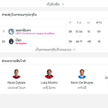
ເບິ່ງທັງໝົດ
ຕຳແໜ່ງໃນຕາຕະລາງປະຈຸບັນ
P
F:A
+/-
PTS
ອະຕາລັນຕາ
7
38
51:36
15
59
UEFA Conference League Qualifiers
ປິຊາ
20
38
26:71
-45
18
Relegated
ເບິ່ງຕາຕະລາງອັນດັບຄະແນນ
ທ່ານອາດຈະສົນໃຈຕໍ່
D
Paulo Dybala
Luka Modric
Kevin De Bruyne
ເອເອດສ ໂຣມາ
ເອຊີ ມິລານ
ນາໂປລີ