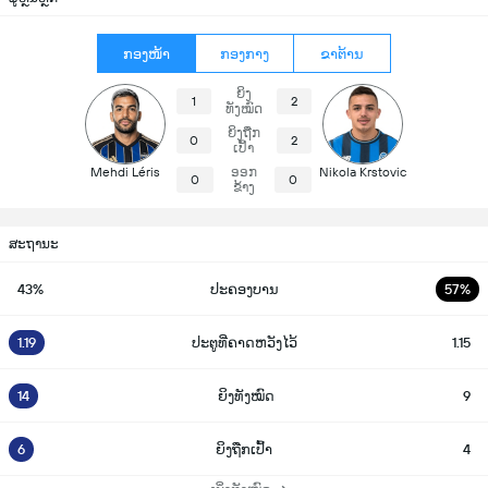
ກອງໜ້າ
ກອງກາງ
ຂາຕ້ານ
ຍິງ
1
2
ທັງໝົດ
ຍິງຖືກ
0
2
ເປົ້າ
Mehdi Léris
ອອກ
Nikola Krstovic
0
0
ຂ້າງ
ສະຖານະ
43%
ປະຄອງບານ
57%
1.19
ປະຕູທີ່ຄາດຫວັງໄວ້
1.15
14
ຍິງທັງໝົດ
9
6
ຍິງຖືກເປົ້າ
4