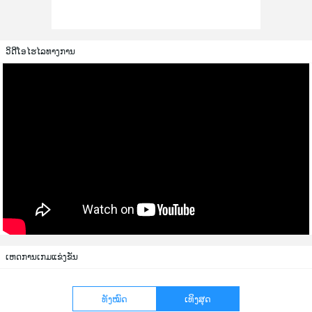
ວິດີໂອໄຮໄລທາງການ
ເຫດການເກມແຂ່ງຂັນ
ທັງໝົດ
ເທິງສຸດ