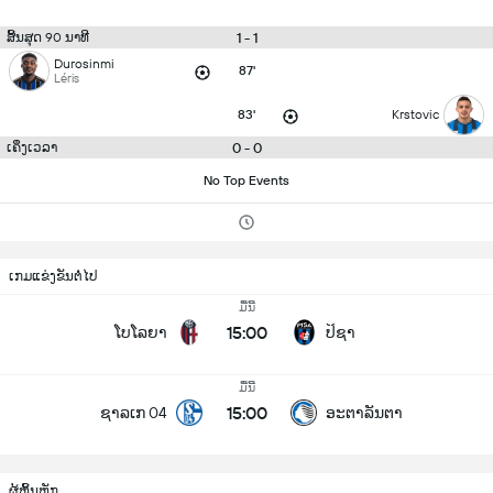
1 - 1
ສິ້ນສຸດ 90 ນາທີ
Durosinmi
87'
Léris
83'
Krstovic
0 - 0
ເຄິ່ງເວລາ
No Top Events
ເກມແຂ່ງຂັນຕໍ່ໄປ
ມື້ນີ້
15:00
ໂບໂລຍາ
ປິຊາ
ມື້ນີ້
15:00
ຊາລເກ 04
ອະຕາລັນຕາ
ຜູ້ຫຼິ້ນຫຼັກ