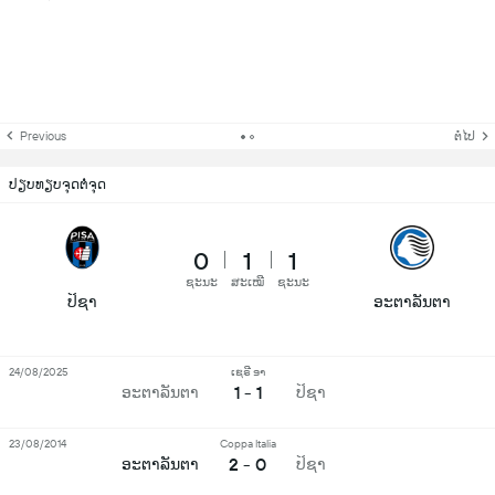
Previous
ຕໍ່ໄປ
ປຽບທຽບຈຸດຕໍ່ຈຸດ
0
1
1
ຊະນະ
ສະເໝີ
ຊະນະ
ປິຊາ
ອະຕາລັນຕາ
24/08/2025
ເຊຣີ ອາ
1 - 1
ອະຕາລັນຕາ
ປິຊາ
23/08/2014
Coppa Italia
2 - 0
ອະຕາລັນຕາ
ປິຊາ