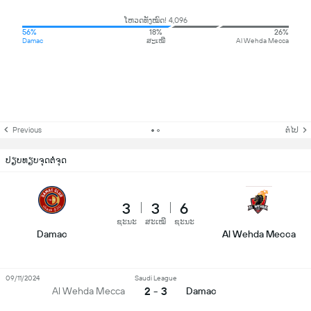
ໂຫວດທັງໝົດ! 4,096
56%
18%
26%
Damac
ສະເໝີ
Al Wehda Mecca
Previous
ຕໍ່ໄປ
ປຽບທຽບຈຸດຕໍ່ຈຸດ
3
3
6
ຊະນະ
ສະເໝີ
ຊະນະ
Damac
Al Wehda Mecca
09/11/2024
Saudi League
2 - 3
Al Wehda Mecca
Damac