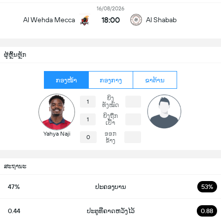
16/08/2026
18:00
Al Wehda Mecca
Al Shabab
ຜູ້ຫຼິ້ນຫຼັກ
ກອງໜ້າ
ກອງກາງ
ຂາຕ້ານ
ຍິງ
1
ທັງໝົດ
ຍິງຖືກ
1
ເປົ້າ
Yahya Naji
ອອກ
0
ຂ້າງ
ສະຖານະ
47%
ປະຄອງບານ
53%
0.44
ປະຕູທີ່ຄາດຫວັງໄວ້
0.88