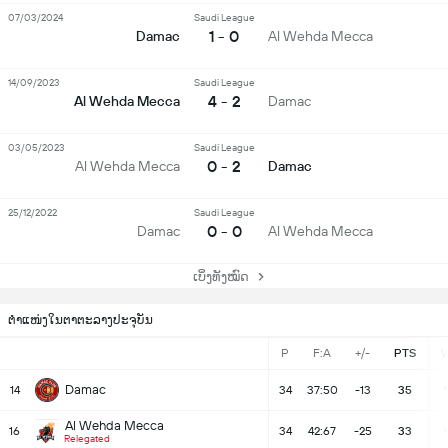
07/03/2024
Saudi League
1 - 0
Damac
Al Wehda Mecca
14/09/2023
Saudi League
4 - 2
Al Wehda Mecca
Damac
03/05/2023
Saudi League
0 - 2
Al Wehda Mecca
Damac
25/12/2022
Saudi League
0 - 0
Damac
Al Wehda Mecca
ເບິ່ງທັງໝົດ
ຕຳແໜ່ງໃນຕາຕະລາງປະຈຸບັນ
P
F:A
+/-
PTS
Damac
14
34
37:50
-13
35
Al Wehda Mecca
16
34
42:67
-25
33
Relegated