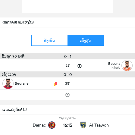
ເຫດການເກມແຂ່ງຂັນ
ທັງໝົດ
ເທິງສຸດ
0 - 1
ສິ້ນສຸດ 90 ນາທີ
Bacuna
52'
Ighalo
0 - 0
ເຄິ່ງເວລາ
Bedrane
35'
ເກມແຂ່ງຂັນຕໍ່ໄປ
19/08/2026
16:15
Damac
Al-Taawon