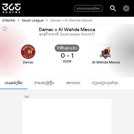
ຄະແນນຂອງຂ້ອຍ
ບານເຕະ
Saudi League
Damac v Al Wehda Mecca
Damac v Al Wehda Mecca
ຊາອຸດີ ອາຣາບີ, Saudi League, Round 27
ໄດ້ສິ້ນສຸດແລ້ວ
0
-
1
10/04
Damac
Al Wehda Mecca
ເກມແຂ່ງຂັນ
ຕຳແໜ່ງຜູ້ຫຼິ້ນ
ສະຖານະ
ປຽບທຽບຈຸດຕໍ່ຈຸດ
Ad