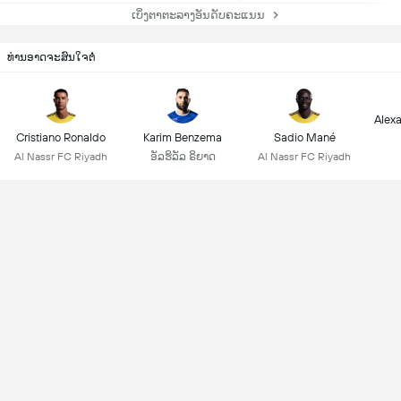
ເບິ່ງຕາຕະລາງອັນດັບຄະແນນ
ທ່ານອາດຈະສົນໃຈຕໍ່
Alex
Cristiano Ronaldo
Karim Benzema
Sadio Mané
Al Nassr FC Riyadh
ອັລຮິລັລ ຣິຍາດ
Al Nassr FC Riyadh