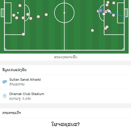
ສະແດງຫລາຍຂື້ນ
ຂ້ໍມູນເກມແຂ່ງຂັນ
Sultan Sanat Alharbi
ກຳມະການ
Dhamak Club Stadium
ຄວາມຈຸ: 3,646
ການການເດົາ
ໃຜຈະຊະນະ?