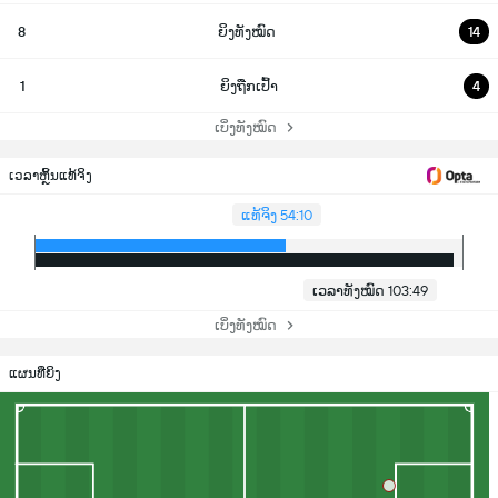
8
ຍິງທັງໝົດ
14
1
ຍິງຖືກເປົ້າ
4
ເບິ່ງທັງໝົດ
ເວລາຫຼິ້ນແທ້ຈິງ
ແທ້ຈິງ 54:10
ເວລາທັງໝົດ 103:49
ເບິ່ງທັງໝົດ
ແຜນທີ່ຍິງ