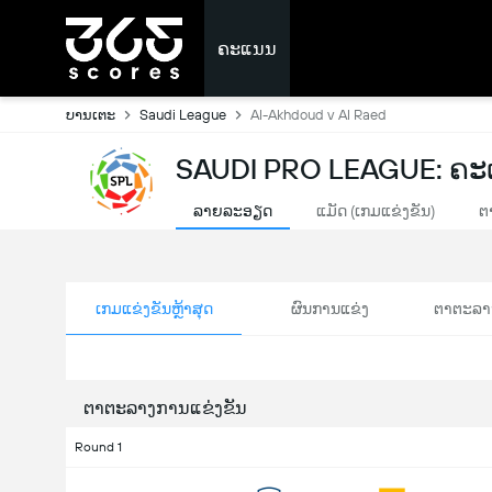
ຄະແນນ
ບານເຕະ
Saudi League
Al-Akhdoud v Al Raed
SAUDI PRO LEAGUE: ຄ
ລາຍລະອຽດ
ແມັດ (ເກມແຂ່ງຂັນ)
ຕ
ເກມແຂ່ງຂັນຫຼ້າສຸດ
ຜົນການແຂ່ງ
ຕາຕະລາ
ຕາຕະລາງການແຂ່ງຂັນ
Round 1