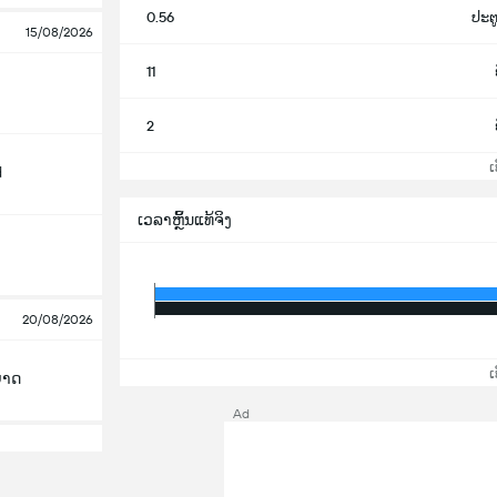
0.56
ປະຕູ
15/08/2026
11
2
ເບິ
d
ເວລາຫຼິ້ນແທ້ຈິງ
20/08/2026
ເບິ
ິຍາດ
Ad