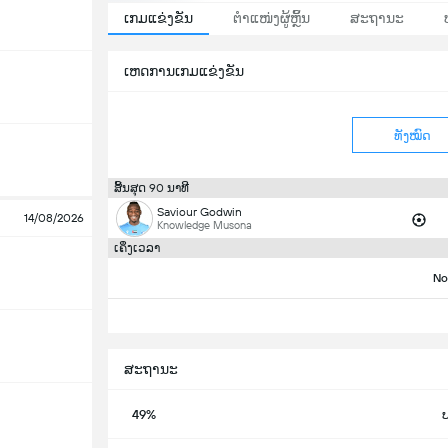
ເກມແຂ່ງຂັນ
ຕຳແໜ່ງຜູ້ຫຼິ້ນ
ສະຖານະ
ເຫດການເກມແຂ່ງຂັນ
ທັງໝົດ
ສິ້ນສຸດ 90 ນາທີ
Saviour Godwin
14/08/2026
Knowledge Musona
ເຄິ່ງເວລາ
No
ສະຖານະ
49%