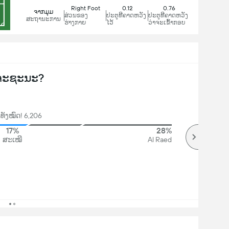
Right Foot
0.12
0.76
ຈາກມຸມ
ສ່ວນຂອງ
ປະຕູທີຄາດຫວັງ
ປະຕູທີຄາດຫວັງ
ສະຖານະການ
ຮ່າງກາຍ
ໄວ້
ວ່າຈະເຂົ້າກອບ
ຈະຊະນະ?
ທັງໝົດ! 6,206
17%
28%
ສະເໝີ
Al Raed