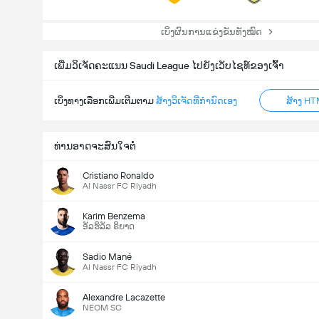
ເບິ່ງຜົນການແຂ່ງຂັນທັງໝົດ
ເພີ່ມວິເຈັດຄະແນນ Saudi League ໄປຍັງເວັບໄຊທ໌ຂອງເຈົ້າ
ເບິ່ງທາງເລືອກເພີ່ມເຕີມຕາມ
ສ້າງວິເຈັດທີ່ກຳນົດເອງ
ສ້າງ HT
ລວມປະຕູໃນເກມ (2.5)
ທ່ານອາດຈະສົນໃຈຕໍ່
ໂຫວດທັງໝົດ! 708
Cristiano Ronaldo
Al Nassr FC Riyadh
Karim Benzema
ອັລຮິລັລ ຣິຍາດ
Sadio Mané
Al Nassr FC Riyadh
Alexandre Lacazette
NEOM SC