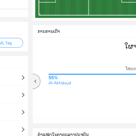
ການການເດົາ
ML Tag
ໃຜ
ໂຫວດ
66%
55%
ສູງ
Al-Akhdoud
ຕຳແໜ່ງໃນຕາຕະລາງປະຈຸບັນ