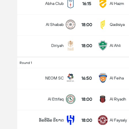
16:15
Abha Club
Al Hazm
18:00
Al Shabab
Qadisiya
18:00
Diriyah
Al Ahli
Round 1
16:50
NEOM SC
Al Feiha
18:00
Al Ettifaq
Al Riyadh
18:00
ອັລຮິລັລ ຣິຍາດ
Al Faysaly