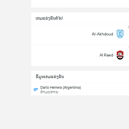
ເກມແຂ່ງຂັນຕໍ່ໄປ
Al-Akhdoud
Al Raed
ຂ້ໍມູນເກມແຂ່ງຂັນ
Darío Herrera (Argentina)
ກຳມະການ