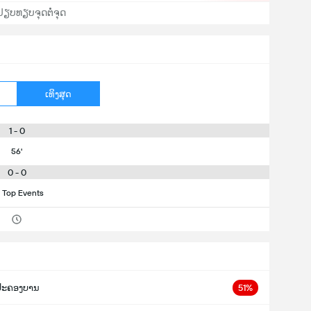
ປຽບທຽບຈຸດຕໍ່ຈຸດ
ເທິງສຸດ
1 - 0
56'
0 - 0
 Top Events
ປະຄອງບານ
51%