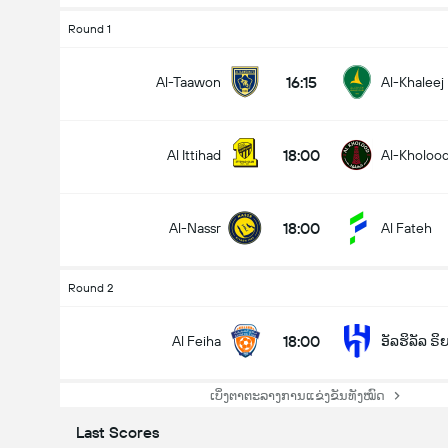
Round 1
16:15
Al-Taawon
Al-Khaleej
18:00
Al Ittihad
Al-Kholoo
18:00
Al-Nassr
Al Fateh
Round 2
18:00
Al Feiha
ອັລຮິລັລ ຣ
ເບິ່ງຕາຕະລາງການແຂ່ງຂັນທັງໝົດ
Last Scores