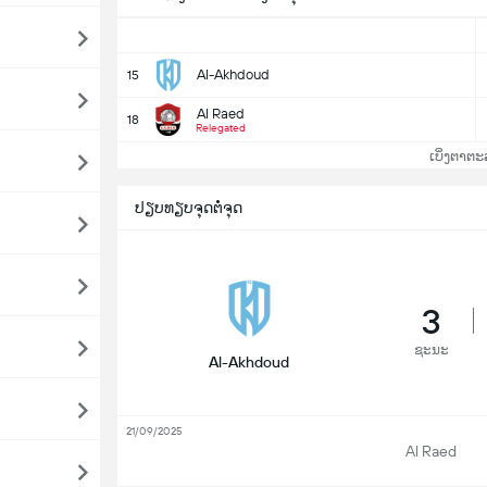
Al-Akhdoud
15
Al Raed
18
Relegated
ເບິ່ງຕາຕະ
ປຽບທຽບຈຸດຕໍ່ຈຸດ
3
ຊະນະ
Al-Akhdoud
21/09/2025
Al Raed