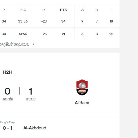
P
F:A
+/-
PTS
W
D
L
34
33:56
-23
34
9
7
18
34
41:66
-25
21
6
3
25
ລາງອັນດັບຄະແນນ
H2H
0
1
ສະເໝີ
ຊະນະ
Al Raed
King's Cup
0 - 1
Al-Akhdoud