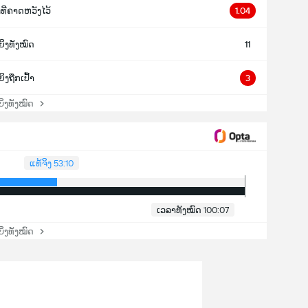
ທີ່ຄາດຫວັງໄວ້
1.04
ຍິງທັງໝົດ
11
ຍິງຖືກເປົ້າ
3
່ງທັງໝົດ
ແທ້ຈິງ 53:10
ເວລາທັງໝົດ 100:07
່ງທັງໝົດ