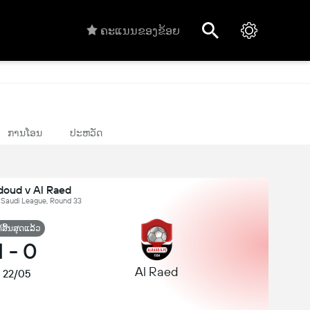
ຄະແນນຂອງຂ້ອຍ
ການໂອນ
ປະຫວັດ
doud v Al Raed
, Saudi League, Round 33
້ສິ້ນສຸດແລ້ວ
1
-
0
Al Raed
22/05