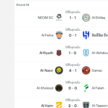
Round 34
ໄດ້ສິ້ນສຸດແລ້ວ
1
-
1
NEOM SC
Al Ettifaq
ໄດ້ສິ້ນສຸດແລ້ວ
0
-
1
Al Feiha
ອັລຮິລັລ ຣ
ໄດ້ສິ້ນສຸດແລ້ວ
1
-
0
Al Riyadh
Al-Akhdou
ໄດ້ສິ້ນສຸດແລ້ວ
4
-
1
Al-Nassr
Damac
ໄດ້ສິ້ນສຸດແລ້ວ
0
-
0
Al-Kholood
Al Fateh
ໄດ້ສິ້ນສຸດແລ້ວ
2
-
0
Al Hazm
Al-Taawon