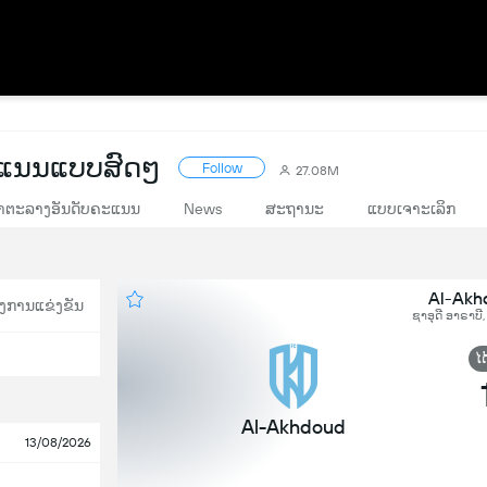
ະແນນແບບສົດໆ
Follow
27.08M
າຕະລາງອັນດັບຄະແນນ
News
ສະຖານະ
ແບບເຈາະເລິກ
Al-Akh
ງການແຂ່ງຂັນ
ຊາອຸດີ ອາຣາບີ
ໄດ
Al-Akhdoud
13/08/2026