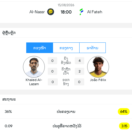
15/08/2026
18:00
Al-Nassr
Al Fateh
ຜູ້ຫຼິ້ນຫຼັກ
ກອງໜ້າ
ກອງກາງ
ຂາຕ້ານ
ຍິງ
0
4
ທັງໝົດ
ຍິງຖືກ
0
2
ເປົ້າ
Khaled Al-
ອອກ
João Félix
0
0
Lazam
ຂ້າງ
ສະຖານະ
36%
ປະຄອງບານ
64%
0.09
ປະຕູທີ່ຄາດຫວັງໄວ້
3.15