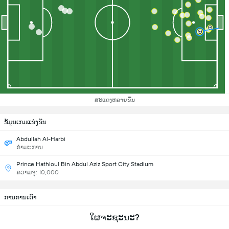
ສະແດງຫລາຍຂື້ນ
ຂ້ໍມູນເກມແຂ່ງຂັນ
Abdullah Al-Harbi
ກຳມະການ
Prince Hathloul Bin Abdul Aziz Sport City Stadium
ຄວາມຈຸ: 10,000
ການການເດົາ
ໃຜຈະຊະນະ?