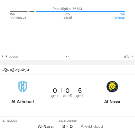
ໂຫວດທັງໝົດ! 49,833
16%
6%
78%
Al-Akhdoud
ສະເໝີ
Al-Nassr
Previous
ຕໍ່ໄປ
ປຽບທຽບຈຸດຕໍ່ຈຸດ
0
0
5
ຊະນະ
ສະເໝີ
ຊະນະ
Al-Akhdoud
Al-Nassr
27/12/2025
Saudi League
3 - 0
Al-Nassr
Al-Akhdoud