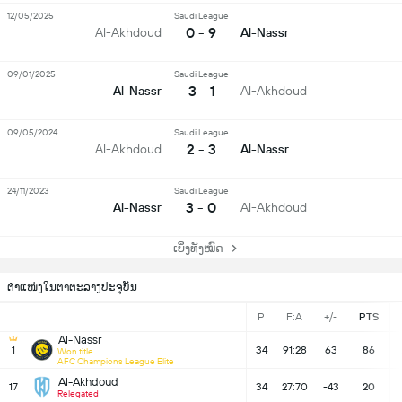
12/05/2025
Saudi League
0 - 9
Al-Akhdoud
Al-Nassr
09/01/2025
Saudi League
3 - 1
Al-Nassr
Al-Akhdoud
09/05/2024
Saudi League
2 - 3
Al-Akhdoud
Al-Nassr
24/11/2023
Saudi League
3 - 0
Al-Nassr
Al-Akhdoud
ເບິ່ງທັງໝົດ
ຕຳແໜ່ງໃນຕາຕະລາງປະຈຸບັນ
P
F:A
+/-
PTS
Al-Nassr
1
34
91:28
63
86
Won title
AFC Champions League Elite
Al-Akhdoud
17
34
27:70
-43
20
Relegated