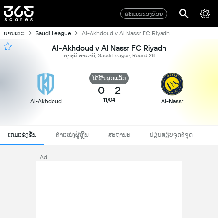
ຄະແນນຂອງຂ້ອຍ
ບານເຕະ
Saudi League
Al-Akhdoud v Al Nassr FC Riyadh
Al-Akhdoud v Al Nassr FC Riyadh
ຊາອຸດີ ອາຣາບີ, Saudi League, Round 28
ໄດ້ສິ້ນສຸດແລ້ວ
0
-
2
11/04
Al-Akhdoud
Al-Nassr
ເກມແຂ່ງຂັນ
ຕຳແໜ່ງຜູ້ຫຼິ້ນ
ສະຖານະ
ປຽບທຽບຈຸດຕໍ່ຈຸດ
Ad