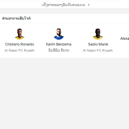
ເບິ່ງຕາຕະລາງອັນດັບຄະແນນ
ທ່ານອາດຈະສົນໃຈຕໍ່
Alex
Cristiano Ronaldo
Karim Benzema
Sadio Mané
Al Nassr FC Riyadh
ອັລຮິລັລ ຣິຍາດ
Al Nassr FC Riyadh