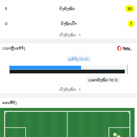
5
ຍິງທັງໝົດ
20
0
ຍິງຖືກເປົ້າ
7
ເບິ່ງທັງໝົດ
ເວລາຫຼິ້ນແທ້ຈິງ
ແທ້ຈິງ 55:43
ເວລາທັງໝົດ 96:12
ເບິ່ງທັງໝົດ
ແຜນທີ່ຍິງ