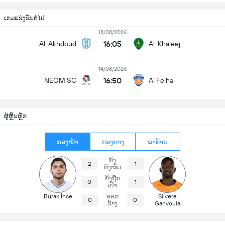
ເກມແຂ່ງຂັນຕໍ່ໄປ
18/08/2026
16:05
Al-Akhdoud
Al-Khaleej
14/08/2026
16:50
NEOM SC
Al Feiha
ຜູ້ຫຼິ້ນຫຼັກ
ກອງໜ້າ
ກອງກາງ
ຂາຕ້ານ
ຍິງ
2
1
ທັງໝົດ
ຍິງຖືກ
0
1
ເປົ້າ
Burak İnce
ອອກ
Silvere
0
0
ຂ້າງ
Ganvoula