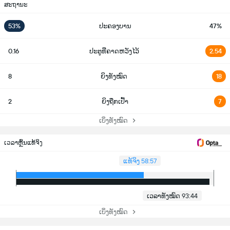
ສະຖານະ
53%
ປະຄອງບານ
47%
0.16
ປະຕູທີ່ຄາດຫວັງໄວ້
2.54
8
ຍິງທັງໝົດ
18
2
ຍິງຖືກເປົ້າ
7
ເບິ່ງທັງໝົດ
ເວລາຫຼິ້ນແທ້ຈິງ
ແທ້ຈິງ 58:57
ເວລາທັງໝົດ 93:44
ເບິ່ງທັງໝົດ