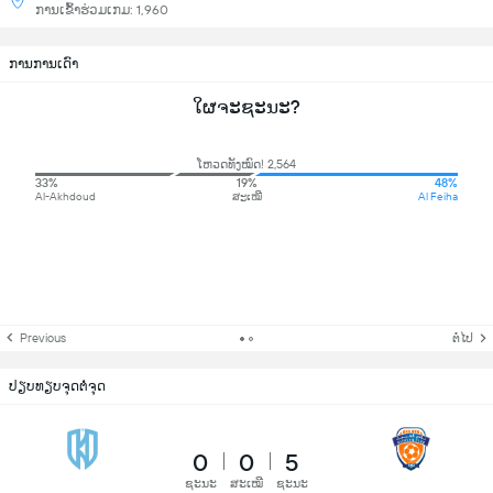
ການເຂົ້າຮ່ວມເກມ: 1,960
ການການເດົາ
ໃຜຈະຊະນະ?
ໂຫວດທັງໝົດ! 2,564
33%
19%
48%
Al-Akhdoud
ສະເໝີ
Al Feiha
Previous
ຕໍ່ໄປ
ປຽບທຽບຈຸດຕໍ່ຈຸດ
0
0
5
ຊະນະ
ສະເໝີ
ຊະນະ