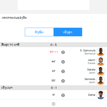
ເຫດການເກມແຂ່ງຂັນ
ທັງໝົດ
ເທິງສຸດ
0 - 5
ສິ້ນສຸດ 90 ນາທີ
S. Ganvoula
90' + 1
Bamsaud
Jason
66'
Sakala
Sakala
61'
Jason
Semedo
55'
Jason
0 - 1
ເຄິ່ງເວລາ
11'
Dahal