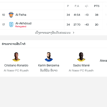
P
F:A
+/-
PTS
Al Feiha
10
34
41:54
-13
38
1
Al-Akhdoud
17
34
27:70
-43
20
Relegated
ເບິ່ງຕາຕະລາງອັນດັບຄະແນນ
ທ່ານອາດຈະສົນໃຈຕໍ່
Alex
Cristiano Ronaldo
Karim Benzema
Sadio Mané
Al Nassr FC Riyadh
ອັລຮິລັລ ຣິຍາດ
Al Nassr FC Riyadh