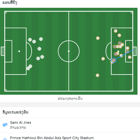
ແຜນທີ່ຍິງ
ສະແດງຫລາຍຂື້ນ
ຂ້ໍມູນເກມແຂ່ງຂັນ
Sami Al Jires
ກຳມະການ
Prince Hathloul Bin Abdul Aziz Sport City Stadium