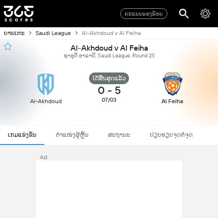
ຄະແນນຂອງຂ້ອຍ
ບານເຕະ
Saudi League
Al-Akhdoud v Al Feiha
Al-Akhdoud v Al Feiha
ຊາອຸດີ ອາຣາບີ, Saudi League, Round 25
ໄດ້ສິ້ນສຸດແລ້ວ
0
-
5
07/03
Al-Akhdoud
Al Feiha
ເກມແຂ່ງຂັນ
ຕຳແໜ່ງຜູ້ຫຼິ້ນ
ສະຖານະ
ປຽບທຽບຈຸດຕໍ່ຈຸດ
Ad