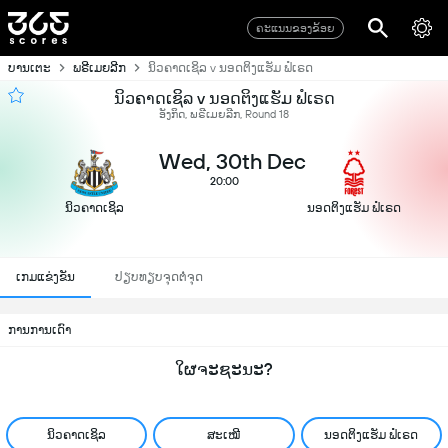
ຄະແນນຂອງຂ້ອຍ
ບານເຕະ
ພຣີເມຍລີກ
ນິວຄາດເຊິລ v ນອດຕິງແຮັມ ຟໍເຣດ
ນິວຄາດເຊິລ v ນອດຕິງແຮັມ ຟໍເຣດ
ອັງກິດ, ພຣີເມຍລີກ, Round 18
Wed, 30th Dec
20:00
ນິວຄາດເຊິລ
ນອດຕິງແຮັມ ຟໍເຣດ
ເກມແຂ່ງຂັນ
ປຽບທຽບຈຸດຕໍ່ຈຸດ
ການການເດົາ
ໃຜຈະຊະນະ?
ນິວຄາດເຊິລ
ສະເໝີ
ນອດຕິງແຮັມ ຟໍເຣດ