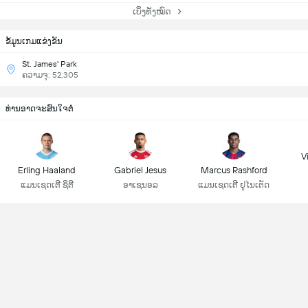
ເບິ່ງທັງໝົດ
ຂ້ໍມູນເກມແຂ່ງຂັນ
St. James' Park
ຄວາມຈຸ: 52,305
ທ່ານອາດຈະສົນໃຈຕໍ່
Vi
Erling Haaland
Gabriel Jesus
Marcus Rashford
ແມນເຊດເຕີ ຊິຕີ
ອາເຊນອລ
ແມນເຊດເຕີ ຢູໄນເຕັດ