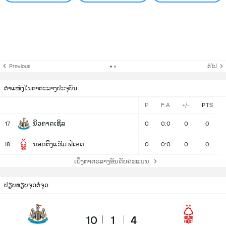
Previous
ຕໍ່ໄປ
ຕຳແໜ່ງໃນຕາຕະລາງປະຈຸບັນ
P
F:A
+/-
PTS
ນິວຄາດເຊິລ
17
0
0:0
0
0
ນອດຕິງແຮັມ ຟໍເຣດ
18
0
0:0
0
0
ເບິ່ງຕາຕະລາງອັນດັບຄະແນນ
ປຽບທຽບຈຸດຕໍ່ຈຸດ
10
1
4