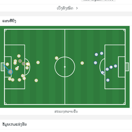
ເບິ່ງທັງໝົດ
ແຜນທີ່ຍິງ
ສະແດງຫລາຍຂື້ນ
ຂ້ໍມູນເກມແຂ່ງຂັນ