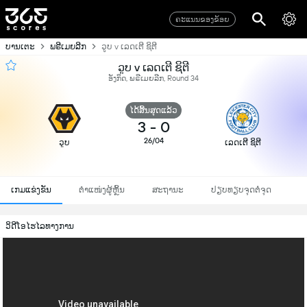
ຄະແນນຂອງຂ້ອຍ
ບານເຕະ
ພຣີເມຍລີກ
ວູບ v ເລດເຕີ ຊິຕີ
ວູບ v ເລດເຕີ ຊິຕີ
ອັງກິດ, ພຣີເມຍລີກ, Round 34
ໄດ້ສິ້ນສຸດແລ້ວ
3
-
0
26/04
ວູບ
ເລດເຕີ ຊິຕີ
ເກມແຂ່ງຂັນ
ຕຳແໜ່ງຜູ້ຫຼິ້ນ
ສະຖານະ
ປຽບທຽບຈຸດຕໍ່ຈຸດ
ວິດີໂອໄຮໄລທາງການ