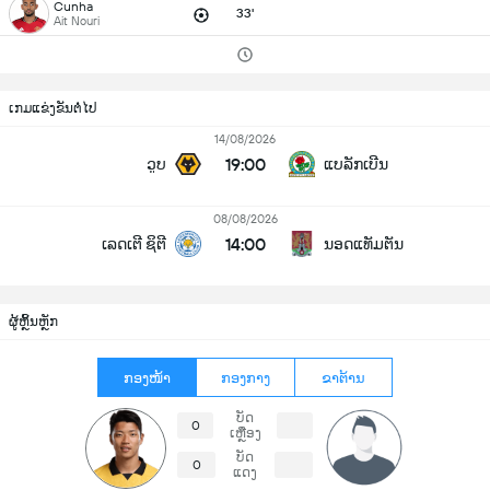
Cunha
33'
Ait Nouri
ເກມແຂ່ງຂັນຕໍ່ໄປ
14/08/2026
19:00
ວູບ
ແບລັກເບີນ
08/08/2026
14:00
ເລດເຕີ ຊິຕີ
ນອດແທັມຕັນ
ຜູ້ຫຼິ້ນຫຼັກ
ກອງໜ້າ
ກອງກາງ
ຂາຕ້ານ
ບັດ
0
ເຫຼືອງ
ບັດ
0
ແດງ