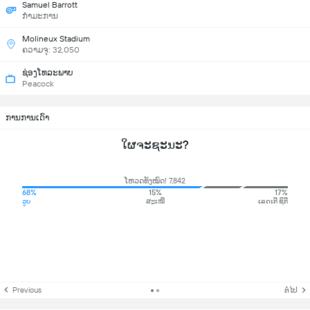
Samuel Barrott
ກຳມະການ
Molineux Stadium
ຄວາມຈຸ: 32,050
ຊ່ອງໂທລະພາບ
Peacock
ການການເດົາ
ໃຜຈະຊະນະ?
ໂຫວດທັງໝົດ! 7,842
68%
15%
17%
ວູບ
ສະເໝີ
ເລດເຕີ ຊິຕີ
Previous
ຕໍ່ໄປ