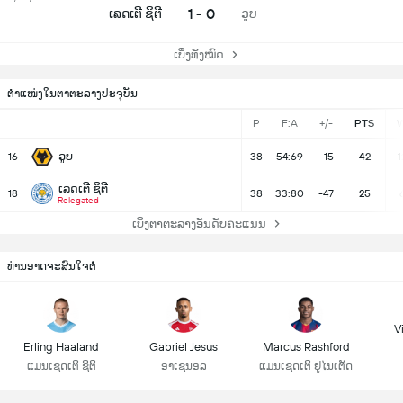
1 - 0
ເລດເຕີ ຊິຕີ
ວູບ
ເບິ່ງທັງໝົດ
ຕຳແໜ່ງໃນຕາຕະລາງປະຈຸບັນ
P
F:A
+/-
PTS
ວູບ
16
38
54:69
-15
42
1
ເລດເຕີ ຊິຕີ
18
38
33:80
-47
25
Relegated
ເບິ່ງຕາຕະລາງອັນດັບຄະແນນ
ທ່ານອາດຈະສົນໃຈຕໍ່
Vi
Erling Haaland
Gabriel Jesus
Marcus Rashford
ແມນເຊດເຕີ ຊິຕີ
ອາເຊນອລ
ແມນເຊດເຕີ ຢູໄນເຕັດ