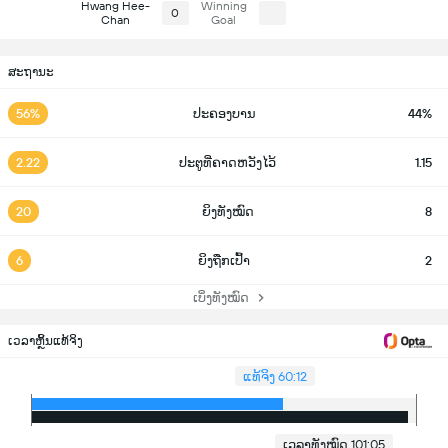
Hwang Hee-
Winning
0
Chan
Goal
ສະຖານະ
56%
ປະຄອງບານ
44%
2.22
ປະຕູທີ່ຄາດຫວັງໄວ້
1.15
20
ຍິງທັງໝົດ
8
6
ຍິງຖືກເປົ້າ
2
ເບິ່ງທັງໝົດ
ເວລາຫຼິ້ນແທ້ຈິງ
ແທ້ຈິງ 60:12
ເວລາທັງໝົດ 101:05