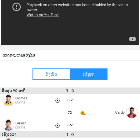
ເຫດການເກມແຂ່ງຂັນ
ທັງໝົດ
ເທິງສຸດ
3 - 0
ສິ້ນສຸດ 90 ນາທີ
Gomes
85'
Cunha
72'
Vardy
Larsen
56'
Cunha
1 - 0
ເຄິ່ງເວລາ