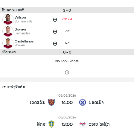
3 - 0
ສິ້ນສຸດ 90 ນາທີ
Wilson
90' + 4
Summerville
Bowen
79'
Fernandes
Castellanos
67'
Bowen
0 - 0
ເຄິ່ງເວລາ
No Top Events
ເກມແຂ່ງຂັນຕໍ່ໄປ
08/08/2026
14:00
ເວດແຮັມ
ພອດເມົາ
08/08/2026
13:00
ລີດສ
ແອເບ ໄລຊິກ