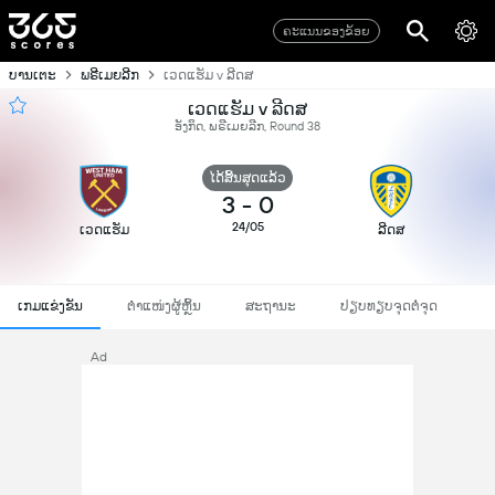
ຄະແນນຂອງຂ້ອຍ
ບານເຕະ
ພຣີເມຍລີກ
ເວດແຮັມ v ລີດສ
ເວດແຮັມ v ລີດສ
ອັງກິດ, ພຣີເມຍລີກ, Round 38
ໄດ້ສິ້ນສຸດແລ້ວ
3
-
0
24/05
ເວດແຮັມ
ລີດສ
ເກມແຂ່ງຂັນ
ຕຳແໜ່ງຜູ້ຫຼິ້ນ
ສະຖານະ
ປຽບທຽບຈຸດຕໍ່ຈຸດ
Ad