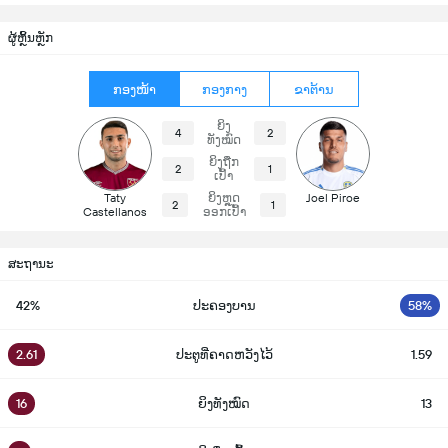
ຜູ້ຫຼິ້ນຫຼັກ
ກອງໜ້າ
ກອງກາງ
ຂາຕ້ານ
ຍິງ
4
2
ທັງໝົດ
ຍິງຖືກ
2
1
ເປົ້າ
Taty
ຍິງຫຼຸດ
Joel Piroe
2
1
Castellanos
ອອກເປົ້າ
ສະຖານະ
42%
ປະຄອງບານ
58%
2.61
ປະຕູທີ່ຄາດຫວັງໄວ້
1.59
16
ຍິງທັງໝົດ
13