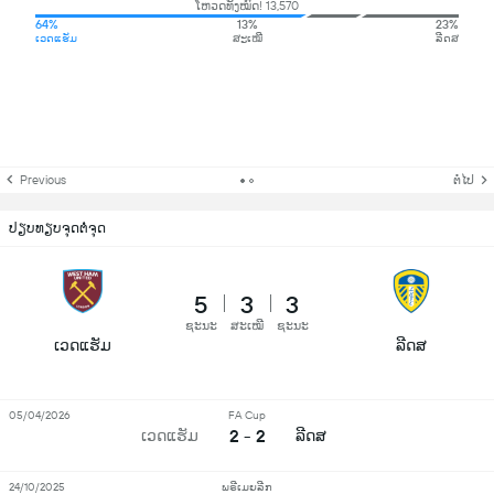
ໂຫວດທັງໝົດ! 13,570
64%
13%
23%
ເວດແຮັມ
ສະເໝີ
ລີດສ
Previous
ຕໍ່ໄປ
ປຽບທຽບຈຸດຕໍ່ຈຸດ
5
3
3
ຊະນະ
ສະເໝີ
ຊະນະ
ເວດແຮັມ
ລີດສ
05/04/2026
FA Cup
2 - 2
ເວດແຮັມ
ລີດສ
24/10/2025
ພຣີເມຍລີກ