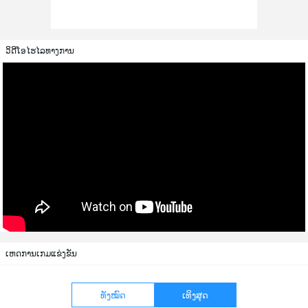
ວິດີໂອໄຮໄລທາງການ
ເຫດການເກມແຂ່ງຂັນ
ທັງໝົດ
ເທິງສຸດ