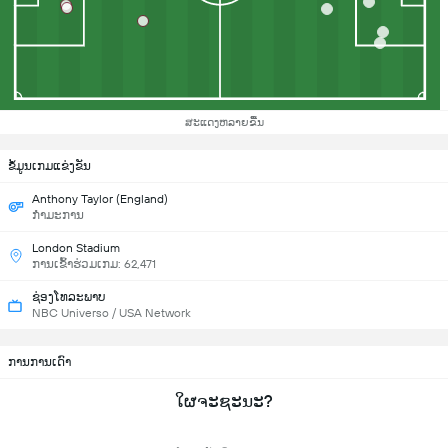
ສະແດງຫລາຍຂື້ນ
ຂ້ໍມູນເກມແຂ່ງຂັນ
Anthony Taylor (England)
ກຳມະການ
London Stadium
ການເຂົ້າຮ່ວມເກມ: 62,471
ຊ່ອງໂທລະພາບ
NBC Universo / USA Network
ການການເດົາ
ໃຜຈະຊະນະ?