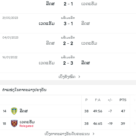
2 - 1
ລີດສ
ເວດແຮັມ
21/05/2023
ພຣີເມຍລີກ
3 - 1
ເວດແຮັມ
ລີດສ
04/01/2023
ພຣີເມຍລີກ
2 - 2
ລີດສ
ເວດແຮັມ
16/01/2022
ພຣີເມຍລີກ
2 - 3
ເວດແຮັມ
ລີດສ
ເບິ່ງທັງໝົດ
ຕຳແໜ່ງໃນຕາຕະລາງປະຈຸບັນ
P
F:A
+/-
PTS
ລີດສ
14
38
49:56
-7
47
1
ເວດແຮັມ
18
38
46:65
-19
39
1
Relegated
ເບິ່ງຕາຕະລາງອັນດັບຄະແນນ