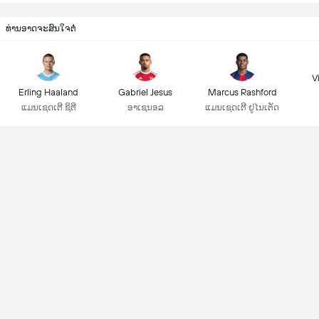
ທ່ານອາດຈະສົນໃຈຕໍ່
Vi
Erling Haaland
Gabriel Jesus
Marcus Rashford
ແມນເຊດເຕີ ຊິຕີ
ອາເຊນອລ
ແມນເຊດເຕີ ຢູໄນເຕັດ