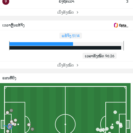
9
ຍິງຖືກເປົ້າ
3
ເບິ່ງທັງໝົດ
ເວລາຫຼິ້ນແທ້ຈິງ
ແທ້ຈິງ 51:14
ເວລາທັງໝົດ 96:26
ເບິ່ງທັງໝົດ
ແຜນທີ່ຍິງ