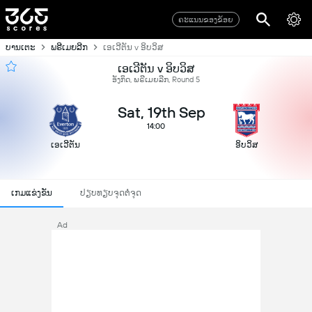
ຄະແນນຂອງຂ້ອຍ
ບານເຕະ
ພຣີເມຍລີກ
ເອເວີຕັນ v ອິບວິສ
ເອເວີຕັນ v ອິບວິສ
ອັງກິດ, ພຣີເມຍລີກ, Round 5
Sat, 19th Sep
14:00
ເອເວີຕັນ
ອິບວິສ
ເກມແຂ່ງຂັນ
ປຽບທຽບຈຸດຕໍ່ຈຸດ
Ad