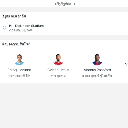
ເບິ່ງທັງໝົດ
ຂ້ໍມູນເກມແຂ່ງຂັນ
Hill Dickinson Stadium
ຄວາມຈຸ: 52,769
ທ່ານອາດຈະສົນໃຈຕໍ່
Vi
Erling Haaland
Gabriel Jesus
Marcus Rashford
ແມນເຊດເຕີ ຊິຕີ
ອາເຊນອລ
ແມນເຊດເຕີ ຢູໄນເຕັດ