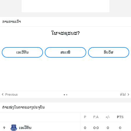
ການການເດົາ
ໃຜຈະຊະນະ?
ເອເວີຕັນ
ສະເໝີ
ອິບວິສ
Previous
ຕໍ່ໄປ
ຕຳແໜ່ງໃນຕາຕະລາງປະຈຸບັນ
P
F:A
+/-
PTS
ເອເວີຕັນ
9
0
0:0
0
0