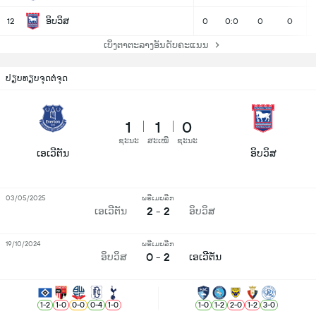
ອິບວິສ
12
0
0:0
0
0
ເບິ່ງຕາຕະລາງອັນດັບຄະແນນ
ປຽບທຽບຈຸດຕໍ່ຈຸດ
1
1
0
ຊະນະ
ສະເໝີ
ຊະນະ
ເອເວີຕັນ
ອິບວິສ
03/05/2025
ພຣີເມຍລີກ
2 - 2
ເອເວີຕັນ
ອິບວິສ
19/10/2024
ພຣີເມຍລີກ
0 - 2
ອິບວິສ
ເອເວີຕັນ
1
-
2
1
-
0
0
-
0
0
-
4
1
-
0
1
-
0
1
-
2
2
-
0
1
-
2
3
-
0