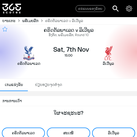
ຄະແນນຂອງຂ້ອຍ
ບານເຕະ
ພຣີເມຍລີກ
ຄຣິດຕັລພາເລດ v ລິເວີພູລ
ຄຣິດຕັລພາເລດ v ລິເວີພູລ
ອັງກິດ, ພຣີເມຍລີກ, Round 10
Sat, 7th Nov
15:00
ຄຣິດຕັລພາເລດ
ລິເວີພູລ
ເກມແຂ່ງຂັນ
ປຽບທຽບຈຸດຕໍ່ຈຸດ
ການການເດົາ
ໃຜຈະຊະນະ?
ຄຣິດຕັລພາເລດ
ສະເໝີ
ລິເວີພູລ