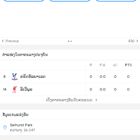
Previous
ຕໍ່ໄປ
ຕຳແໜ່ງໃນຕາຕະລາງປະຈຸບັນ
P
F:A
+/-
PTS
ຄຣິດຕັລພາເລດ
8
0
0:0
0
0
ລິເວີພູລ
14
0
0:0
0
0
ເບິ່ງຕາຕະລາງອັນດັບຄະແນນ
ຂ້ໍມູນເກມແຂ່ງຂັນ
Selhurst Park
ຄວາມຈຸ: 26,047