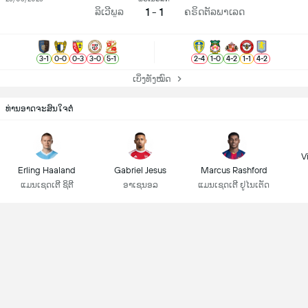
1 - 1
ລິເວີພູລ
ຄຣິດຕັລພາເລດ
3
-
1
0
-
0
0
-
3
3
-
0
5
-
1
2
-
4
1
-
0
4
-
2
1
-
1
4
-
2
ເບິ່ງທັງໝົດ
ທ່ານອາດຈະສົນໃຈຕໍ່
Vi
Erling Haaland
Gabriel Jesus
Marcus Rashford
ແມນເຊດເຕີ ຊິຕີ
ອາເຊນອລ
ແມນເຊດເຕີ ຢູໄນເຕັດ