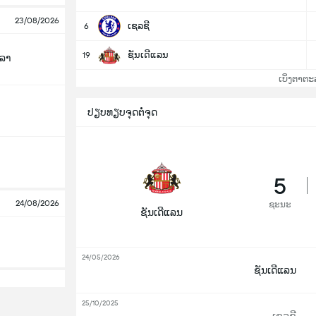
23/08/2026
ເຊລຊີ
6
ຊັນເດີແລນ
19
ລລາ
ເບິ່ງຕາຕະ
ປຽບທຽບຈຸດຕໍ່ຈຸດ
5
24/08/2026
ຊະນະ
ຊັນເດີແລນ
24/05/2026
ຊັນເດີແລນ
25/10/2025