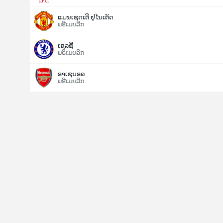
ແມນເຊດເຕີ ຢູໄນເຕັດ
ພຣີເມຍລີກ
ເຊລຊີ
ພຣີເມຍລີກ
ອາເຊນອລ
ພຣີເມຍລີກ