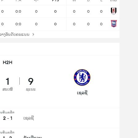
P
F:A
+/-
PTS
W
D
L
ຕໍ່ໄປ
0
0:0
0
0
0
0
0
0
0:0
0
0
0
0
0
ລາງອັນດັບຄະແນນ
H2H
1
9
ສະເໝີ
ຊະນະ
ເຊລຊີ
ພຣີເມຍລີກ
2 - 1
ເຊລຊີ
ພຣີເມຍລີກ