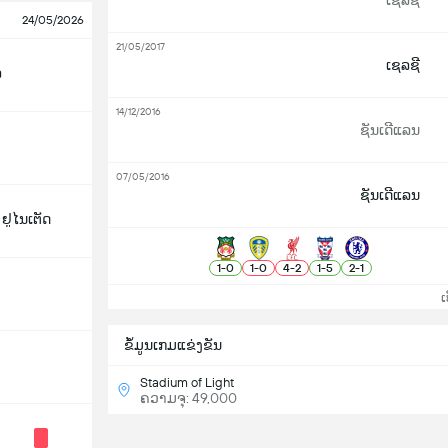
ເຊລຊີ
24/05/2026
21/05/2017
ເຊລຊີ
ລ
14/12/2016
ຊັນເດີແລນ
07/05/2016
ຊັນເດີແລນ
ຢູໄນເຕັດ
1
-
0
1
-
0
4
-
2
1
-
5
2
-
1
ເບິ
ຂ້ໍມູນເກມແຂ່ງຂັນ
Stadium of Light
ຄວາມຈຸ: 49,000