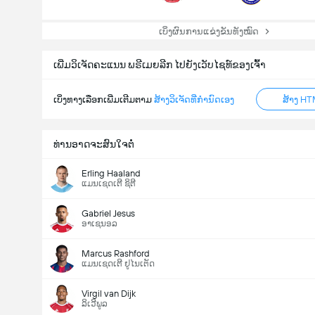
ເບິ່ງຜົນການແຂ່ງຂັນທັງໝົດ
ເພີ່ມວິເຈັດຄະແນນ ພຣີເມຍລີກ ໄປຍັງເວັບໄຊທ໌ຂອງເຈົ້າ
ເບິ່ງທາງເລືອກເພີ່ມເຕີມຕາມ
ສ້າງວິເຈັດທີ່ກຳນົດເອງ
ສ້າງ HT
ທ່ານອາດຈະສົນໃຈຕໍ່
Erling Haaland
ແມນເຊດເຕີ ຊິຕີ
Gabriel Jesus
ອາເຊນອລ
Marcus Rashford
ແມນເຊດເຕີ ຢູໄນເຕັດ
Virgil van Dijk
ລິເວີພູລ