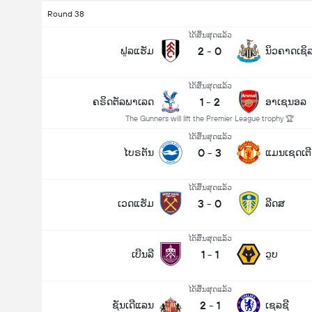
Round 38
ໄດ້ສິ້ນສຸດແລ້ວ
2
-
0
ຟູລແຮັມ
ນິວຄາດເຊິ
ໄດ້ສິ້ນສຸດແລ້ວ
1
-
2
ຄຣິດຕັລພາເລດ
ອາເຊນອລ
The Gunners will lift the Premier League trophy 🏆
ໄດ້ສິ້ນສຸດແລ້ວ
0
-
3
ໄບຣຕັນ
ແມນເຊດເຕີ 
ໄດ້ສິ້ນສຸດແລ້ວ
3
-
0
ເວດແຮັມ
ລີດສ
ໄດ້ສິ້ນສຸດແລ້ວ
1
-
1
ເບີນລີ
ວູບ
ໄດ້ສິ້ນສຸດແລ້ວ
2
-
1
ຊັນເດີແລນ
ເຊລຊີ