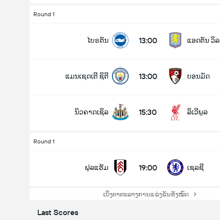
Round 1
13:00
ໄບຣຕັນ
ແອດຕັນ ວິ
13:00
ແມນເຊດເຕີ ຊິຕີ
ບອນມັດ
15:30
ນິວຄາດເຊິລ
ລິເວີພູລ
Round 1
19:00
ຟູລແຮັມ
ເຊລຊີ
ເບິ່ງຕາຕະລາງການແຂ່ງຂັນທັງໝົດ
Last Scores