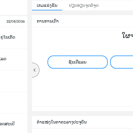
ເກມແຂ່ງຂັນ
ປຽບທຽບຈຸດຕໍ່ຈຸດ
ການການເດົາ
22/08/2026
ໃຜ
ຢູໄນເຕັດ
ເລດ
ຊັນເດີແລນ
ຕຳແໜ່ງໃນຕາຕະລາງປະຈຸບັນ
ອດສະເປີ