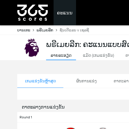
ຄະແນນ
ບານເຕະ
ພຣີເມຍລີກ
ຊັນເດີແລນ v ເຊລຊີ
ພຣີເມຍລີກ: ຄະແນນແບບສົ
ລາຍລະອຽດ
ແມັດ (ເກມແຂ່ງຂັນ)
ຕ
ເກມແຂ່ງຂັນຫຼ້າສຸດ
ຜົນການແຂ່ງ
ຕາຕະລາ
ຕາຕະລາງການແຂ່ງຂັນ
Round 1