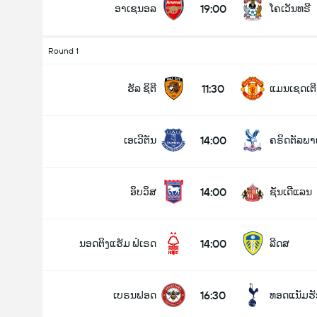
19:00
ອາເຊນອລ
ໂຄເວັນທຣີ
Round 1
ລວມປະຕູໃນເກມ (2.5)
11:30
ຮັລ ຊິຕີ
ແມນເຊດເຕີ 
14:00
ເອເວີຕັນ
ຄຣິດຕັລພາ
ຕໍ່າ
ສູງ
14:00
ອິບວິສ
ຊັນເດີແລນ
14:00
ນອດຕິງແຮັມ ຟໍເຣດ
ລີດສ
16:30
ເບຣນຟອດ
ທອດແນັມຮັ