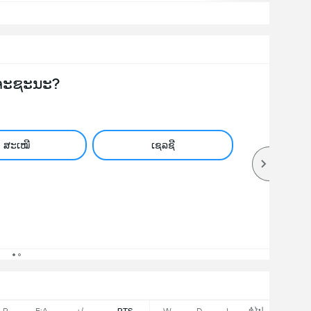
ຈະຊະນະ?
ສະເໝີ
ເຊລຊີ