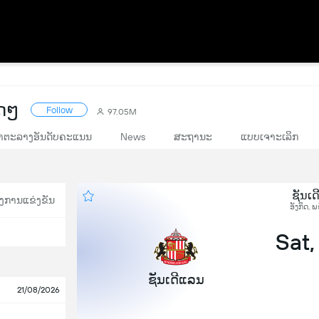
ດໆ
Follow
97.05M
າຕະລາງອັນດັບຄະແນນ
News
ສະຖານະ
ແບບເຈາະເລິກ
ຊັນເດ
ງການແຂ່ງຂັນ
ອັງກິດ, 
Sat,
ຊັນເດີແລນ
21/08/2026