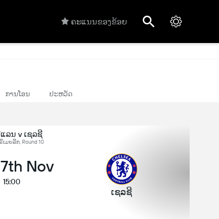
ຄະແນນຂອງຂ້ອຍ
ການໂອນ
ປະຫວັດ
ີແລນ v ເຊລຊີ
ພຣີເມຍລີກ, Round 10
 7th Nov
15:00
ເຊລຊີ