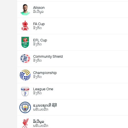
Alisson
ລິເວີພູລ
FA Cup
ອັງກິດ
EFL Cup
ອັງກິດ
Community Shield
ອັງກິດ
Championship
ອັງກິດ
League One
ອັງກິດ
ແມນເຊດເຕີ ຊິຕີ
ພຣີເມຍລີກ
ລິເວີພູລ
ພຣີເມຍລີກ