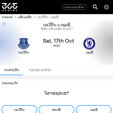
ຄະແນນຂອງຂ້ອຍ
ບານເຕະ
ພຣີເມຍລີກ
ເອເວີຕັນ v ເຊລຊີ
ເອເວີຕັນ v ເຊລຊີ
ອັງກິດ, ພຣີເມຍລີກ, Round 7
Sat, 17th Oct
14:00
ເອເວີຕັນ
ເຊລຊີ
ເກມແຂ່ງຂັນ
ປຽບທຽບຈຸດຕໍ່ຈຸດ
ການການເດົາ
ໃຜຈະຊະນະ?
ເອເວີຕັນ
ສະເໝີ
ເຊລຊີ