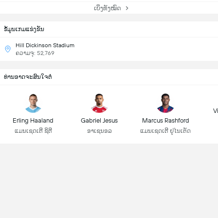
ເບິ່ງທັງໝົດ
ຂ້ໍມູນເກມແຂ່ງຂັນ
Hill Dickinson Stadium
ຄວາມຈຸ: 52,769
ທ່ານອາດຈະສົນໃຈຕໍ່
Vi
Erling Haaland
Gabriel Jesus
Marcus Rashford
ແມນເຊດເຕີ ຊິຕີ
ອາເຊນອລ
ແມນເຊດເຕີ ຢູໄນເຕັດ