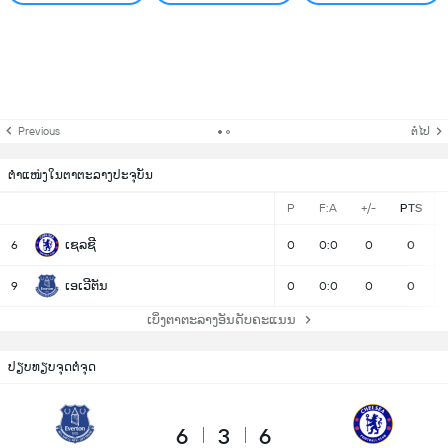
Previous
ຕໍ່ໄປ
ຕຳແໜ່ງໃນຕາຕະລາງປະຈຸບັນ
P
F:A
+/-
PTS
ເຊລຊີ
6
0
0:0
0
0
ເອເວີຕັນ
9
0
0:0
0
0
ເບິ່ງຕາຕະລາງອັນດັບຄະແນນ
ປຽບທຽບຈຸດຕໍ່ຈຸດ
6
3
6