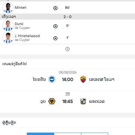
Minteh
86'
2 - 0
ເຄິ່ງເວລາ
Dunk
5'
de Cuyper
J. Hinshelwood
1'
de Cuyper
ເກມແຂ່ງຂັນຕໍ່ໄປ
08/08/2026
14:00
ໄບຣຕັນ
ເອເອດສ ໂຣມາ
ມື້ນີ້
18:45
ວູບ
ພອດເວລ
ຜູ້ຫຼິ້ນຫຼັກ