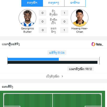
ກອງໜ້າ
ກອງກາງ
ຂາຕ້ານ
ຍິງ
0
1
ທັງໝົດ
ຍິງຖືກ
0
0
ເປົ້າ
Georginio
ອອກ
Hwang Hee-
0
1
Rutter
ຂ້າງ
Chan
ເວລາຫຼິ້ນແທ້ຈິງ
ແທ້ຈິງ 51:06
ເວລາທັງໝົດ 98:12
ເບິ່ງທັງໝົດ
ແຜນທີ່ຍິງ