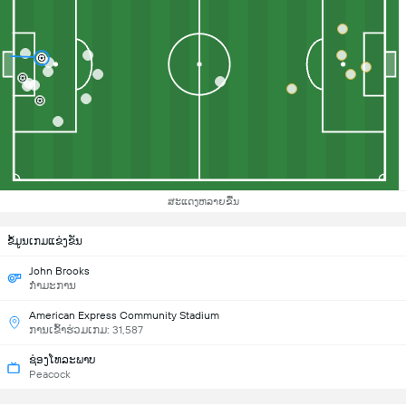
ສະແດງຫລາຍຂື້ນ
ຂ້ໍມູນເກມແຂ່ງຂັນ
John Brooks
ກຳມະການ
American Express Community Stadium
ການເຂົ້າຮ່ວມເກມ: 31,587
ຊ່ອງໂທລະພາບ
Peacock