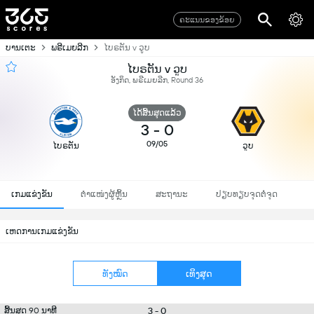
ຄະແນນຂອງຂ້ອຍ
ບານເຕະ
ພຣີເມຍລີກ
ໄບຣຕັນ v ວູບ
ໄບຣຕັນ v ວູບ
ອັງກິດ, ພຣີເມຍລີກ, Round 36
ໄດ້ສິ້ນສຸດແລ້ວ
3
-
0
09/05
ໄບຣຕັນ
ວູບ
ເກມແຂ່ງຂັນ
ຕຳແໜ່ງຜູ້ຫຼິ້ນ
ສະຖານະ
ປຽບທຽບຈຸດຕໍ່ຈຸດ
ເຫດການເກມແຂ່ງຂັນ
ທັງໝົດ
ເທິງສຸດ
3 - 0
ສິ້ນສຸດ 90 ນາທີ