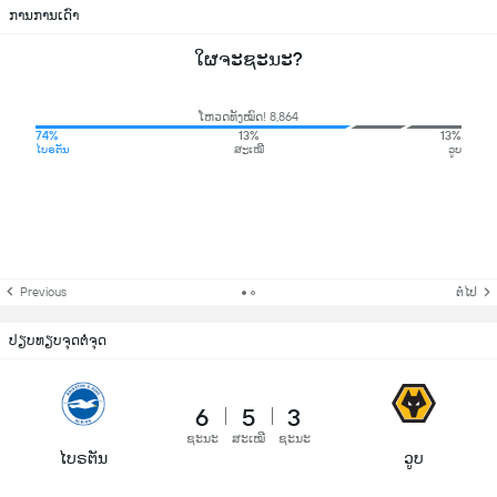
ການການເດົາ
ໃຜຈະຊະນະ?
ໂຫວດທັງໝົດ! 8,864
74%
13%
13%
ໄບຣຕັນ
ສະເໝີ
ວູບ
Previous
ຕໍ່ໄປ
ປຽບທຽບຈຸດຕໍ່ຈຸດ
6
5
3
ຊະນະ
ສະເໝີ
ຊະນະ
ໄບຣຕັນ
ວູບ