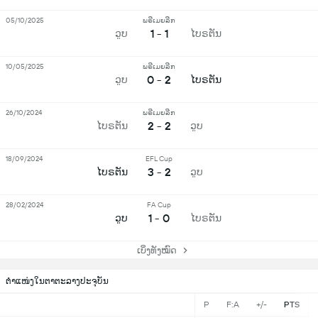
05/10/2025
ພຣີເມຍລີກ
1 - 1
ວູບ
ໄບຣຕັນ
10/05/2025
ພຣີເມຍລີກ
0 - 2
ວູບ
ໄບຣຕັນ
26/10/2024
ພຣີເມຍລີກ
2 - 2
ໄບຣຕັນ
ວູບ
18/09/2024
EFL Cup
3 - 2
ໄບຣຕັນ
ວູບ
28/02/2024
FA Cup
1 - 0
ວູບ
ໄບຣຕັນ
ເບິ່ງທັງໝົດ
ຕຳແໜ່ງໃນຕາຕະລາງປະຈຸບັນ
P
F:A
+/-
PTS