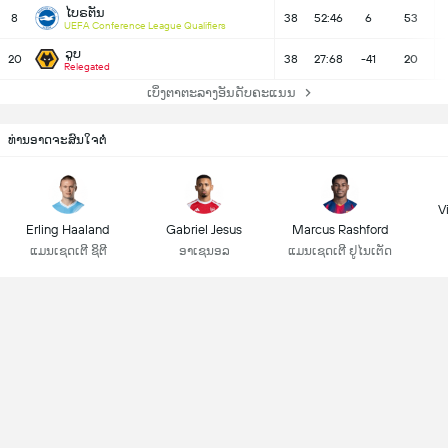
ໄບຣຕັນ
8
38
52:46
6
53
UEFA Conference League Qualifiers
ວູບ
20
38
27:68
-41
20
Relegated
ເບິ່ງຕາຕະລາງອັນດັບຄະແນນ
ທ່ານອາດຈະສົນໃຈຕໍ່
Vi
Erling Haaland
Gabriel Jesus
Marcus Rashford
ແມນເຊດເຕີ ຊິຕີ
ອາເຊນອລ
ແມນເຊດເຕີ ຢູໄນເຕັດ