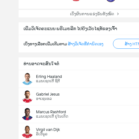
ເບິ່ງຜົນການແຂ່ງຂັນທັງໝົດ
ເພີ່ມວິເຈັດຄະແນນ ພຣີເມຍລີກ ໄປຍັງເວັບໄຊທ໌ຂອງເຈົ້າ
ເບິ່ງທາງເລືອກເພີ່ມເຕີມຕາມ
ສ້າງວິເຈັດທີ່ກຳນົດເອງ
ສ້າງ HT
ທ່ານອາດຈະສົນໃຈຕໍ່
Erling Haaland
ແມນເຊດເຕີ ຊິຕີ
Gabriel Jesus
ອາເຊນອລ
Marcus Rashford
ແມນເຊດເຕີ ຢູໄນເຕັດ
Virgil van Dijk
ລິເວີພູລ