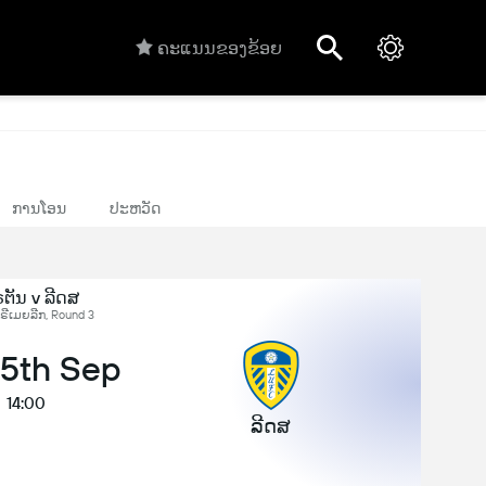
ຄະແນນຂອງຂ້ອຍ
ການໂອນ
ປະຫວັດ
ຕັນ v ລີດສ
ພຣີເມຍລີກ, Round 3
 5th Sep
14:00
ລີດສ