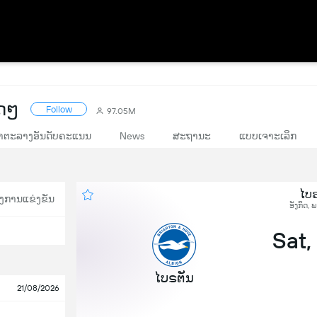
ດໆ
Follow
97.05M
າຕະລາງອັນດັບຄະແນນ
News
ສະຖານະ
ແບບເຈາະເລິກ
ໄບຣ
ງການແຂ່ງຂັນ
ອັງກິດ, 
Sat,
ໄບຣຕັນ
21/08/2026