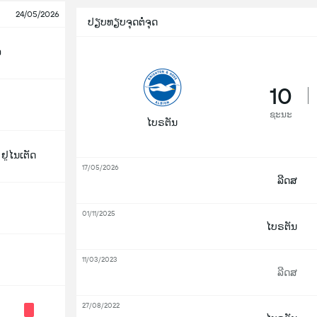
24/05/2026
ປຽບທຽບຈຸດຕໍ່ຈຸດ
ລ
10
ຊະນະ
ໄບຣຕັນ
ຢູໄນເຕັດ
17/05/2026
ລີດສ
01/11/2025
ໄບຣຕັນ
11/03/2023
ລີດສ
27/08/2022