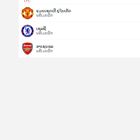
ແມນເຊດເຕີ ຢູໄນເຕັດ
ພຣີເມຍລີກ
ເຊລຊີ
ພຣີເມຍລີກ
ອາເຊນອລ
ພຣີເມຍລີກ