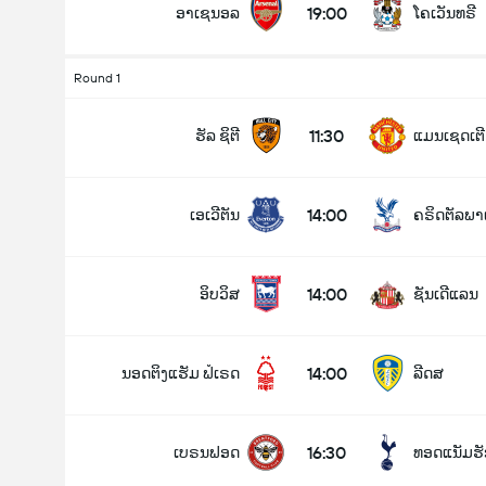
19:00
ອາເຊນອລ
ໂຄເວັນທຣີ
Round 1
ລວມປະຕູໃນເກມ (2.5)
11:30
ຮັລ ຊິຕີ
ແມນເຊດເຕີ 
14:00
ເອເວີຕັນ
ຄຣິດຕັລພາ
ຕໍ່າ
ສູງ
14:00
ອິບວິສ
ຊັນເດີແລນ
14:00
ນອດຕິງແຮັມ ຟໍເຣດ
ລີດສ
16:30
ເບຣນຟອດ
ທອດແນັມຮັ