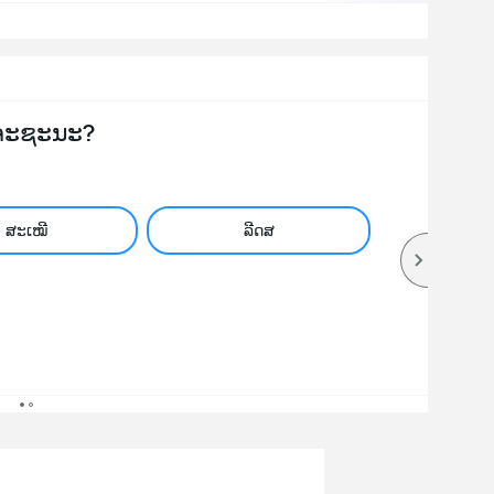
ຈະຊະນະ?
ສະເໝີ
ລີດສ