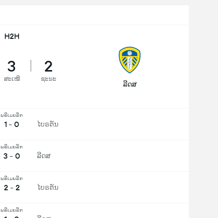
H2H
3
2
ສະເໝີ
ຊະນະ
ລີດສ
ພຣີເມຍລີກ
1 - 0
ໄບຣຕັນ
ພຣີເມຍລີກ
3 - 0
ລີດສ
ພຣີເມຍລີກ
2 - 2
ໄບຣຕັນ
ພຣີເມຍລີກ