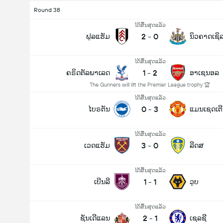
Round 38
ໄດ້ສິ້ນສຸດແລ້ວ
2
-
0
ຟູລແຮັມ
ນິວຄາດເຊິ
ໄດ້ສິ້ນສຸດແລ້ວ
1
-
2
ຄຣິດຕັລພາເລດ
ອາເຊນອລ
The Gunners will lift the Premier League trophy 🏆
ໄດ້ສິ້ນສຸດແລ້ວ
0
-
3
ໄບຣຕັນ
ແມນເຊດເຕີ 
ໄດ້ສິ້ນສຸດແລ້ວ
3
-
0
ເວດແຮັມ
ລີດສ
ໄດ້ສິ້ນສຸດແລ້ວ
1
-
1
ເບີນລີ
ວູບ
ໄດ້ສິ້ນສຸດແລ້ວ
2
-
1
ຊັນເດີແລນ
ເຊລຊີ