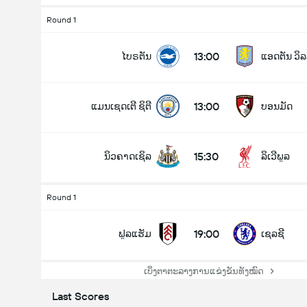
Round 1
13:00
ໄບຣຕັນ
ແອດຕັນ ວິ
13:00
ແມນເຊດເຕີ ຊິຕີ
ບອນມັດ
15:30
ນິວຄາດເຊິລ
ລິເວີພູລ
Round 1
19:00
ຟູລແຮັມ
ເຊລຊີ
ເບິ່ງຕາຕະລາງການແຂ່ງຂັນທັງໝົດ
Last Scores