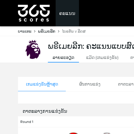
ຄະແນນ
ບານເຕະ
ພຣີເມຍລີກ
ໄບຣຕັນ v ລີດສ
ພຣີເມຍລີກ: ຄະແນນແບບສົ
ລາຍລະອຽດ
ແມັດ (ເກມແຂ່ງຂັນ)
ຕ
ເກມແຂ່ງຂັນຫຼ້າສຸດ
ຜົນການແຂ່ງ
ຕາຕະລາ
ຕາຕະລາງການແຂ່ງຂັນ
Round 1