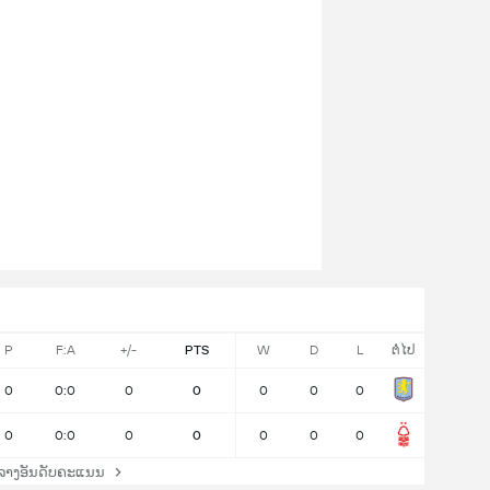
P
F:A
+/-
PTS
W
D
L
ຕໍ່ໄປ
0
0:0
0
0
0
0
0
0
0:0
0
0
0
0
0
ລາງອັນດັບຄະແນນ