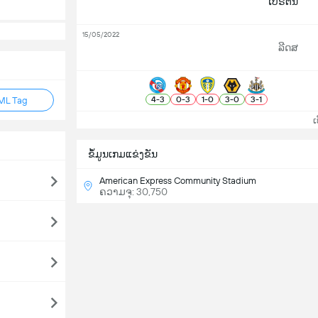
ໄບຣຕັນ
15/05/2022
ລີດສ
4
-
3
0
-
3
1
-
0
3
-
0
3
-
1
ML Tag
ເບິ
ຂ້ໍມູນເກມແຂ່ງຂັນ
American Express Community Stadium
ຄວາມຈຸ: 30,750