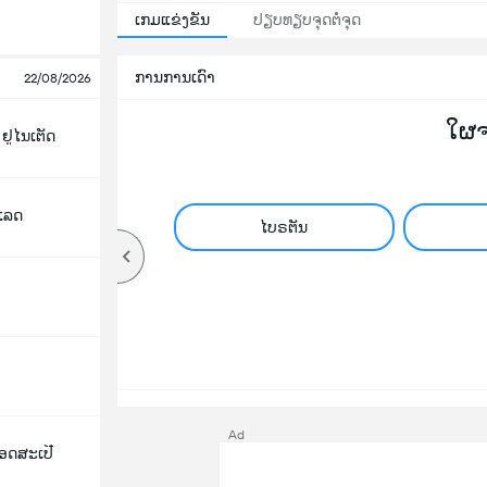
ເກມແຂ່ງຂັນ
ປຽບທຽບຈຸດຕໍ່ຈຸດ
ການການເດົາ
22/08/2026
ໃຜ
ຢູໄນເຕັດ
ເລດ
ໄບຣຕັນ
Ad
ອດສະເປີ