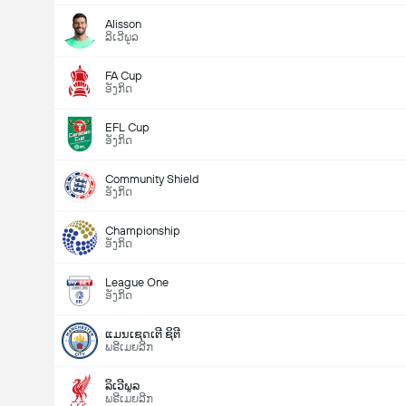
Alisson
ລິເວີພູລ
FA Cup
ອັງກິດ
EFL Cup
ອັງກິດ
Community Shield
ອັງກິດ
Championship
ອັງກິດ
League One
ອັງກິດ
ແມນເຊດເຕີ ຊິຕີ
ພຣີເມຍລີກ
ລິເວີພູລ
ພຣີເມຍລີກ