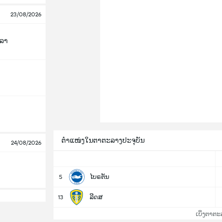
23/08/2026
ລລາ
ຕຳແໜ່ງໃນຕາຕະລາງປະຈຸບັນ
24/08/2026
ໄບຣຕັນ
5
ລີດສ
13
ເບິ່ງຕາຕະ