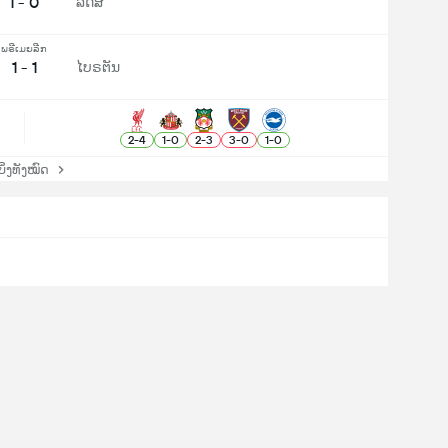
1 - 0
ລີດສ
ພຣີເມຍລີກ
1 - 1
ໄບຣຕັນ
2
-
4
1
-
0
2
-
3
3
-
0
1
-
0
່ງທັງໝົດ