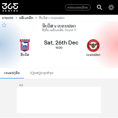
ຄະແນນຂອງຂ້ອຍ
ບານເຕະ
ພຣີເມຍລີກ
ອິບວິສ v ເບຣນຟອດ
ອິບວິສ v ເບຣນຟອດ
ອັງກິດ, ພຣີເມຍລີກ, Round 17
Sat, 26th Dec
15:00
ອິບວິສ
ເບຣນຟອດ
ເກມແຂ່ງຂັນ
ປຽບທຽບຈຸດຕໍ່ຈຸດ
Ad