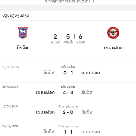
ເບິ່ງຕາຕະລາງອັນດັບຄະແນນ
ປຽບທຽບຈຸດຕໍ່ຈຸດ
2
5
6
ຊະນະ
ສະເໝີ
ຊະນະ
ອິບວິສ
ເບຣນຟອດ
10/05/2025
ພຣີເມຍລີກ
0 - 1
ອິບວິສ
ເບຣນຟອດ
26/10/2024
ພຣີເມຍລີກ
4 - 3
ເບຣນຟອດ
ອິບວິສ
10/04/2019
Championship
2 - 0
ເບຣນຟອດ
ອິບວິສ
18/09/2018
Championship
1 - 1
ອິບວິສ
ເບຣນຟອດ