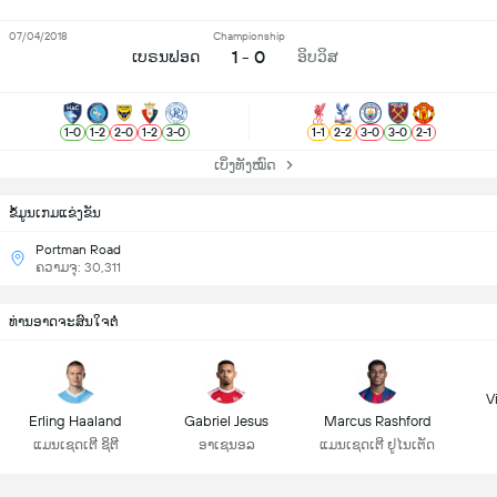
07/04/2018
Championship
1 - 0
ເບຣນຟອດ
ອິບວິສ
1
-
0
1
-
2
2
-
0
1
-
2
3
-
0
1
-
1
2
-
2
3
-
0
3
-
0
2
-
1
ເບິ່ງທັງໝົດ
ຂ້ໍມູນເກມແຂ່ງຂັນ
Portman Road
ຄວາມຈຸ: 30,311
ທ່ານອາດຈະສົນໃຈຕໍ່
Vi
Erling Haaland
Gabriel Jesus
Marcus Rashford
ແມນເຊດເຕີ ຊິຕີ
ອາເຊນອລ
ແມນເຊດເຕີ ຢູໄນເຕັດ