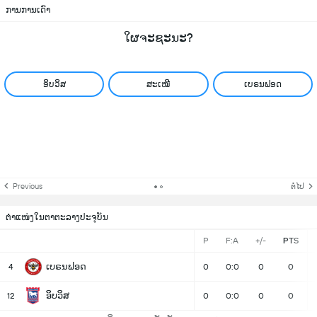
ການການເດົາ
ໃຜຈະຊະນະ?
ອິບວິສ
ສະເໝີ
ເບຣນຟອດ
Previous
ຕໍ່ໄປ
ຕຳແໜ່ງໃນຕາຕະລາງປະຈຸບັນ
P
F:A
+/-
PTS
ເບຣນຟອດ
4
0
0:0
0
0
ອິບວິສ
12
0
0:0
0
0