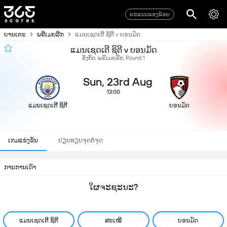
ຄະແນນຂອງຂ້ອຍ
ບານເຕະ
ພຣີເມຍລີກ
ແມນເຊດເຕີ ຊິຕີ v ບອນມັດ
ແມນເຊດເຕີ ຊິຕີ v ບອນມັດ
ອັງກິດ, ພຣີເມຍລີກ, Round 1
Sun, 23rd Aug
13:00
ແມນເຊດເຕີ ຊິຕີ
ບອນມັດ
ເກມແຂ່ງຂັນ
ປຽບທຽບຈຸດຕໍ່ຈຸດ
ການການເດົາ
ໃຜຈະຊະນະ?
ແມນເຊດເຕີ ຊິຕີ
ສະເໝີ
ບອນມັດ