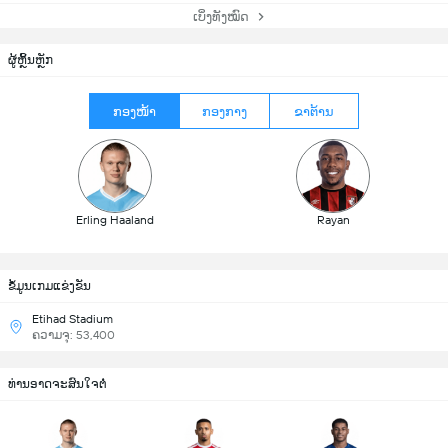
ເບິ່ງທັງໝົດ
ຜູ້ຫຼິ້ນຫຼັກ
ກອງໜ້າ
ກອງກາງ
ຂາຕ້ານ
Erling Haaland
Rayan
ຂ້ໍມູນເກມແຂ່ງຂັນ
Etihad Stadium
ຄວາມຈຸ: 53,400
ທ່ານອາດຈະສົນໃຈຕໍ່