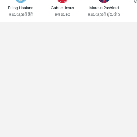
Vi
Erling Haaland
Gabriel Jesus
Marcus Rashford
ແມນເຊດເຕີ ຊິຕີ
ອາເຊນອລ
ແມນເຊດເຕີ ຢູໄນເຕັດ