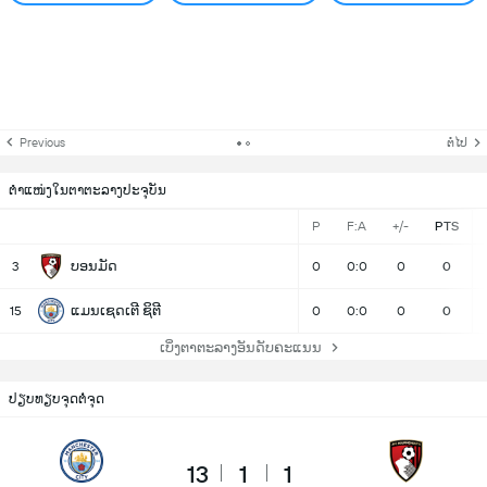
Previous
ຕໍ່ໄປ
ຕຳແໜ່ງໃນຕາຕະລາງປະຈຸບັນ
P
F:A
+/-
PTS
ບອນມັດ
3
0
0:0
0
0
ແມນເຊດເຕີ ຊິຕີ
15
0
0:0
0
0
ເບິ່ງຕາຕະລາງອັນດັບຄະແນນ
ປຽບທຽບຈຸດຕໍ່ຈຸດ
13
1
1