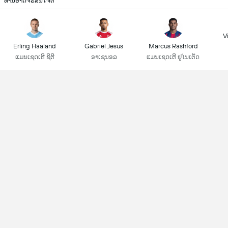
ທ່ານອາດຈະສົນໃຈຕໍ່
Vi
Erling Haaland
Gabriel Jesus
Marcus Rashford
ແມນເຊດເຕີ ຊິຕີ
ອາເຊນອລ
ແມນເຊດເຕີ ຢູໄນເຕັດ