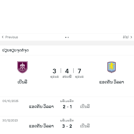
Previous
ຕໍ່ໄປ
ປຽບທຽບຈຸດຕໍ່ຈຸດ
3
4
7
ຊະນະ
ສະເໝີ
ຊະນະ
ເບີນລີ
ແອດຕັນ ວິລລາ
05/10/2025
ພຣີເມຍລີກ
2 - 1
ແອດຕັນ ວິລລາ
ເບີນລີ
30/12/2023
ພຣີເມຍລີກ
3 - 2
ແອດຕັນ ວິລລາ
ເບີນລີ