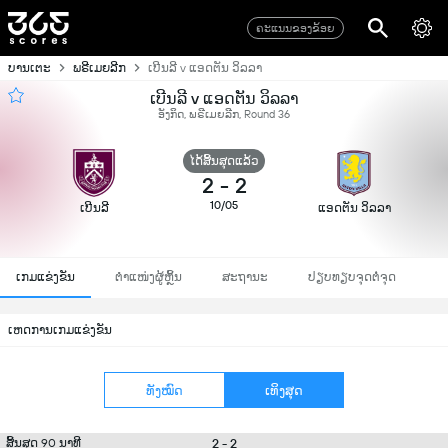
ຄະແນນຂອງຂ້ອຍ
ບານເຕະ
ພຣີເມຍລີກ
ເບີນລີ v ແອດຕັນ ວິລລາ
ເບີນລີ v ແອດຕັນ ວິລລາ
ອັງກິດ, ພຣີເມຍລີກ, Round 36
ໄດ້ສິ້ນສຸດແລ້ວ
2
-
2
10/05
ເບີນລີ
ແອດຕັນ ວິລລາ
ເກມແຂ່ງຂັນ
ຕຳແໜ່ງຜູ້ຫຼິ້ນ
ສະຖານະ
ປຽບທຽບຈຸດຕໍ່ຈຸດ
ເຫດການເກມແຂ່ງຂັນ
ທັງໝົດ
ເທິງສຸດ
2 - 2
ສິ້ນສຸດ 90 ນາທີ