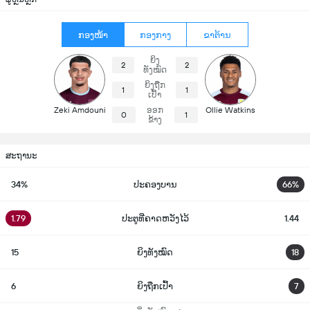
ກອງໜ້າ
ກອງກາງ
ຂາຕ້ານ
ຍິງ
2
2
ທັງໝົດ
ຍິງຖືກ
1
1
ເປົ້າ
Zeki Amdouni
ອອກ
Ollie Watkins
0
1
ຂ້າງ
ສະຖານະ
34%
ປະຄອງບານ
66%
1.79
ປະຕູທີ່ຄາດຫວັງໄວ້
1.44
15
ຍິງທັງໝົດ
18
6
ຍິງຖືກເປົ້າ
7