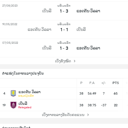
27/08/2023
ພຣີເມຍລີກ
1 - 3
ເບີນລີ
ແອດຕັນ ວິລລາ
19/05/2022
ພຣີເມຍລີກ
1 - 1
ແອດຕັນ ວິລລາ
ເບີນລີ
07/05/2022
ພຣີເມຍລີກ
1 - 3
ເບີນລີ
ແອດຕັນ ວິລລາ
ເບິ່ງທັງໝົດ
ຕຳແໜ່ງໃນຕາຕະລາງປະຈຸບັນ
P
F:A
+/-
PTS
ແອດຕັນ ວິລລາ
4
38
56:49
7
65
1
ແຊມປຽນລີກ
ເບີນລີ
19
38
38:75
-37
22
Relegated
ເບິ່ງຕາຕະລາງອັນດັບຄະແນນ