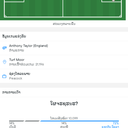
ສະແດງຫລາຍຂື້ນ
ຂ້ໍມູນເກມແຂ່ງຂັນ
Anthony Taylor (England)
ກຳມະການ
Turf Moor
ການເຂົ້າຮ່ວມເກມ: 21,196
ຊ່ອງໂທລະພາບ
Peacock
ການການເດົາ
ໃຜຈະຊະນະ?
ໂຫວດທັງໝົດ! 10,099
14%
14%
72%
ເບີນລີ
ສະເໝີ
ແອດຕັນ ວິລລາ