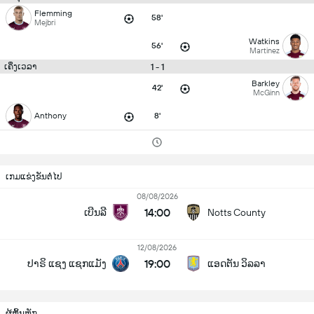
Flemming
58'
Mejbri
Watkins
56'
Martinez
1 - 1
ເຄິ່ງເວລາ
Barkley
42'
McGinn
Anthony
8'
ເກມແຂ່ງຂັນຕໍ່ໄປ
08/08/2026
14:00
ເບີນລີ
Notts County
12/08/2026
19:00
ປາຣິ ແຊງ ແຊກແມັງ
ແອດຕັນ ວິລລາ
ຜູ້ຫຼິ້ນຫຼັກ