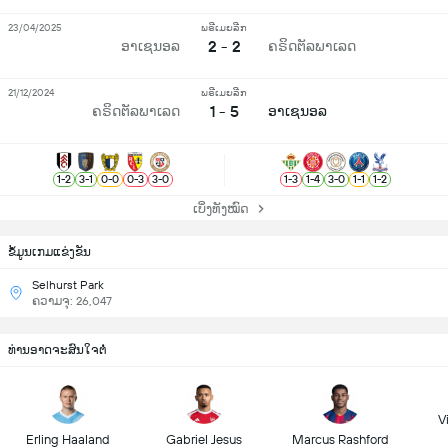
23/04/2025
ພຣີເມຍລີກ
2 - 2
ອາເຊນອລ
ຄຣິດຕັລພາເລດ
21/12/2024
ພຣີເມຍລີກ
1 - 5
ຄຣິດຕັລພາເລດ
ອາເຊນອລ
1
-
2
3
-
1
0
-
0
0
-
3
3
-
0
1
-
3
1
-
4
3
-
0
1
-
1
1
-
2
ເບິ່ງທັງໝົດ
ຂ້ໍມູນເກມແຂ່ງຂັນ
Selhurst Park
ຄວາມຈຸ: 26,047
ທ່ານອາດຈະສົນໃຈຕໍ່
Vi
Erling Haaland
Gabriel Jesus
Marcus Rashford