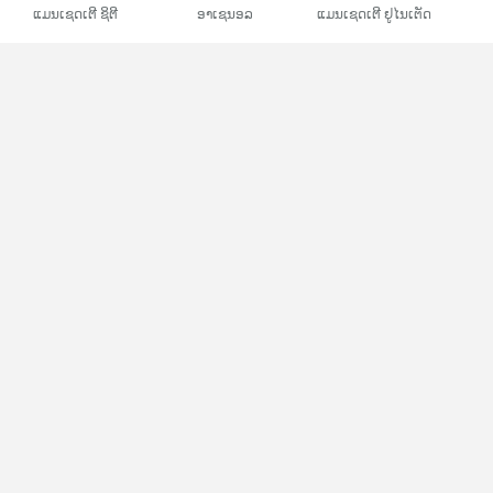
ແມນເຊດເຕີ ຊິຕີ
ອາເຊນອລ
ແມນເຊດເຕີ ຢູໄນເຕັດ