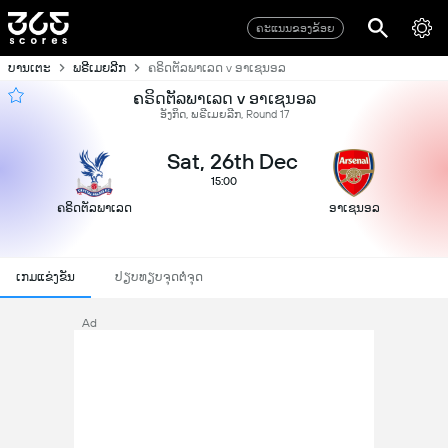
ຄະແນນຂອງຂ້ອຍ
ບານເຕະ
ພຣີເມຍລີກ
ຄຣິດຕັລພາເລດ v ອາເຊນອລ
ຄຣິດຕັລພາເລດ v ອາເຊນອລ
ອັງກິດ, ພຣີເມຍລີກ, Round 17
Sat, 26th Dec
15:00
ຄຣິດຕັລພາເລດ
ອາເຊນອລ
ເກມແຂ່ງຂັນ
ປຽບທຽບຈຸດຕໍ່ຈຸດ
Ad