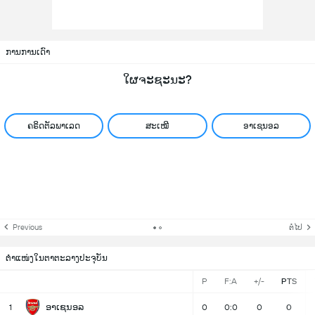
ການການເດົາ
ໃຜຈະຊະນະ?
ຄຣິດຕັລພາເລດ
ສະເໝີ
ອາເຊນອລ
Previous
ຕໍ່ໄປ
ຕຳແໜ່ງໃນຕາຕະລາງປະຈຸບັນ
P
F:A
+/-
PTS
ອາເຊນອລ
1
0
0:0
0
0