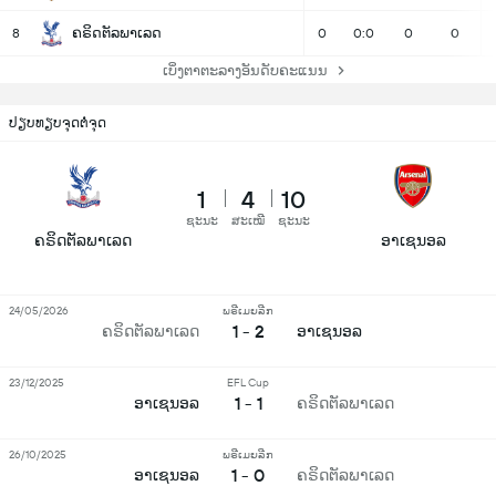
ຄຣິດຕັລພາເລດ
8
0
0:0
0
0
ເບິ່ງຕາຕະລາງອັນດັບຄະແນນ
ປຽບທຽບຈຸດຕໍ່ຈຸດ
1
4
10
ຊະນະ
ສະເໝີ
ຊະນະ
ຄຣິດຕັລພາເລດ
ອາເຊນອລ
24/05/2026
ພຣີເມຍລີກ
1 - 2
ຄຣິດຕັລພາເລດ
ອາເຊນອລ
23/12/2025
EFL Cup
1 - 1
ອາເຊນອລ
ຄຣິດຕັລພາເລດ
26/10/2025
ພຣີເມຍລີກ
1 - 0
ອາເຊນອລ
ຄຣິດຕັລພາເລດ