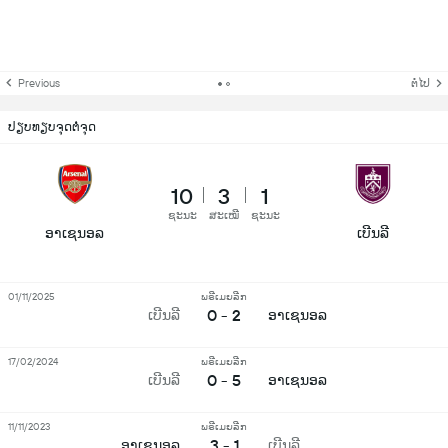
Previous
ຕໍ່ໄປ
ປຽບທຽບຈຸດຕໍ່ຈຸດ
10
3
1
ຊະນະ
ສະເໝີ
ຊະນະ
ອາເຊນອລ
ເບີນລີ
01/11/2025
ພຣີເມຍລີກ
0 - 2
ເບີນລີ
ອາເຊນອລ
17/02/2024
ພຣີເມຍລີກ
0 - 5
ເບີນລີ
ອາເຊນອລ
11/11/2023
ພຣີເມຍລີກ
3 - 1
ອາເຊນອລ
ເບີນລີ