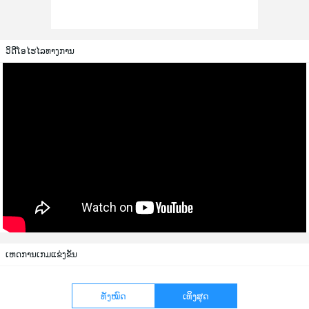
ວິດີໂອໄຮໄລທາງການ
ເຫດການເກມແຂ່ງຂັນ
ທັງໝົດ
ເທິງສຸດ