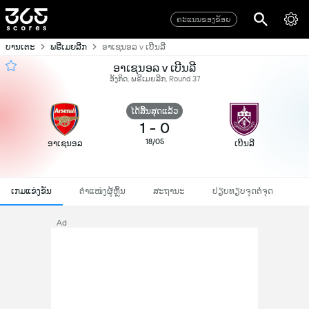
ຄະແນນຂອງຂ້ອຍ
ບານເຕະ
ພຣີເມຍລີກ
ອາເຊນອລ v ເບີນລີ
ອາເຊນອລ v ເບີນລີ
ອັງກິດ, ພຣີເມຍລີກ, Round 37
ໄດ້ສິ້ນສຸດແລ້ວ
1
-
0
18/05
ອາເຊນອລ
ເບີນລີ
ເກມແຂ່ງຂັນ
ຕຳແໜ່ງຜູ້ຫຼິ້ນ
ສະຖານະ
ປຽບທຽບຈຸດຕໍ່ຈຸດ
Ad