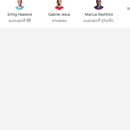
Vi
Erling Haaland
Gabriel Jesus
Marcus Rashford
ແມນເຊດເຕີ ຊິຕີ
ອາເຊນອລ
ແມນເຊດເຕີ ຢູໄນເຕັດ