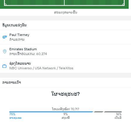
ສະແດງຫລາຍຂື້ນ
ຂ້ໍມູນເກມແຂ່ງຂັນ
Paul Tierney
ກຳມະການ
Emirates Stadium
ການເຂົ້າຮ່ວມເກມ: 60,274
ຊ່ອງໂທລະພາບ
NBC Universo / USA Network / TeleXitos
ການການເດົາ
ໃຜຈະຊະນະ?
ໂຫວດທັງໝົດ! 70,717
75%
9%
16%
ອາເຊນອລ
ສະເໝີ
ເບີນລີ