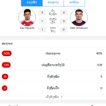
ກອງໜ້າ
ກອງກາງ
ຂາຕ້ານ
ຍິງ
3
0
ທັງໝົດ
ຍິງຖືກ
1
0
ເປົ້າ
Kai Havertz
ອອກ
Zeki Amdouni
1
0
ຂ້າງ
ສະຖານະ
60%
ປະຄອງບານ
40%
1.29
ປະຕູທີ່ຄາດຫວັງໄວ້
0.19
13
ຍິງທັງໝົດ
5
3
ຍິງຖືກເປົ້າ
0
ເບິ່ງທັງໝົດ