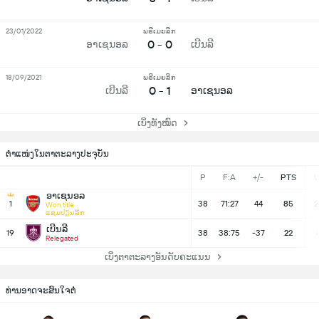
23/01/2022
ພຣີເມຍລີກ
0 - 0
ອາເຊນອລ
ເບີນລີ
18/09/2021
ພຣີເມຍລີກ
0 - 1
ເບີນລີ
ອາເຊນອລ
ເບິ່ງທັງໝົດ
ຕຳແໜ່ງໃນຕາຕະລາງປະຈຸບັນ
P
F:A
+/-
PTS
ອາເຊນອລ
1
38
71:27
44
85
2
Won title
ແຊມປຽນລີກ
ເບີນລີ
19
38
38:75
-37
22
Relegated
ເບິ່ງຕາຕະລາງອັນດັບຄະແນນ
ທ່ານອາດຈະສົນໃຈຕໍ່