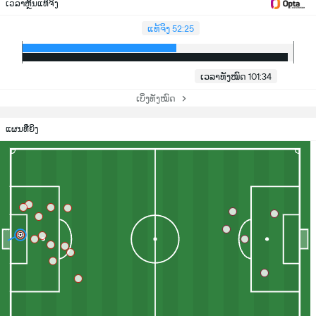
ເວລາຫຼິ້ນແທ້ຈິງ
ແທ້ຈິງ 52:25
ເວລາທັງໝົດ 101:34
ເບິ່ງທັງໝົດ
ແຜນທີ່ຍິງ