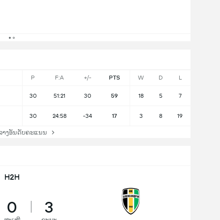
P
F:A
+/-
PTS
W
D
L
30
51:21
30
59
18
5
7
30
24:58
-34
17
3
8
19
ລາງອັນດັບຄະແນນ
H2H
0
3
ສະເໝີ
ຊະນະ