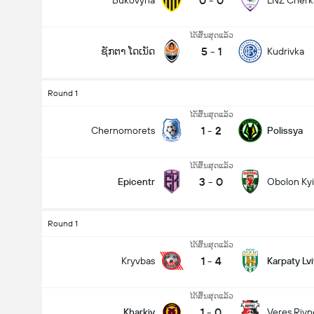
0
-
0
Bukovyna
LNZ Cherk
ໄດ້ສິ້ນສຸດແລ້ວ
5
-
1
ຊັກຕາ ໂດເນັດ
Kudrivka
Round 1
ໄດ້ສິ້ນສຸດແລ້ວ
1
-
2
Chernomorets
Polissya
ໄດ້ສິ້ນສຸດແລ້ວ
3
-
0
Epicentr
Obolon Ky
Round 1
ໄດ້ສິ້ນສຸດແລ້ວ
1
-
4
Kryvbas
Karpaty Lvi
ໄດ້ສິ້ນສຸດແລ້ວ
1
-
0
Kharkiv
Veres Rivn