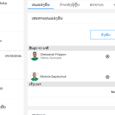
livka
ເກມແຂ່ງຂັນ
ຕຳແໜ່ງຜູ້ຫຼິ້ນ
ສະຖານະ
ເຫດການເກມແຂ່ງຂັນ
ທັງໝົດ
iv
ສິ້ນສຸດ 90 ນາທີ
Oleksandr Filippov
09/08/2026
Oleksiy Gutsulyak
Mykola Gayduchyk
ເຄິ່ງເວລາ
ັດ
No
ະຢີບ