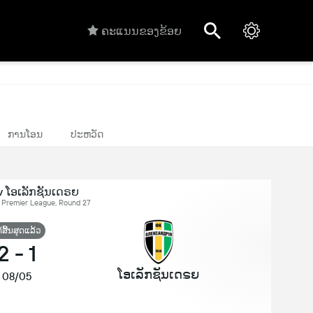
ຄະແນນຂອງຂ້ອຍ
ການໂອນ
ປະຫວັດ
 v ໂອເລັກຊັນເດຣຍ
 Premier League, Round 27
້ສິ້ນສຸດແລ້ວ
2
-
1
ໂອເລັກຊັນເດຣຍ
08/05