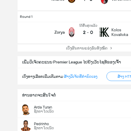
Round 1
ໄດ້ສິ້ນສຸດແລ້ວ
Kolos
2
-
0
Zorya
Kovalivka
ເບິ່ງຜົນການແຂ່ງຂັນທັງໝົດ
ເພີ່ມວິເຈັດຄະແນນ Premier League ໄປຍັງເວັບໄຊທ໌ຂອງເຈົ້າ
ເບິ່ງທາງເລືອກເພີ່ມເຕີມຕາມ
ສ້າງວິເຈັດທີ່ກຳນົດເອງ
ສ້າງ HT
ທ່ານອາດຈະສົນໃຈຕໍ່
Arda Turan
ຊັກຕາ ໂດເນັດ
Pedrinho
ຊັກຕາ ໂດເນັດ