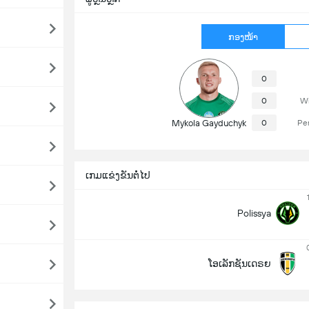
ກອງໜ້າ
0
0
Wi
Mykola Gayduchyk
0
Pe
ເກມແຂ່ງຂັນຕໍ່ໄປ
Polissya
ໂອເລັກຊັນເດຣຍ