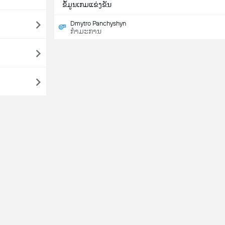
ຂ້ໍມູນເກມແຂ່ງຂັນ
Dmytro Panchyshyn
ກຳມະການ