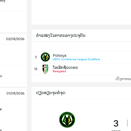
asy
ຕຳແໜ່ງໃນຕາຕະລາງປະຈຸບັນ
02/08/2026
Polissya
3
UEFA Conference League Qualifiers
ໂອເລັກຊັນເດຣຍ
15
Relegated
iv
ເບິ່ງຕາຕະ
ປຽບທຽບຈຸດຕໍ່ຈຸດ
01/08/2026
v
3
e
ຊະນະ