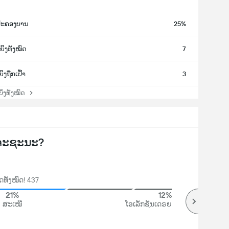
ປະຄອງບານ
25%
ຍິງທັງໝົດ
7
ຍິງຖືກເປົ້າ
3
່ງທັງໝົດ
ຈະຊະນະ?
ທັງໝົດ! 437
21%
12%
ສະເໝີ
ໂອເລັກຊັນເດຣຍ