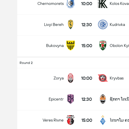
10:00
Chernomorets
Kolos Kova
12:30
Livyi Bereh
Kudrivka
15:00
Bukovyna
Obolon Ky
Round 2
10:00
Zorya
Kryvbas
12:30
Epicentr
ຊັກຕາ ໂດເນ
15:00
Veres Rivne
ໄດນາໂມ ຄ