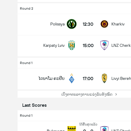
Round 2
12:30
Polissya
Kharkiv
15:00
Karpaty Lviv
LNZ Cherk
Round 1
17:00
ໄດນາໂມ ຄະຢີບ
Livyi Bere
ລວມປະຕູໃນເກມ (2.5)
ເບິ່ງຕາຕະລາງການແຂ່ງຂັນທັງໝົດ
Last Scores
Round 1
ໄດ້ສິ້ນສຸດແລ້ວ