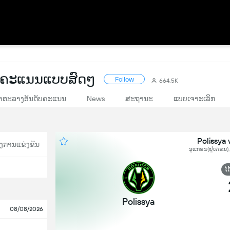
 ຄະແນນແບບສົດໆ
Follow
664.5K
າຕະລາງອັນດັບຄະແນນ
News
ສະຖານະ
ແບບເຈາະເລິກ
Polissya
ງການແຂ່ງຂັນ
ອູແກຣນ(ຢູເຄຣນ),
ໄດ
Polissya
08/08/2026