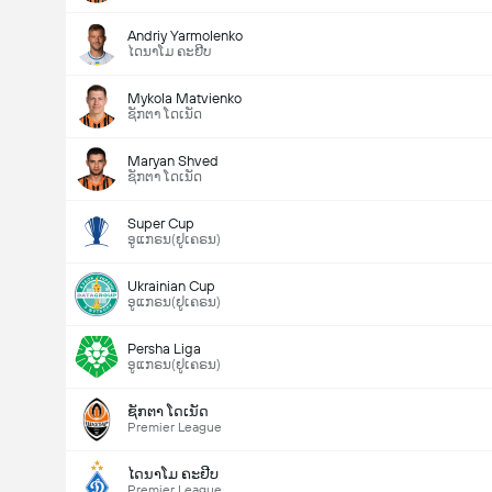
Andriy Yarmolenko
ໄດນາໂມ ຄະຢີບ
Mykola Matvienko
ຊັກຕາ ໂດເນັດ
Maryan Shved
ຊັກຕາ ໂດເນັດ
Super Cup
ອູແກຣນ(ຢູເຄຣນ)
Ukrainian Cup
ອູແກຣນ(ຢູເຄຣນ)
Persha Liga
ອູແກຣນ(ຢູເຄຣນ)
ຊັກຕາ ໂດເນັດ
Premier League
ໄດນາໂມ ຄະຢີບ
Premier League