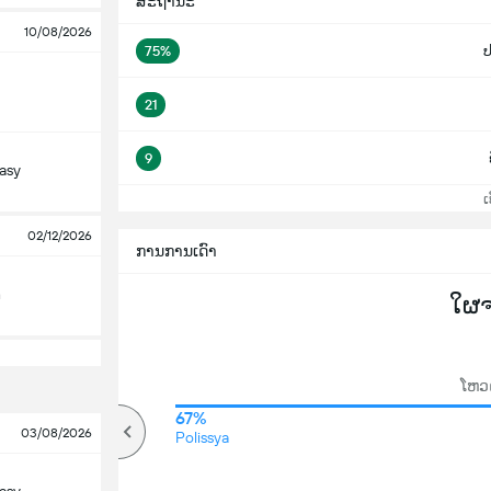
ສະຖານະ
10/08/2026
75%
21
9
asy
ເບິ
02/12/2026
ການການເດົາ
h
ໃຜ
ໂຫວດ
88%
67%
03/08/2026
ສູງ
Polissya