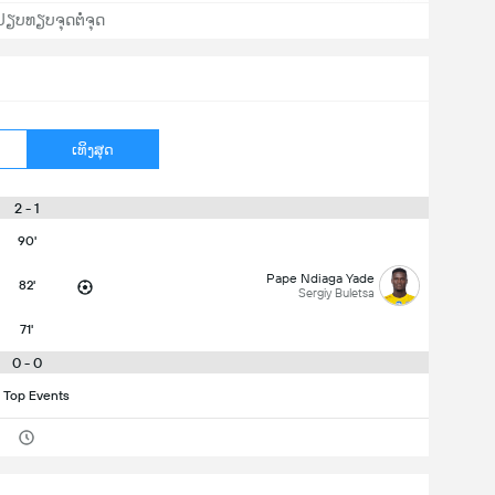
ປຽບທຽບຈຸດຕໍ່ຈຸດ
ເທິງສຸດ
2 - 1
90'
Pape Ndiaga Yade
82'
Sergiy Buletsa
71'
0 - 0
 Top Events