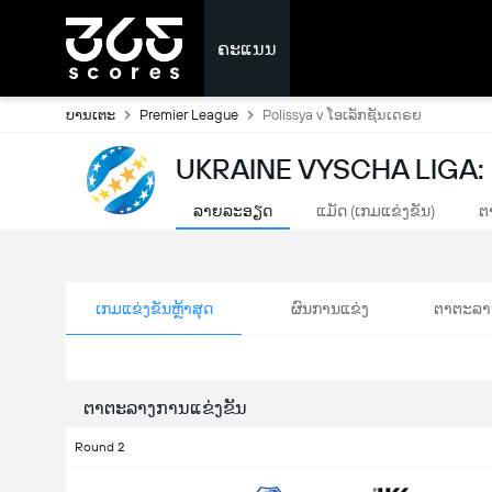
ຄະແນນ
ບານເຕະ
Premier League
Polissya v ໂອເລັກຊັນເດຣຍ
UKRAINE VYSCHA LIGA:
ລາຍລະອຽດ
ແມັດ (ເກມແຂ່ງຂັນ)
ຕ
ເກມແຂ່ງຂັນຫຼ້າສຸດ
ຜົນການແຂ່ງ
ຕາຕະລາ
ຕາຕະລາງການແຂ່ງຂັນ
Round 2