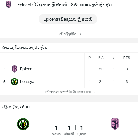
Epicentr ໄດ້ຊະນະ ຫຼື ສະເໝີ - 8/9 ເກມແຂ່ງຂັນຫຼ້າສຸດ
Epicentr ເພື່ອຊະນະ ຫຼື ສະເໝີ
ເບິ່ງທັງໝົດ
ຕຳແໜ່ງໃນຕາຕະລາງປະຈຸບັນ
P
F:A
+/-
PTS
Epicentr
3
1
3:0
3
3
Polissya
5
1
2:1
1
3
ເບິ່ງຕາຕະລາງອັນດັບຄະແນນ
ປຽບທຽບຈຸດຕໍ່ຈຸດ
1
1
1
ຊະນະ
ສະເໝີ
ຊະນະ