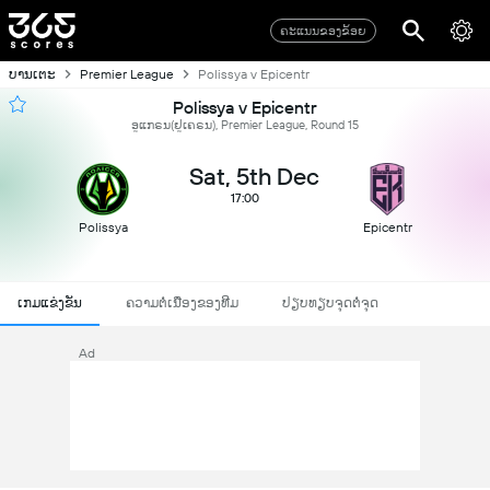
ຄະແນນຂອງຂ້ອຍ
ບານເຕະ
Premier League
Polissya v Epicentr
Polissya v Epicentr
ອູແກຣນ(ຢູເຄຣນ), Premier League, Round 15
Sat, 5th Dec
17:00
Polissya
Epicentr
ເກມແຂ່ງຂັນ
ຄວາມຕໍ່ເນື່ອງຂອງທີມ
ປຽບທຽບຈຸດຕໍ່ຈຸດ
Ad