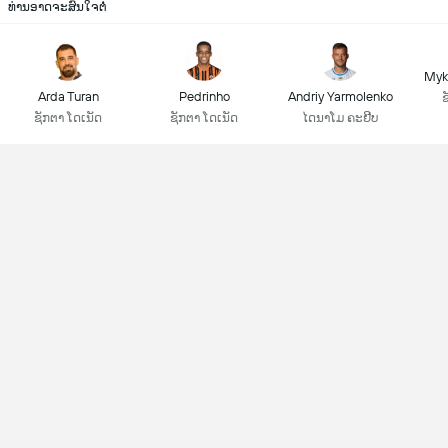
ທ່ານອາດຈະສົນໃຈຕໍ່
Myk
Arda Turan
Pedrinho
Andriy Yarmolenko
ຊ
ຊັກຕາ ໂດເນັດ
ຊັກຕາ ໂດເນັດ
ໄດນາໂມ ຄະຢີບ