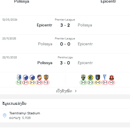
Polissya
Epicentr
12/05/2026
Premier League
3 - 2
Epicentr
Polissya
23/11/2025
Premier League
0 - 0
Polissya
Epicentr
22/10/2022
Persha Liga
3 - 0
Polissya
Epicentr
1
-
2
2
-
1
3
-
3
2
-
0
1
-
3
3
-
0
2
-
3
0
-
0
0
-
1
1
-
0
ເບິ່ງທັງໝົດ
ຂ້ໍມູນເກມແຂ່ງຂັນ
Tsentralnyi Stadium
ຄວາມຈຸ: 5,928