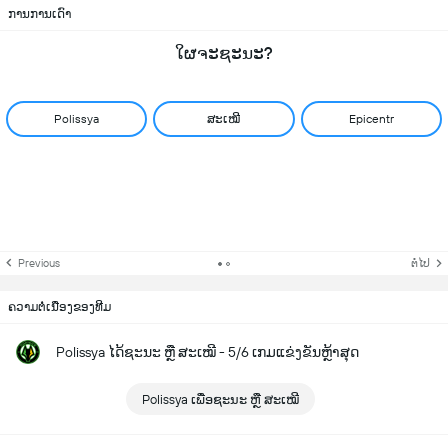
ການການເດົາ
ໃຜຈະຊະນະ?
Polissya
ສະເໝີ
Epicentr
Previous
ຕໍ່ໄປ
ຄວາມຕໍ່ເນື່ອງຂອງທີມ
Polissya ໄດ້ຊະນະ ຫຼື ສະເໝີ - 5/6 ເກມແຂ່ງຂັນຫຼ້າສຸດ
Polissya ເພື່ອຊະນະ ຫຼື ສະເໝີ