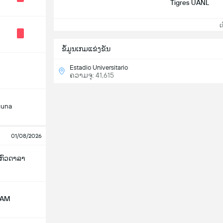
Tigres UANL
ເບິ
ຂ້ໍມູນເກມແຂ່ງຂັນ
Estadio Universitario
ຄວາມຈຸ: 41,615
guna
01/08/2026
 ກົວດາລາ
NAM