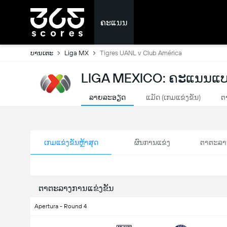
ຄະແນນ
ບານເຕະ
Liga MX
Tigres UANL v Club América
LIGA MEXICO: ຄະແນນແບ
ລາຍລະອຽດ
ແມັດ (ເກມແຂ່ງຂັນ)
ຕ
ເກມແຂ່ງຂັນຫຼ້າສຸດ
ຜົນການແຂ່ງ
ຕາຕະລາ
ຕາຕະລາງການແຂ່ງຂັນ
Apertura - Round 4