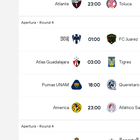
23:00
Atlante
Toluca
Apertura - Round 4
ລວມປະຕູໃນເກມ (2.5)
01:00
ວີບີຊີ
FC Juarez
03:00
Atlas Guadalajara
Tigres
ຕໍ່າ
ສູງ
18:00
Pumas UNAM
Queretaro
23:00
America
Atlético Sa
Apertura - Round 4