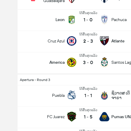
Guadalajara
ໄດ້ສິ້ນສຸດແລ້ວ
1
-
0
Leon
Pachuca
ໄດ້ສິ້ນສຸດແລ້ວ
2
-
3
Cruz Azul
Atlante
ໄດ້ສິ້ນສຸດແລ້ວ
3
-
0
America
Santos La
Apertura - Round 3
ໄດ້ສິ້ນສຸດແລ້ວ
ຊິວາດສ ເດິ
1
-
1
Puebla
ຈາຣາ
ໄດ້ສິ້ນສຸດແລ້ວ
1
-
5
FC Juarez
Pumas U