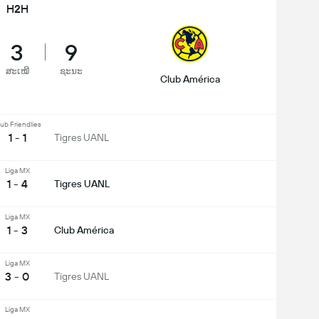
H2H
3
9
ສະເໝີ
ຊະນະ
Club América
ub Friendlies
1 - 1
Tigres UANL
Liga MX
1 - 4
Tigres UANL
Liga MX
1 - 3
Club América
Liga MX
3 - 0
Tigres UANL
Liga MX