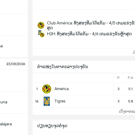
Club América: ທັງສອງທີມໄດ້ແຕ້ມ - 4/5 ເກມແຂ່ງຂັ
ສຸດ
H2H: ທັງສອງທີມໄດ້ແຕ້ມ - 4/6 ເກມແຂ່ງຂັນຫຼ້າສຸດ
na
ເບິ
23/08/2026
ຕຳແໜ່ງໃນຕາຕະລາງປະຈຸບັນ
P
F:A
America
1
3
5:1
Tigres
16
3
5:8
guna
ເບິ່ງຕາຕະ
alajara
ປຽບທຽບຈຸດຕໍ່ຈຸດ