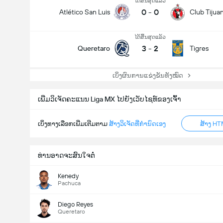
ໄດ້ສິ້ນສຸດແລ້ວ
0
-
0
Atlético San Luis
Club Tijua
ໄດ້ສິ້ນສຸດແລ້ວ
3
-
2
Queretaro
Tigres
ເບິ່ງຜົນການແຂ່ງຂັນທັງໝົດ
ເພີ່ມວິເຈັດຄະແນນ Liga MX ໄປຍັງເວັບໄຊທ໌ຂອງເຈົ້າ
ເບິ່ງທາງເລືອກເພີ່ມເຕີມຕາມ
ສ້າງວິເຈັດທີ່ກຳນົດເອງ
ສ້າງ HT
ທ່ານອາດຈະສົນໃຈຕໍ່
Kenedy
Pachuca
Diego Reyes
Queretaro