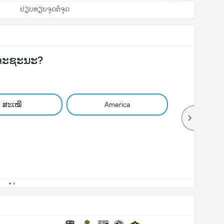
ປຽບທຽບຈຸດຕໍ່ຈຸດ
ຈະຊະນະ?
ສະເໝີ
America