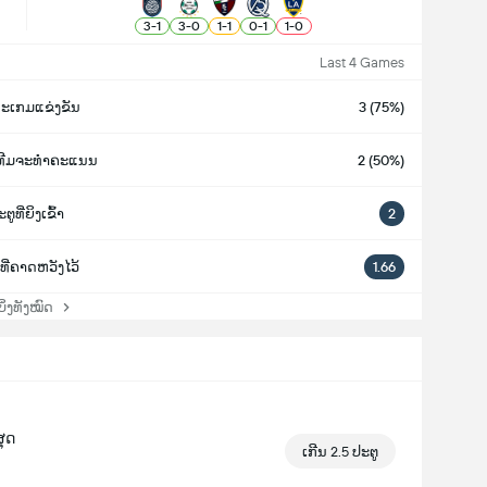
3
-
1
3
-
0
1
-
1
0
-
1
1
-
0
Last 4 Games
ະເກມແຂ່ງຂັນ
3 (75%)
ງທີມຈະທຳຄະແນນ
2 (50%)
ຕູທີ່ຍິງເຂົ້າ
2
ທີ່ຄາດຫວັງໄວ້
1.66
່ງທັງໝົດ
ສຸດ
ເກີນ 2.5 ປະຕູ