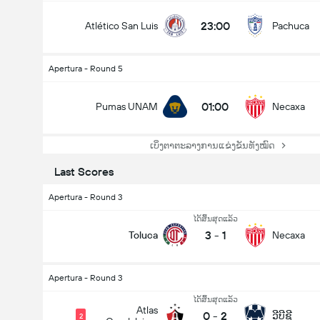
23:00
Atlético San Luis
Pachuca
Apertura - Round 5
01:00
Pumas UNAM
Necaxa
ເບິ່ງຕາຕະລາງການແຂ່ງຂັນທັງໝົດ
Last Scores
Apertura - Round 3
ໄດ້ສິ້ນສຸດແລ້ວ
3
-
1
Toluca
Necaxa
Apertura - Round 3
ໄດ້ສິ້ນສຸດແລ້ວ
Atlas
0
-
2
ວີບີຊີ
2