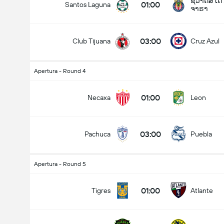
ຊິວາດສ ເດິ
01:00
Santos Laguna
ຈາຣາ
03:00
Club Tijuana
Cruz Azul
Apertura - Round 4
01:00
Necaxa
Leon
03:00
Pachuca
Puebla
Apertura - Round 5
01:00
Tigres
Atlante