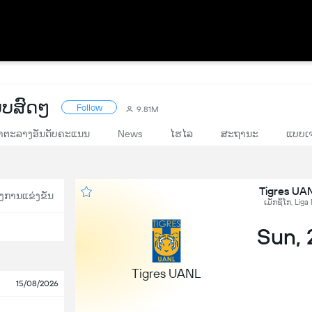
ບສົດໆ
Follow
9.81M
າຕະລາງອັນດັບຄະແນນ
News
ໄຮໄລ
ສະຖານະ
ແບບເຈ
Tigres UA
ງການແຂ່ງຂັນ
ເມັກຊິໂກ, Liga
Sun,
Tigres UANL
15/08/2026