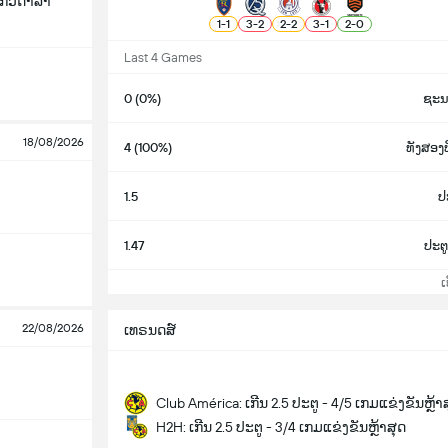
 ກົວດາລາ
1
-
1
3
-
2
2
-
2
3
-
1
2
-
0
Last 4 Games
0 (0%)
ຊະນ
18/08/2026
4 (100%)
ທັງສອ
1.5
ປະ
1.47
ປະຕູ
ເບິ
22/08/2026
ເທຣນດສ໌
Club América: ເກີນ 2.5 ປະຕູ - 4/5 ເກມແຂ່ງຂັນຫຼ້າ
H2H: ເກີນ 2.5 ປະຕູ - 3/4 ເກມແຂ່ງຂັນຫຼ້າສຸດ