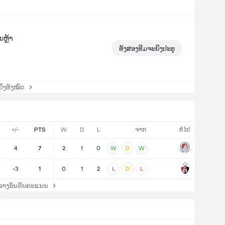
ນຫຼ້າ
ທັງສອງທີມຈະຍິງປະຕູ
່ງທັງໝົດ
+/-
PTS
W
D
L
ຈາກ
ຕໍ່ໄປ
4
7
2
1
0
W
D
W
-3
1
0
1
2
L
D
L
ລາງອັນດັບຄະແນນ