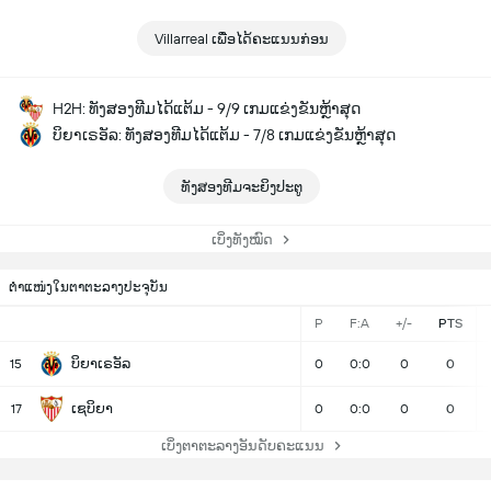
Villarreal ເພື່ອໄດ້ຄະແນນກ່ອນ
H2H: ທັງສອງທີມໄດ້ແຕ້ມ - 9/9 ເກມແຂ່ງຂັນຫຼ້າສຸດ
ບິຍາເຣອັລ: ທັງສອງທີມໄດ້ແຕ້ມ - 7/8 ເກມແຂ່ງຂັນຫຼ້າສຸດ
ທັງສອງທີມຈະຍິງປະຕູ
ເບິ່ງທັງໝົດ
ຕຳແໜ່ງໃນຕາຕະລາງປະຈຸບັນ
P
F:A
+/-
PTS
ບິຍາເຣອັລ
15
0
0:0
0
0
ເຊບິຍາ
17
0
0:0
0
0
ເບິ່ງຕາຕະລາງອັນດັບຄະແນນ