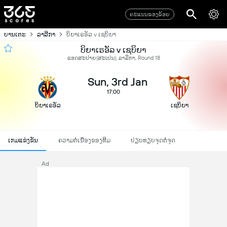
ຄະແນນຂອງຂ້ອຍ
ບານເຕະ
ລາລີກາ
ບິຍາເຣອັລ v ເຊບິຍາ
ບິຍາເຣອັລ v ເຊບິຍາ
ແອດສະປາຍ​(ສະເປນ), ລາລີກາ, Round 18
Sun, 3rd Jan
17:00
ບິຍາເຣອັລ
ເຊບິຍາ
ເກມແຂ່ງຂັນ
ຄວາມຕໍ່ເນື່ອງຂອງທີມ
ປຽບທຽບຈຸດຕໍ່ຈຸດ
Ad