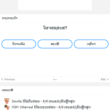
ການການເດົາ
ໃຜຈະຊະນະ?
ບິຍາເຣອັລ
ສະເໝີ
ເຊບິຍາ
Previous
ຕໍ່ໄປ
ເທຣນດສ໌
Sevilla ໄດ້ແຕ້ມກ່ອນ - 4/4 ເກມແຂ່ງຂັນຫຼ້າສຸດ
H2H: Villarreal ໄດ້ຄະແນນກ່ອນ - 4/4 ເກມແຂ່ງຂັນຫຼ້າສຸດ