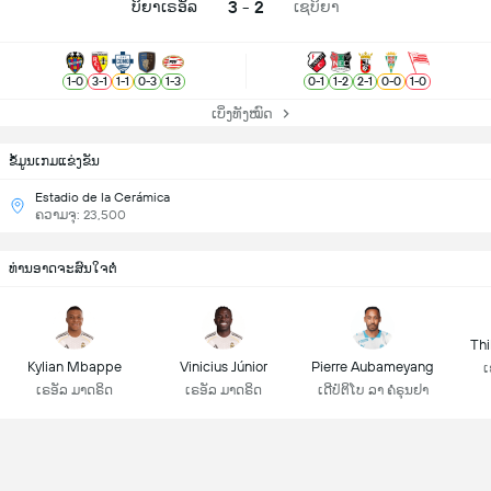
3 - 2
ບິຍາເຣອັລ
ເຊບິຍາ
1
-
0
3
-
1
1
-
1
0
-
3
1
-
3
0
-
1
1
-
2
2
-
1
0
-
0
1
-
0
ເບິ່ງທັງໝົດ
ຂ້ໍມູນເກມແຂ່ງຂັນ
Estadio de la Cerámica
ຄວາມຈຸ: 23,500
ທ່ານອາດຈະສົນໃຈຕໍ່
Thi
Kylian Mbappe
Vinicius Júnior
Pierre Aubameyang
ເ
ເຣອັລ ມາດຣິດ
ເຣອັລ ມາດຣິດ
ເດີປໍຕິໂບ ລາ ຄໍຣຸນຢາ