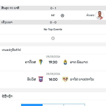
0 - 1
ສິ້ນສຸດ 90 ນາທີ
66'
Álvaro
0 - 0
ເຄິ່ງເວລາ
No Top Events
ເກມແຂ່ງຂັນຕໍ່ໄປ
08/08/2026
19:30
ຄາດິິດສ
ລາດ ພັລມາດ
08/08/2026
14:00
ອິບວິສ
ຣາໂຢ ບາເຢກາໂນ
ຜູ້ຫຼິ້ນຫຼັກ