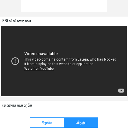
ວິດີໂອໄຮໄລທາງການ
ເຫດການເກມແຂ່ງຂັນ
ທັງໝົດ
ເທິງສຸດ