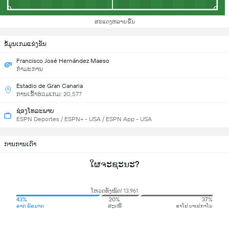
ສະແດງຫລາຍຂື້ນ
ຂ້ໍມູນເກມແຂ່ງຂັນ
Francisco José Hernández Maeso
ກຳມະການ
Estadio de Gran Canaria
ການເຂົ້າຮ່ວມເກມ: 20,577
ຊ່ອງໂທລະພາບ
ESPN Deportes / ESPN+ - USA / ESPN App - USA
ການການເດົາ
ໃຜຈະຊະນະ?
ໂຫວດທັງໝົດ! 13,961
43%
20%
37%
ລາດ ພັລມາດ
ສະເໝີ
ຣາໂຢ ບາເຢກາໂນ