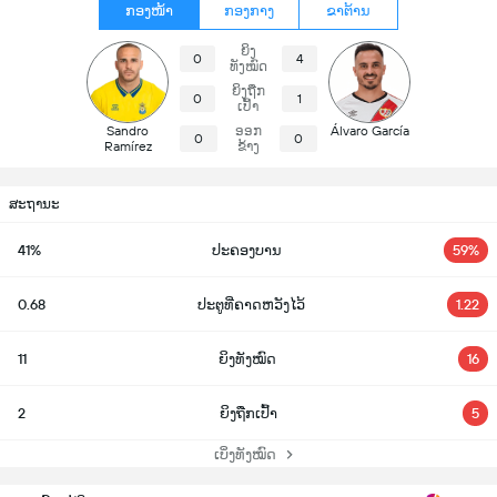
ກອງໜ້າ
ກອງກາງ
ຂາຕ້ານ
ຍິງ
0
4
ທັງໝົດ
ຍິງຖືກ
0
1
ເປົ້າ
Sandro
ອອກ
Álvaro García
0
0
Ramírez
ຂ້າງ
ສະຖານະ
41%
ປະຄອງບານ
59%
0.68
ປະຕູທີ່ຄາດຫວັງໄວ້
1.22
11
ຍິງທັງໝົດ
16
2
ຍິງຖືກເປົ້າ
5
ເບິ່ງທັງໝົດ