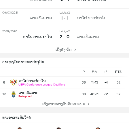
06/03/2021
LaLiga 2
1 - 1
ລາດ ພັລມາດ
ຣາໂຢ ບາເຢກາໂນ
20/12/2020
LaLiga 2
2 - 0
ຣາໂຢ ບາເຢກາໂນ
ລາດ ພັລມາດ
ເບິ່ງທັງໝົດ
ຕຳແໜ່ງໃນຕາຕະລາງປະຈຸບັນ
P
F:A
+/-
PTS
ຣາໂຢ ບາເຢກາໂນ
8
38
41:45
-4
52
UEFA Conference League Qualifiers
ລາດ ພັລມາດ
19
38
40:61
-21
32
Relegated
ເບິ່ງຕາຕະລາງອັນດັບຄະແນນ
ທ່ານອາດຈະສົນໃຈຕໍ່