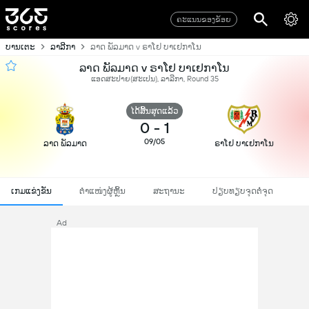
ຄະແນນຂອງຂ້ອຍ
ບານເຕະ
ລາລີກາ
ລາດ ພັລມາດ v ຣາໂຢ ບາເຢກາໂນ
ລາດ ພັລມາດ v ຣາໂຢ ບາເຢກາໂນ
ແອດສະປາຍ​(ສະເປນ), ລາລີກາ, Round 35
ໄດ້ສິ້ນສຸດແລ້ວ
0
-
1
09/05
ລາດ ພັລມາດ
ຣາໂຢ ບາເຢກາໂນ
ເກມແຂ່ງຂັນ
ຕຳແໜ່ງຜູ້ຫຼິ້ນ
ສະຖານະ
ປຽບທຽບຈຸດຕໍ່ຈຸດ
Ad