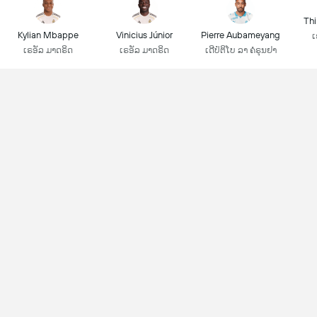
Thi
Kylian Mbappe
Vinicius Júnior
Pierre Aubameyang
ເ
ເຣອັລ ມາດຣິດ
ເຣອັລ ມາດຣິດ
ເດີປໍຕິໂບ ລາ ຄໍຣຸນຢາ