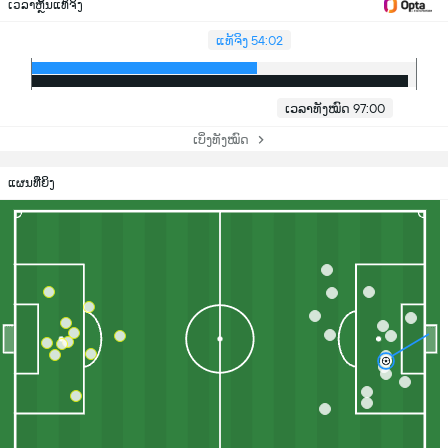
ເວລາຫຼິ້ນແທ້ຈິງ
ແທ້ຈິງ 54:02
ເວລາທັງໝົດ 97:00
ເບິ່ງທັງໝົດ
ແຜນທີ່ຍິງ