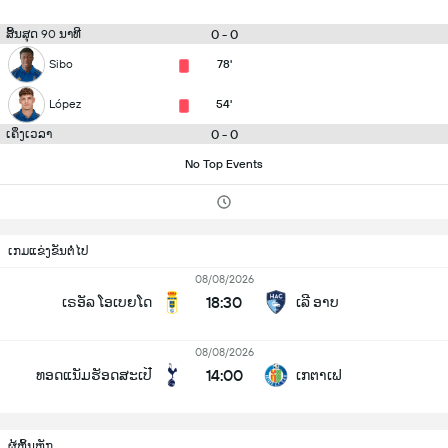
0 - 0
ສິ້ນສຸດ 90 ນາທີ
Sibo
78'
López
54'
0 - 0
ເຄິ່ງເວລາ
No Top Events
ເກມແຂ່ງຂັນຕໍ່ໄປ
08/08/2026
18:30
ເຣອັລ ໂອເບຍໂດ
ເລີ ອາບ
08/08/2026
14:00
ທອດແນັມຮັອດສະເປີ
ເກຕາເຟ
ຜູ້ຫຼິ້ນຫຼັກ