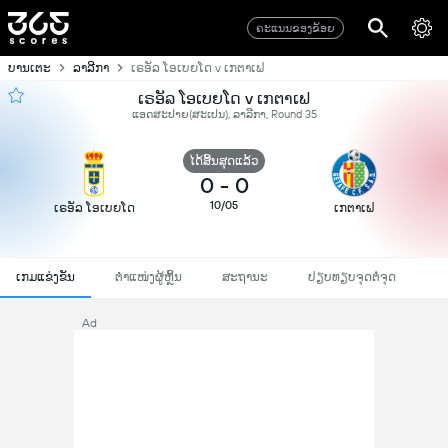
ຄະແນນຂອງຂ້ອຍ
ບານເຕະ
ລາລີກາ
ເຣອັລ ໂອເບຍໂດ v ເກຕາເຟ
ເຣອັລ ໂອເບຍໂດ v ເກຕາເຟ
ແອດສະປາຍ​(ສະເປນ), ລາລີກາ, Round 35
ໄດ້ສິ້ນສຸດແລ້ວ
0
-
0
10/05
ເຣອັລ ໂອເບຍໂດ
ເກຕາເຟ
ເກມແຂ່ງຂັນ
ຕຳແໜ່ງຜູ້ຫຼິ້ນ
ສະຖານະ
ປຽບທຽບຈຸດຕໍ່ຈຸດ
Ad