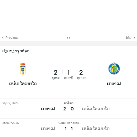
Previous
ຕໍ່ໄປ
ປຽບທຽບຈຸດຕໍ່ຈຸດ
2
1
2
ຊະນະ
ສະເໝີ
ຊະນະ
ເຣອັລ ໂອເບຍໂດ
ເກຕາເຟ
13/09/2025
ລາລີກາ
2 - 0
ເກຕາເຟ
ເຣອັລ ໂອເບຍໂດ
26/07/2025
Club Friendlies
1 - 1
ເກຕາເຟ
ເຣອັລ ໂອເບຍໂດ