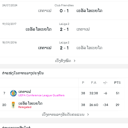
24/07/2024
Club Friendlies
0 - 1
ເກຕາເຟ
ເຣອັລ ໂອເບຍໂດ
19/02/2017
LaLiga 2
2 - 1
ເຣອັລ ໂອເບຍໂດ
ເກຕາເຟ
18/09/2016
LaLiga 2
2 - 1
ເກຕາເຟ
ເຣອັລ ໂອເບຍໂດ
ເບິ່ງທັງໝົດ
ຕຳແໜ່ງໃນຕາຕະລາງປະຈຸບັນ
P
F:A
+/-
PTS
ເກຕາເຟ
7
38
32:38
-6
51
UEFA Conference League Qualifiers
ເຣອັລ ໂອເບຍໂດ
20
38
26:60
-34
29
Relegated
ເບິ່ງຕາຕະລາງອັນດັບຄະແນນ