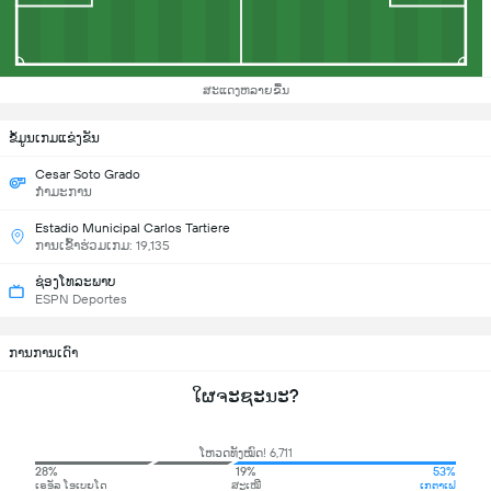
ສະແດງຫລາຍຂື້ນ
ຂ້ໍມູນເກມແຂ່ງຂັນ
Cesar Soto Grado
ກຳມະການ
Estadio Municipal Carlos Tartiere
ການເຂົ້າຮ່ວມເກມ: 19,135
ຊ່ອງໂທລະພາບ
ESPN Deportes
ການການເດົາ
ໃຜຈະຊະນະ?
ໂຫວດທັງໝົດ! 6,711
28%
19%
53%
ເຣອັລ ໂອເບຍໂດ
ສະເໝີ
ເກຕາເຟ