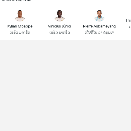
ທ່ານອາດຈະສົນໃຈຕໍ່
Thi
Kylian Mbappe
Vinicius Júnior
Pierre Aubameyang
ເ
ເຣອັລ ມາດຣິດ
ເຣອັລ ມາດຣິດ
ເດີປໍຕິໂບ ລາ ຄໍຣຸນຢາ