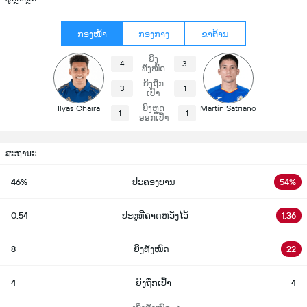
ກອງໜ້າ
ກອງກາງ
ຂາຕ້ານ
ຍິງ
4
3
ທັງໝົດ
ຍິງຖືກ
3
1
ເປົ້າ
Ilyas Chaira
ຍິງຫຼຸດ
Martín Satriano
1
1
ອອກເປົ້າ
ສະຖານະ
46%
ປະຄອງບານ
54%
0.54
ປະຕູທີ່ຄາດຫວັງໄວ້
1.36
8
ຍິງທັງໝົດ
22
4
ຍິງຖືກເປົ້າ
4