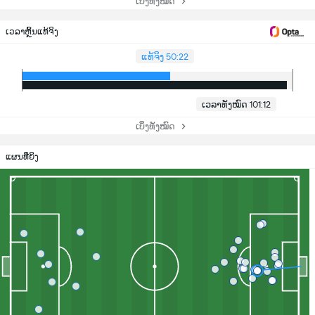
ເບິ່ງທັງໝົດ
ເວລາຫຼິ້ນແທ້ຈິງ
ແທ້ຈິງ 50:22
ເວລາທັງໝົດ 101:12
ເບິ່ງທັງໝົດ
ແຜນທີ່ຍິງ