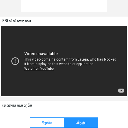
ວິດີໂອໄຮໄລທາງການ
ເຫດການເກມແຂ່ງຂັນ
ທັງໝົດ
ເທິງສຸດ