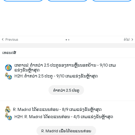
Previous
ຕໍ່ໄປ
ເທຣນດສ໌
ເກຕາເຟ: ຕ່ຳກວ່າ 2.5 ປະຕູຂອງການຫຼິ້ນນອກບ້ານ - 9/10 ເກມ
ແຂ່ງຂັນຫຼ້າສຸດ
H2H: ຕ່ຳກວ່າ 2.5 ປະຕູ - 9/10 ເກມແຂ່ງຂັນຫຼ້າສຸດ
ຕ່ຳກວ່າ 2.5 ປະຕູ
R. Madrid ໄດ້ຄະແນນກ່ອນ - 8/9 ເກມແຂ່ງຂັນຫຼ້າສຸດ
H2H: R. Madrid ໄດ້ຄະແນນກ່ອນ - 4/5 ເກມແຂ່ງຂັນຫຼ້າສຸດ
R. Madrid ເພື່ອໄດ້ຄະແນນກ່ອນ