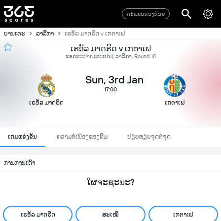
ຄະແນນຂອງຂ້ອຍ
ບານເຕະ
ລາລີກາ
ເຣອັລ ມາດຣິດ v ເກຕາເຟ
ເຣອັລ ມາດຣິດ v ເກຕາເຟ
ແອດສະປາຍ​(ສະເປນ), ລາລີກາ, Round 18
Sun, 3rd Jan
17:00
ເຣອັລ ມາດຣິດ
ເກຕາເຟ
ເກມແຂ່ງຂັນ
ຄວາມຕໍ່ເນື່ອງຂອງທີມ
ປຽບທຽບຈຸດຕໍ່ຈຸດ
ການການເດົາ
ໃຜຈະຊະນະ?
ເຣອັລ ມາດຣິດ
ສະເໝີ
ເກຕາເຟ