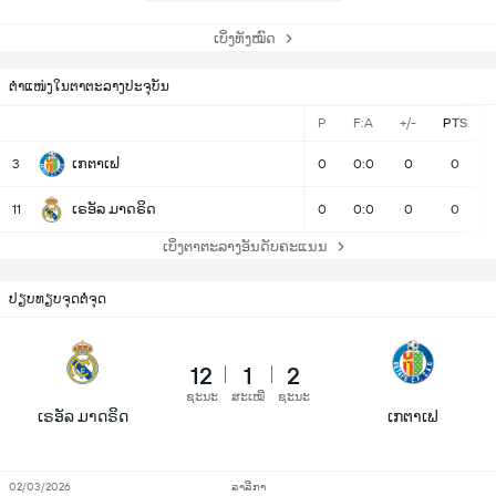
ເບິ່ງທັງໝົດ
ຕຳແໜ່ງໃນຕາຕະລາງປະຈຸບັນ
P
F:A
+/-
PTS
ເກຕາເຟ
3
0
0:0
0
0
ເຣອັລ ມາດຣິດ
11
0
0:0
0
0
ເບິ່ງຕາຕະລາງອັນດັບຄະແນນ
ປຽບທຽບຈຸດຕໍ່ຈຸດ
12
1
2
ຊະນະ
ສະເໝີ
ຊະນະ
ເຣອັລ ມາດຣິດ
ເກຕາເຟ
02/03/2026
ລາລີກາ