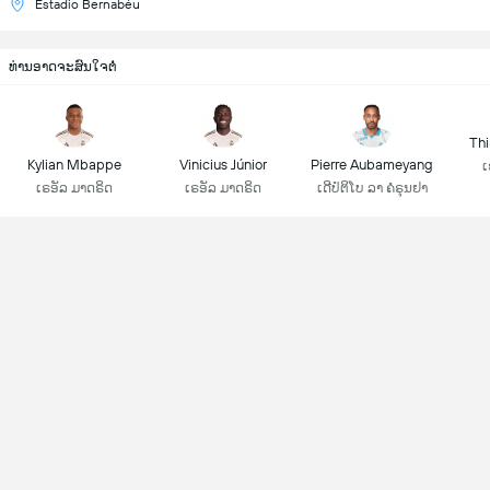
Estadio Bernabéu
ທ່ານອາດຈະສົນໃຈຕໍ່
Thi
Kylian Mbappe
Vinicius Júnior
Pierre Aubameyang
ເ
ເຣອັລ ມາດຣິດ
ເຣອັລ ມາດຣິດ
ເດີປໍຕິໂບ ລາ ຄໍຣຸນຢາ