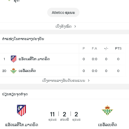
ສຸດ
Atletico ຊະນະ
ເບິ່ງທັງໝົດ
ຕຳແໜ່ງໃນຕາຕະລາງປະຈຸບັນ
P
F:A
+/-
PTS
ແອັດເລຕິິໂກ ມາດຣິດ
1
0
0:0
0
0
ເຣອັັລເບຕິດ
20
0
0:0
0
0
ເບິ່ງຕາຕະລາງອັນດັບຄະແນນ
ປຽບທຽບຈຸດຕໍ່ຈຸດ
11
2
2
ຊະນະ
ສະເໝີ
ຊະນະ
ແອັດເລຕິິໂກ ມາດຣິດ
ເຣອັັລເບຕິດ