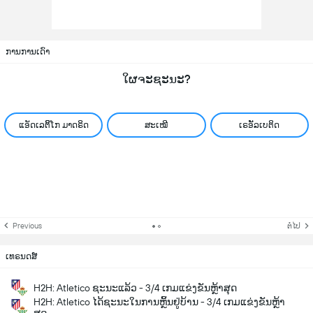
ການການເດົາ
ໃຜຈະຊະນະ?
ແອັດເລຕິິໂກ ມາດຣິດ
ສະເໝີ
ເຣອັັລເບຕິດ
Previous
ຕໍ່ໄປ
ເທຣນດສ໌
H2H: Atletico ຊະນະແລ້ວ - 3/4 ເກມແຂ່ງຂັນຫຼ້າສຸດ
H2H: Atletico ໄດ້ຊະນະໃນການຫຼິ້ນຢູ່ບ້ານ - 3/4 ເກມແຂ່ງຂັນຫຼ້າ