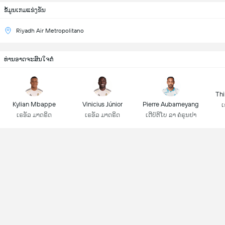
ຂ້ໍມູນເກມແຂ່ງຂັນ
Riyadh Air Metropolitano
ທ່ານອາດຈະສົນໃຈຕໍ່
Thi
Kylian Mbappe
Vinicius Júnior
Pierre Aubameyang
ເ
ເຣອັລ ມາດຣິດ
ເຣອັລ ມາດຣິດ
ເດີປໍຕິໂບ ລາ ຄໍຣຸນຢາ