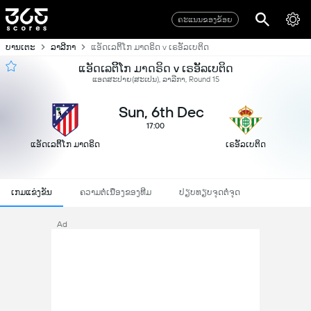
ຄະແນນຂອງຂ້ອຍ
ບານເຕະ
ລາລີກາ
ແອັດເລຕິິໂກ ມາດຣິດ v ເຣອັັລເບຕິດ
ແອັດເລຕິິໂກ ມາດຣິດ v ເຣອັັລເບຕິດ
ແອດສະປາຍ​(ສະເປນ), ລາລີກາ, Round 15
Sun, 6th Dec
17:00
ແອັດເລຕິິໂກ ມາດຣິດ
ເຣອັັລເບຕິດ
ເກມແຂ່ງຂັນ
ຄວາມຕໍ່ເນື່ອງຂອງທີມ
ປຽບທຽບຈຸດຕໍ່ຈຸດ
Ad