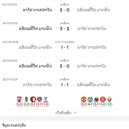
15/02/2026
ລາລີກາ
3 - 0
ຣາໂຢ ບາເຢກາໂນ
ແອັດເລຕິິໂກ ມາດຣິດ
24/09/2025
ລາລີກາ
3 - 2
ແອັດເລຕິິໂກ ມາດຣິດ
ຣາໂຢ ບາເຢກາໂນ
06/08/2025
Club Friendlies
1 - 1
ແອັດເລຕິິໂກ ມາດຣິດ
ຣາໂຢ ບາເຢກາໂນ
24/04/2025
ລາລີກາ
3 - 0
ແອັດເລຕິິໂກ ມາດຣິດ
ຣາໂຢ ບາເຢກາໂນ
22/09/2024
ລາລີກາ
1 - 1
ຣາໂຢ ບາເຢກາໂນ
ແອັດເລຕິິໂກ ມາດຣິດ
3
-
0
2
-
3
2
-
1
2
-
1
1
-
0
2
-
1
4
-
1
5
-
1
1
-
0
1
-
2
ເບິ່ງທັງໝົດ
ຂ້ໍມູນເກມແຂ່ງຂັນ