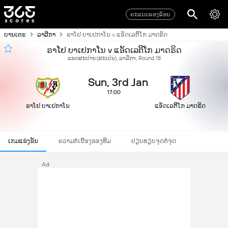
ຄະແນນຂອງຂ້ອຍ
ບານເຕະ
ລາລີກາ
ຣາໂຢ ບາເຢກາໂນ v ແອັດເລຕິິໂກ ມາດຣິດ
ຣາໂຢ ບາເຢກາໂນ v ແອັດເລຕິິໂກ ມາດຣິດ
ແອດສະປາຍ​(ສະເປນ), ລາລີກາ, Round 18
Sun, 3rd Jan
17:00
ຣາໂຢ ບາເຢກາໂນ
ແອັດເລຕິິໂກ ມາດຣິດ
ເກມແຂ່ງຂັນ
ຄວາມຕໍ່ເນື່ອງຂອງທີມ
ປຽບທຽບຈຸດຕໍ່ຈຸດ
Ad