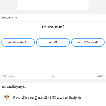
ການການເດົາ
ໃຜຈະຊະນະ?
ຣາໂຢ ບາເຢກາໂນ
ສະເໝີ
ແອັດເລຕິິໂກ ມາດຣິດ
Previous
ຕໍ່ໄປ
ຄວາມຕໍ່ເນື່ອງຂອງທີມ
Rayo ໄດ້ຊະນະ ຫຼື ສະເໝີ - 9/10 ເກມແຂ່ງຂັນຫຼ້າສຸດ