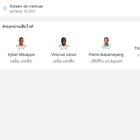
Estadio de Vallecas
ຄວາມຈຸ: 15,500
ທ່ານອາດຈະສົນໃຈຕໍ່
Thi
Kylian Mbappe
Vinicius Júnior
Pierre Aubameyang
ເ
ເຣອັລ ມາດຣິດ
ເຣອັລ ມາດຣິດ
ເດີປໍຕິໂບ ລາ ຄໍຣຸນຢາ