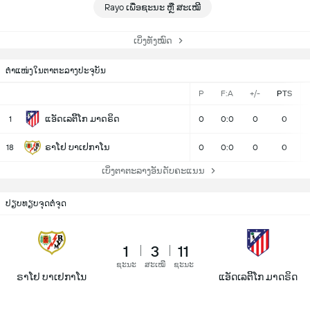
Rayo ເພື່ອຊະນະ ຫຼື ສະເໝີ
ເບິ່ງທັງໝົດ
ຕຳແໜ່ງໃນຕາຕະລາງປະຈຸບັນ
P
F:A
+/-
PTS
ແອັດເລຕິິໂກ ມາດຣິດ
1
0
0:0
0
0
ຣາໂຢ ບາເຢກາໂນ
18
0
0:0
0
0
ເບິ່ງຕາຕະລາງອັນດັບຄະແນນ
ປຽບທຽບຈຸດຕໍ່ຈຸດ
1
3
11
ຊະນະ
ສະເໝີ
ຊະນະ
ຣາໂຢ ບາເຢກາໂນ
ແອັດເລຕິິໂກ ມາດຣິດ