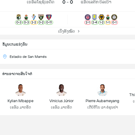
0 - 0
ເຣອັລໂຊຊິເອດັດ
ແອັດເລຕິກ ບິລເບົາ
0
-
3
0
-
3
2
-
2
0
-
2
0
-
11
2
-
1
2
-
4
1
-
2
1
-
1
0
-
1
ເບິ່ງທັງໝົດ
ຂ້ໍມູນເກມແຂ່ງຂັນ
Estadio de San Mamés
ທ່ານອາດຈະສົນໃຈຕໍ່
Thi
Kylian Mbappe
Vinicius Júnior
Pierre Aubameyang
ເ
ເຣອັລ ມາດຣິດ
ເຣອັລ ມາດຣິດ
ເດີປໍຕິໂບ ລາ ຄໍຣຸນຢາ