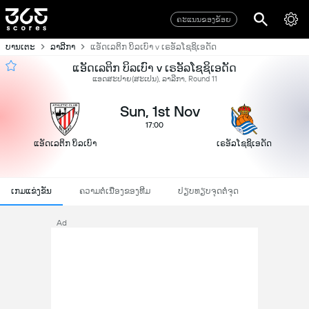
ຄະແນນຂອງຂ້ອຍ
ບານເຕະ
ລາລີກາ
ແອັດເລຕິກ ບິລເບົາ v ເຣອັລໂຊຊິເອດັດ
ແອັດເລຕິກ ບິລເບົາ v ເຣອັລໂຊຊິເອດັດ
ແອດສະປາຍ​(ສະເປນ), ລາລີກາ, Round 11
Sun, 1st Nov
17:00
ແອັດເລຕິກ ບິລເບົາ
ເຣອັລໂຊຊິເອດັດ
ເກມແຂ່ງຂັນ
ຄວາມຕໍ່ເນື່ອງຂອງທີມ
ປຽບທຽບຈຸດຕໍ່ຈຸດ
Ad