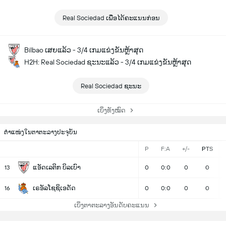
Real Sociedad ເພື່ອໄດ້ຄະແນນກ່ອນ
Bilbao ເສຍແລ້ວ - 3/4 ເກມແຂ່ງຂັນຫຼ້າສຸດ
H2H: Real Sociedad ຊະນະແລ້ວ - 3/4 ເກມແຂ່ງຂັນຫຼ້າສຸດ
Real Sociedad ຊະນະ
ເບິ່ງທັງໝົດ
ຕຳແໜ່ງໃນຕາຕະລາງປະຈຸບັນ
P
F:A
+/-
PTS
ແອັດເລຕິກ ບິລເບົາ
13
0
0:0
0
0
ເຣອັລໂຊຊິເອດັດ
16
0
0:0
0
0
ເບິ່ງຕາຕະລາງອັນດັບຄະແນນ