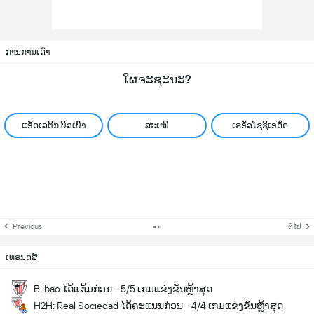
ການການເດົາ
ໃຜຈະຊະນະ?
ແອັດເລຕິກ ບິລເບົາ
ສະເໝີ
ເຣອັລໂຊຊິເອດັດ
Previous
ຕໍ່ໄປ
ເທຣນດສ໌
Bilbao ໄດ້ແຕ້ມກ່ອນ - 5/5 ເກມແຂ່ງຂັນຫຼ້າສຸດ
H2H: Real Sociedad ໄດ້ຄະແນນກ່ອນ - 4/4 ເກມແຂ່ງຂັນຫຼ້າສຸດ