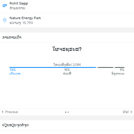
Rohit Saggi
ກຳມະການ
Nature Energy Park
ຄວາມຈຸ: 15,790
ການການເດົາ
ໃຜຈະຊະນະ?
ໂຫວດທັງໝົດ! 3,084
76%
15%
9%
ເດັນມາກ
ສະເໝີ
ລິທູອາເນຍ
Previous
ຕໍ່ໄປ
ປຽບທຽບຈຸດຕໍ່ຈຸດ