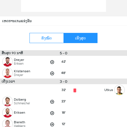
ເຫດການເກມແຂ່ງຂັນ
ທັງໝົດ
ເທິງສຸດ
5 - 0
ສິ້ນສຸດ 90 ນາທີ
Dreyer
62'
Eriksen
Kristensen
48'
Dreyer
3 - 0
ເຄິ່ງເວລາ
32'
Utkus
Dolberg
23'
Schmeichel
Eriksen
18'
Biereth
12'
Højbjerg