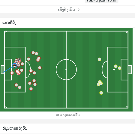
ເວລາທັງໝົດ 93:16
ເບິ່ງທັງໝົດ
ແຜນທີ່ຍິງ
ສະແດງຫລາຍຂື້ນ
ຂ້ໍມູນເກມແຂ່ງຂັນ