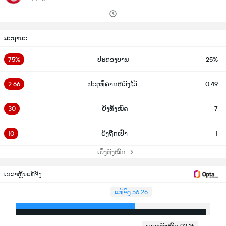
ສະຖານະ
75%
ປະຄອງບານ
25%
2.66
ປະຕູທີ່ຄາດຫວັງໄວ້
0.49
30
ຍິງທັງໝົດ
7
10
ຍິງຖືກເປົ້າ
1
ເບິ່ງທັງໝົດ
ເວລາຫຼິ້ນແທ້ຈິງ
ແທ້ຈິງ 56:26