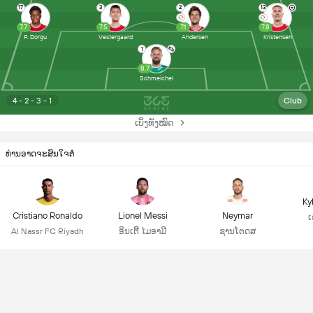
17
3
2
13
7.7
7.5
7.1
7.8
P. Dorgu
Vestergaard
Andersen
Kristensen
1
8.7
Schmeichel
4 - 2 - 3 - 1
Club
ເບິ່ງທັງໝົດ
ທ່ານອາດຈະສົນໃຈຕໍ່
Ky
Cristiano Ronaldo
Lionel Messi
Neymar
ເ
Al Nassr FC Riyadh
ອິນເຕີີ ໄມອາມີ
ຊານໂຕດສ