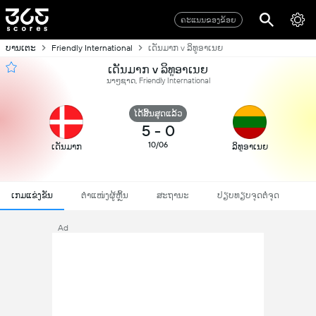
ຄະແນນຂອງຂ້ອຍ
ບານເຕະ
Friendly International
ເດັນມາກ v ລິທູອາເນຍ
ເດັນມາກ v ລິທູອາເນຍ
ນາໆຊາດ, Friendly International
ໄດ້ສິ້ນສຸດແລ້ວ
5
-
0
10/06
ເດັນມາກ
ລິທູອາເນຍ
ເກມແຂ່ງຂັນ
ຕຳແໜ່ງຜູ້ຫຼິ້ນ
ສະຖານະ
ປຽບທຽບຈຸດຕໍ່ຈຸດ
Ad