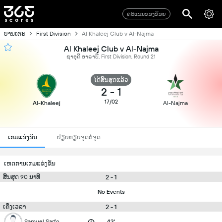
ຄະແນນຂອງຂ້ອຍ
ບານເຕະ
First Division
Al Khaleej Club v Al-Najma
Al Khaleej Club v Al-Najma
ຊາອຸດີ ອາຣາບີ, First Division, Round 21
ໄດ້ສິ້ນສຸດແລ້ວ
2
-
1
17/02
Al-Khaleej
Al-Najma
ເກມແຂ່ງຂັນ
ປຽບທຽບຈຸດຕໍ່ຈຸດ
ເຫດການເກມແຂ່ງຂັນ
2 - 1
ສິ້ນສຸດ 90 ນາທີ
No Events
2 - 1
ເຄິ່ງເວລາ
Samuel Sarfo
43'