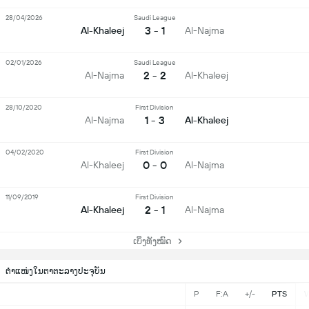
28/04/2026
Saudi League
3 - 1
Al-Khaleej
Al-Najma
02/01/2026
Saudi League
2 - 2
Al-Najma
Al-Khaleej
28/10/2020
First Division
1 - 3
Al-Najma
Al-Khaleej
04/02/2020
First Division
0 - 0
Al-Khaleej
Al-Najma
11/09/2019
First Division
2 - 1
Al-Khaleej
Al-Najma
ເບິ່ງທັງໝົດ
ຕຳແໜ່ງໃນຕາຕະລາງປະຈຸບັນ
P
F:A
+/-
PTS