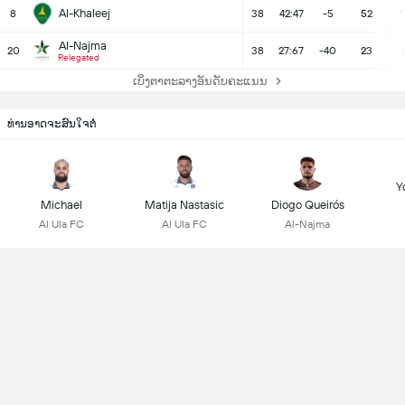
Al-Khaleej
8
38
42:47
-5
52
1
Al-Najma
20
38
27:67
-40
23
Relegated
ເບິ່ງຕາຕະລາງອັນດັບຄະແນນ
ທ່ານອາດຈະສົນໃຈຕໍ່
Y
Michael
Matija Nastasic
Diogo Queirós
Al Ula FC
Al Ula FC
Al-Najma