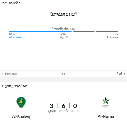
ການການເດົາ
ໃຜຈະຊະນະ?
ໂຫວດທັງໝົດ! 587
58%
21%
21%
Al-Khaleej
ສະເໝີ
Al-Najma
Previous
ຕໍ່ໄປ
ປຽບທຽບຈຸດຕໍ່ຈຸດ
3
6
0
ຊະນະ
ສະເໝີ
ຊະນະ
Al-Khaleej
Al-Najma