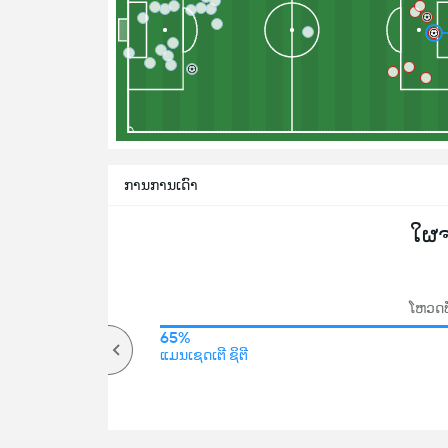
ການການເດົາ
ໃຜ
ໂຫວດທ
73%
65%
ສູງ
ແມນເຊດເຕີ ຊິຕີ