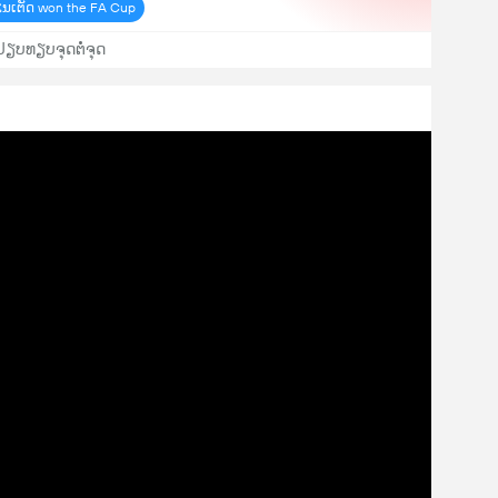
ໄນເຕັດ won the FA Cup
ປຽບທຽບຈຸດຕໍ່ຈຸດ