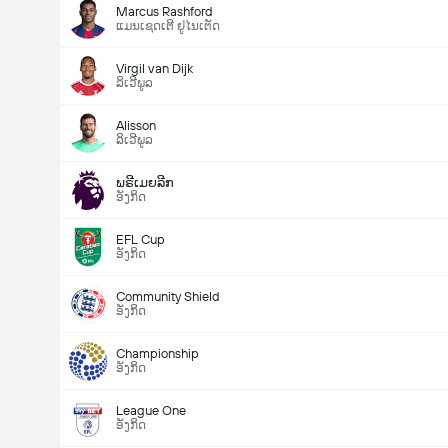
Marcus Rashford
ແມນເຊດເຕີ ຢູໄນເຕັດ
Virgil van Dijk
ລິເວີພູລ
Alisson
ລິເວີພູລ
ພຣີເມຍລີກ
ອັງກິດ
EFL Cup
ອັງກິດ
Community Shield
ອັງກິດ
Championship
ອັງກິດ
League One
ອັງກິດ