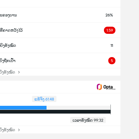
ະຄອງບານ
26%
ທີ່ຄາດຫວັງໄວ້
1.59
ຍິງທັງໝົດ
11
ຍິງຖືກເປົ້າ
5
່ງທັງໝົດ
ແທ້ຈິງ 61:48
ເວລາທັງໝົດ 99:32
່ງທັງໝົດ