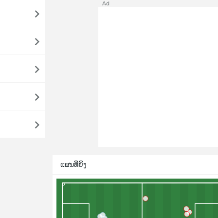
Ad
ແຜນທີ່ຍິງ