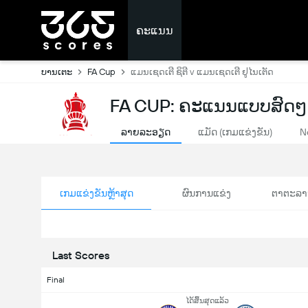
ຄະແນນ
ບານເຕະ
FA Cup
ແມນເຊດເຕີ ຊິຕີ v ແມນເຊດເຕີ ຢູໄນເຕັດ
FA CUP: ຄະແນນແບບສົດໆ
ລາຍລະອຽດ
ແມັດ (ເກມແຂ່ງຂັນ)
N
ເກມແຂ່ງຂັນຫຼ້າສຸດ
ຜົນການແຂ່ງ
ຕາຕະລາ
Last Scores
Final
ໄດ້ສິ້ນສຸດແລ້ວ