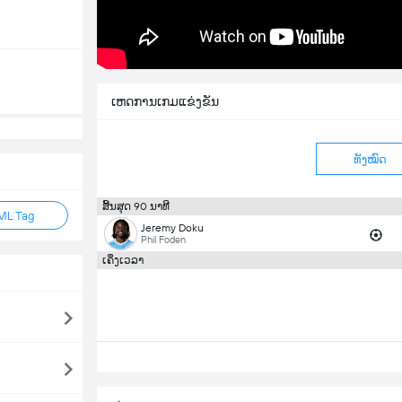
ເຫດການເກມແຂ່ງຂັນ
ທັງໝົດ
ສິ້ນສຸດ 90 ນາທີ
ML Tag
Jeremy Doku
Phil Foden
ເຄິ່ງເວລາ