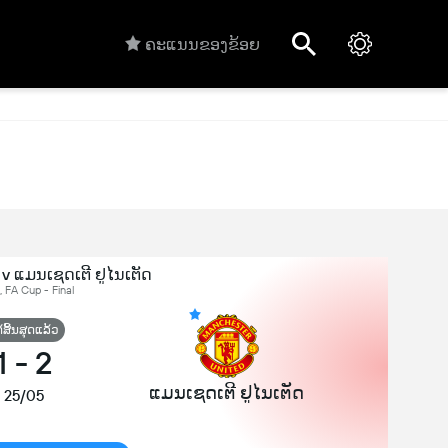
ຄະແນນຂອງຂ້ອຍ
 v ແມນເຊດເຕີ ຢູໄນເຕັດ
ດ, FA Cup - Final
້ສິ້ນສຸດແລ້ວ
1
-
2
ແມນເຊດເຕີ ຢູໄນເຕັດ
25/05