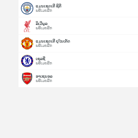
ແມນເຊດເຕີ ຊິຕີ
ພຣີເມຍລີກ
ລິເວີພູລ
ພຣີເມຍລີກ
ແມນເຊດເຕີ ຢູໄນເຕັດ
ພຣີເມຍລີກ
ເຊລຊີ
ພຣີເມຍລີກ
ອາເຊນອລ
ພຣີເມຍລີກ