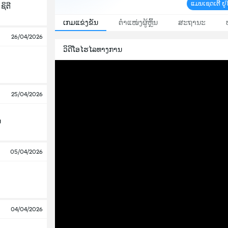
ແມນເຊດເຕີ ຢູ
ຊິຕີ
ເກມແຂ່ງຂັນ
ຕຳແໜ່ງຜູ້ຫຼິ້ນ
ສະຖານະ
26/04/2026
ວິດີໂອໄຮໄລທາງການ
25/04/2026
ນ
05/04/2026
04/04/2026