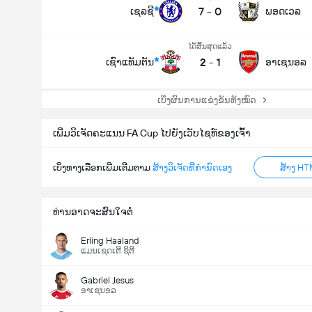
7
-
0
ເຊລຊີ
ພອດເວລ
ໄດ້ສິ້ນສຸດແລ້ວ
2
-
1
ເຊົາແທັມຕັນ
ອາເຊນອລ
ເບິ່ງຜົນການແຂ່ງຂັນທັງໝົດ
ເພີ່ມວິເຈັດຄະແນນ FA Cup ໄປຍັງເວັບໄຊທ໌ຂອງເຈົ້າ
ເບິ່ງທາງເລືອກເພີ່ມເຕີມຕາມ
ສ້າງວິເຈັດທີ່ກຳນົດເອງ
ສ້າງ HT
ທ່ານອາດຈະສົນໃຈຕໍ່
Erling Haaland
ແມນເຊດເຕີ ຊິຕີ
Gabriel Jesus
ອາເຊນອລ