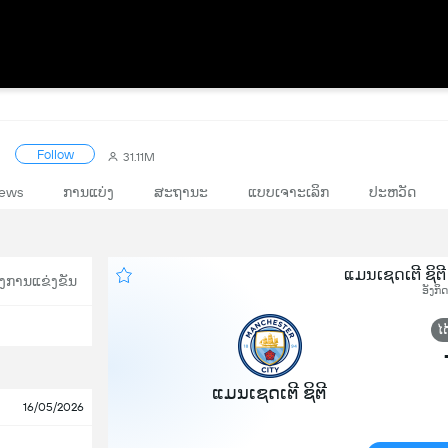
Follow
31.11M
ews
ການແບ່ງ
ສະຖານະ
ແບບເຈາະເລິກ
ປະຫວັດ
ແມນເຊດເຕີ ຊິຕີ
ງການແຂ່ງຂັນ
ອັງກິ
ໄດ
ແມນເຊດເຕີ ຊິຕີ
16/05/2026