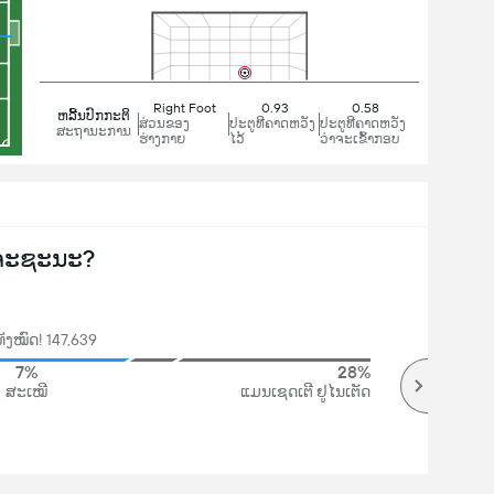
Right Foot
0.93
0.58
ຫລີ້ນປົກກະຕິ
ສ່ວນຂອງ
ປະຕູທີຄາດຫວັງ
ປະຕູທີຄາດຫວັງ
ສະຖານະການ
ຮ່າງກາຍ
ໄວ້
ວ່າຈະເຂົ້າກອບ
ຈະຊະນະ?
ັງໝົດ! 147,639
7%
28%
ສະເໝີ
ແມນເຊດເຕີ ຢູໄນເຕັດ