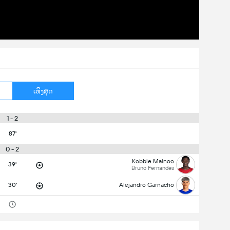
ເທິງສຸດ
1 - 2
87'
0 - 2
Kobbie Mainoo
39'
Bruno Fernandes
30'
Alejandro Garnacho