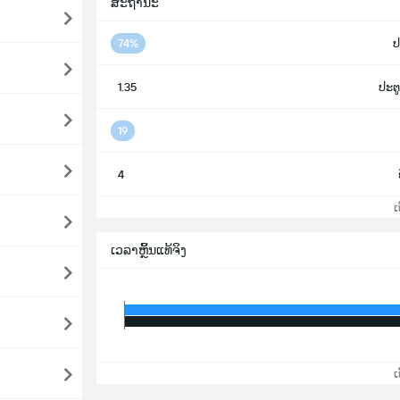
ສະຖານະ
74%
ປ
1.35
ປະຕູ
19
4
ເບິ
ເວລາຫຼິ້ນແທ້ຈິງ
ເບິ