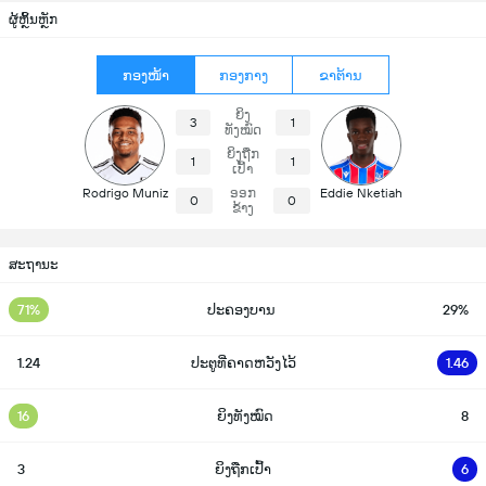
ຜູ້ຫຼິ້ນຫຼັກ
ກອງໜ້າ
ກອງກາງ
ຂາຕ້ານ
ຍິງ
3
1
ທັງໝົດ
ຍິງຖືກ
1
1
ເປົ້າ
Rodrigo Muniz
ອອກ
Eddie Nketiah
0
0
ຂ້າງ
ສະຖານະ
71%
ປະຄອງບານ
29%
1.24
ປະຕູທີ່ຄາດຫວັງໄວ້
1.46
16
ຍິງທັງໝົດ
8
3
ຍິງຖືກເປົ້າ
6