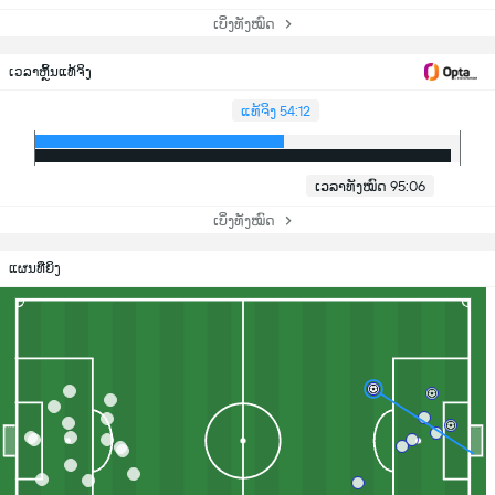
ເບິ່ງທັງໝົດ
ເວລາຫຼິ້ນແທ້ຈິງ
ແທ້ຈິງ 54:12
ເວລາທັງໝົດ 95:06
ເບິ່ງທັງໝົດ
ແຜນທີ່ຍິງ