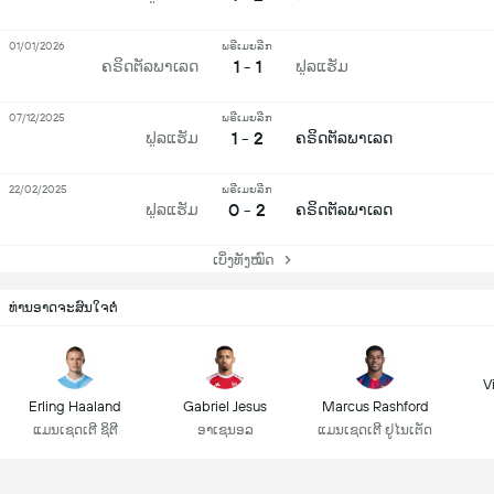
01/01/2026
ພຣີເມຍລີກ
1 - 1
ຄຣິດຕັລພາເລດ
ຟູລແຮັມ
07/12/2025
ພຣີເມຍລີກ
1 - 2
ຟູລແຮັມ
ຄຣິດຕັລພາເລດ
22/02/2025
ພຣີເມຍລີກ
0 - 2
ຟູລແຮັມ
ຄຣິດຕັລພາເລດ
ເບິ່ງທັງໝົດ
ທ່ານອາດຈະສົນໃຈຕໍ່
Vi
Erling Haaland
Gabriel Jesus
Marcus Rashford
ແມນເຊດເຕີ ຊິຕີ
ອາເຊນອລ
ແມນເຊດເຕີ ຢູໄນເຕັດ