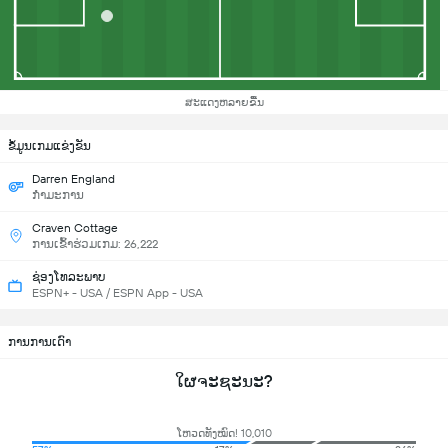
ສະແດງຫລາຍຂື້ນ
ຂ້ໍມູນເກມແຂ່ງຂັນ
Darren England
ກຳມະການ
Craven Cottage
ການເຂົ້າຮ່ວມເກມ: 26,222
ຊ່ອງໂທລະພາບ
ESPN+ - USA / ESPN App - USA
ການການເດົາ
ໃຜຈະຊະນະ?
ໂຫວດທັງໝົດ! 10,010