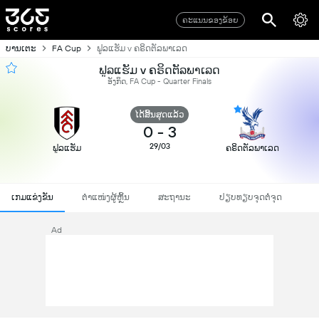
ຄະແນນຂອງຂ້ອຍ
ບານເຕະ
FA Cup
ຟູລແຮັມ v ຄຣິດຕັລພາເລດ
ຟູລແຮັມ v ຄຣິດຕັລພາເລດ
ອັງກິດ, FA Cup - Quarter Finals
ໄດ້ສິ້ນສຸດແລ້ວ
0
-
3
29/03
ຟູລແຮັມ
ຄຣິດຕັລພາເລດ
ເກມແຂ່ງຂັນ
ຕຳແໜ່ງຜູ້ຫຼິ້ນ
ສະຖານະ
ປຽບທຽບຈຸດຕໍ່ຈຸດ
Ad