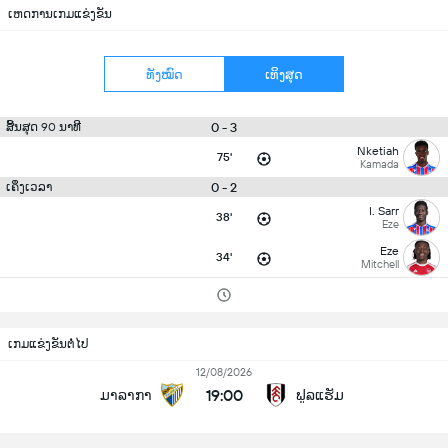
ເຫດການເກມແຂ່ງຂັນ
ທັງໝົດ
ເທິງສຸດ
0 - 3
ສິ້ນສຸດ 90 ນາທີ
Nketiah
75'
Kamada
0 - 2
ເຄິ່ງເວລາ
I. Sarr
38'
Eze
Eze
34'
Mitchell
ເກມແຂ່ງຂັນຕໍ່ໄປ
12/08/2026
19:00
ມາລາກາ
ຟູລແຮັມ