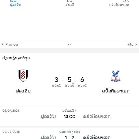
57%
17%
26%
ຟູລແຮັມ
ສະເໝີ
ຄຣິດຕັລພາເລດ
Previous
ຕໍ່ໄປ
ປຽບທຽບຈຸດຕໍ່ຈຸດ
3
5
6
ຊະນະ
ສະເໝີ
ຊະນະ
ຟູລແຮັມ
ຄຣິດຕັລພາເລດ
05/09/2026
ພຣີເມຍລີກ
14:00
ຟູລແຮັມ
ຄຣິດຕັລພາເລດ
07/08/2026
Club Friendlies
1 - 2
ຟູລແຮັມ
ຄຣິດຕັລພາເລດ