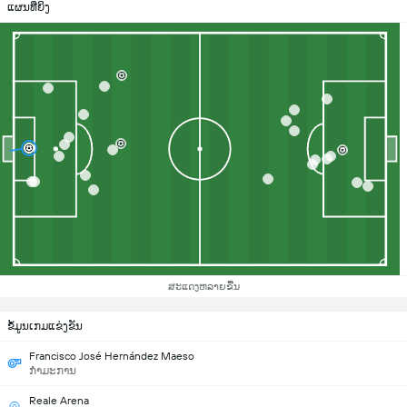
ແຜນທີ່ຍິງ
ສະແດງຫລາຍຂື້ນ
ຂ້ໍມູນເກມແຂ່ງຂັນ
Francisco José Hernández Maeso
ກຳມະການ
Reale Arena