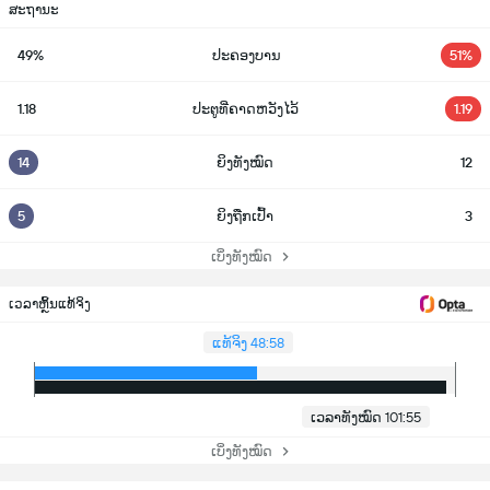
ສະຖານະ
49%
ປະຄອງບານ
51%
1.18
ປະຕູທີ່ຄາດຫວັງໄວ້
1.19
14
ຍິງທັງໝົດ
12
5
ຍິງຖືກເປົ້າ
3
ເບິ່ງທັງໝົດ
ເວລາຫຼິ້ນແທ້ຈິງ
ແທ້ຈິງ 48:58
ເວລາທັງໝົດ 101:55
ເບິ່ງທັງໝົດ