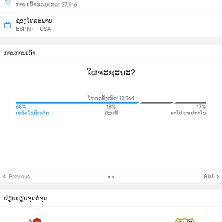
ການເຂົ້າຮ່ວມເກມ: 27,816
ຊ່ອງໂທລະພາບ
ESPN+ - USA
ການການເດົາ
ໃຜຈະຊະນະ?
ໂຫວດທັງໝົດ! 12,564
65%
18%
17%
ເຣອັລໂຊຊິເອດັດ
ສະເໝີ
ຣາໂຢ ບາເຢກາໂນ
Previous
ຕໍ່ໄປ
ປຽບທຽບຈຸດຕໍ່ຈຸດ