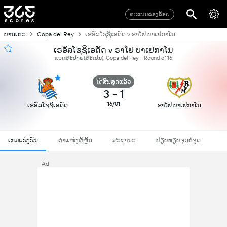
ຄະແນນຂອງຂ້ອຍ
ບານເຕະ
Copa del Rey
ເຣອັລໂຊຊິເອດັດ v ຣາໂຢ ບາເຢກາໂນ
ເຣອັລໂຊຊິເອດັດ v ຣາໂຢ ບາເຢກາໂນ
ແອດສະປາຍ​(ສະເປນ), Copa del Rey - Round of 16
ໄດ້ສິ້ນສຸດແລ້ວ
3
-
1
16/01
ເຣອັລໂຊຊິເອດັດ
ຣາໂຢ ບາເຢກາໂນ
ເກມແຂ່ງຂັນ
ຕຳແໜ່ງຜູ້ຫຼິ້ນ
ສະຖານະ
ປຽບທຽບຈຸດຕໍ່ຈຸດ
Ad