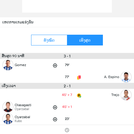
ເຫດການເກມແຂ່ງຂັນ
ທັງໝົດ
ເທິງສຸດ
3 - 1
ສິ້ນສຸດ 90 ນາທີ
Gomez
79'
77'
A. Espino
2 - 1
ເຄິ່ງເວລາ
45' + 7
Trejo
Olasagasti
45' + 1
Oyarzabal
Oyarzabal
23'
Kubo