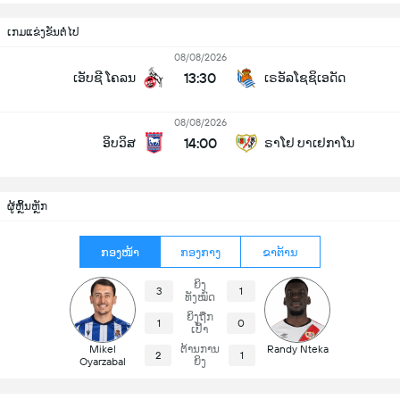
ເກມແຂ່ງຂັນຕໍ່ໄປ
08/08/2026
13:30
ເອັບຊີ ໂຄລນ
ເຣອັລໂຊຊິເອດັດ
08/08/2026
14:00
ອິບວິສ
ຣາໂຢ ບາເຢກາໂນ
ຜູ້ຫຼິ້ນຫຼັກ
ກອງໜ້າ
ກອງກາງ
ຂາຕ້ານ
ຍິງ
3
1
ທັງໝົດ
ຍິງຖືກ
1
0
ເປົ້າ
Mikel
ຕ້ານການ
Randy Nteka
2
1
Oyarzabal
ຍິງ