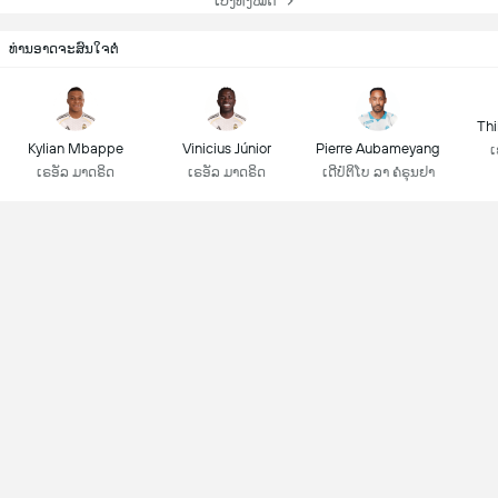
ເບິ່ງທັງໝົດ
ທ່ານອາດຈະສົນໃຈຕໍ່
Thi
Kylian Mbappe
Vinicius Júnior
Pierre Aubameyang
ເ
ເຣອັລ ມາດຣິດ
ເຣອັລ ມາດຣິດ
ເດີປໍຕິໂບ ລາ ຄໍຣຸນຢາ