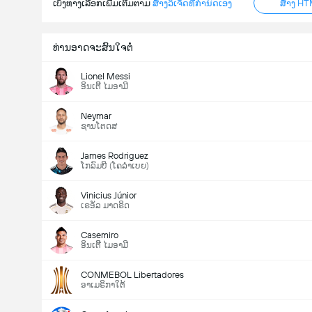
ເບິ່ງທາງເລືອກເພີ່ມເຕີມຕາມ
ສ້າງວິເຈັດທີ່ກຳນົດເອງ
ສ້າງ HT
ທ່ານອາດຈະສົນໃຈຕໍ່
Lionel Messi
ອິນເຕີີ ໄມອາມີ
Neymar
ຊານໂຕດສ
James Rodriguez
ໂກລົມບີ (ໂຄລຳເບຍ)
Vinicius Júnior
ເຣອັລ ມາດຣິດ
Casemiro
ອິນເຕີີ ໄມອາມີ
CONMEBOL Libertadores
ອາເມຣິກາໃຕ້