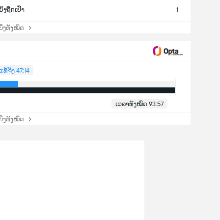
ຍິງຖືກເປົ້າ
1
່ງທັງໝົດ
ແທ້ຈິງ 47:14
ເວລາທັງໝົດ 93:57
່ງທັງໝົດ