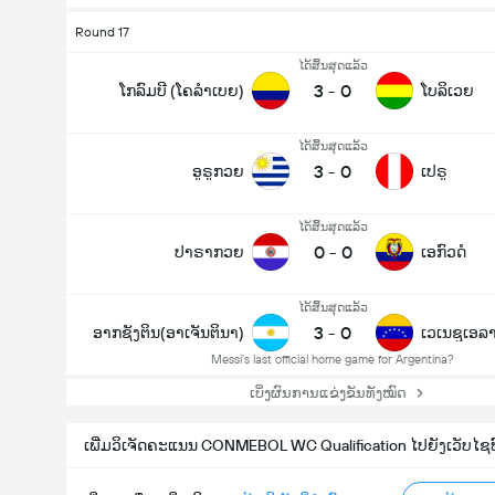
Round 17
ໄດ້ສິ້ນສຸດແລ້ວ
3
-
0
ໂກລົມບີ (ໂຄລຳເບຍ)
ໂບລິເວຍ
ໄດ້ສິ້ນສຸດແລ້ວ
3
-
0
ອູຣູກວຍ
ເປຣູ
ໄດ້ສິ້ນສຸດແລ້ວ
0
-
0
ປາຣາກວຍ
ເອກົວດໍ
ໄດ້ສິ້ນສຸດແລ້ວ
3
-
0
ອາກຊັງຕິນ(ອາເຈັນຕິນາ)
ເວເນຊູເອລ
Messi's last official home game for Argentina?
ເບິ່ງຜົນການແຂ່ງຂັນທັງໝົດ
ເພີ່ມວິເຈັດຄະແນນ CONMEBOL WC Qualification ໄປຍັງເວັບໄຊທ໌