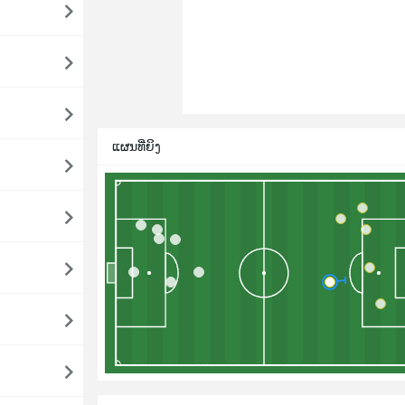
ແຜນທີ່ຍິງ