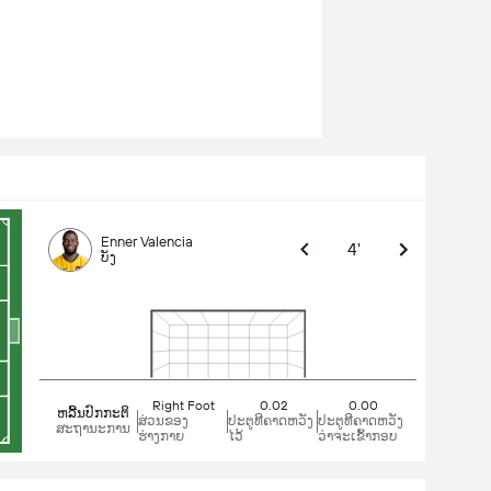
Enner Valencia
4'
ບັງ
Right Foot
0.02
0.00
ຫລີ້ນປົກກະຕິ
ສ່ວນຂອງ
ປະຕູທີຄາດຫວັງ
ປະຕູທີຄາດຫວັງ
ສະຖານະການ
ຮ່າງກາຍ
ໄວ້
ວ່າຈະເຂົ້າກອບ