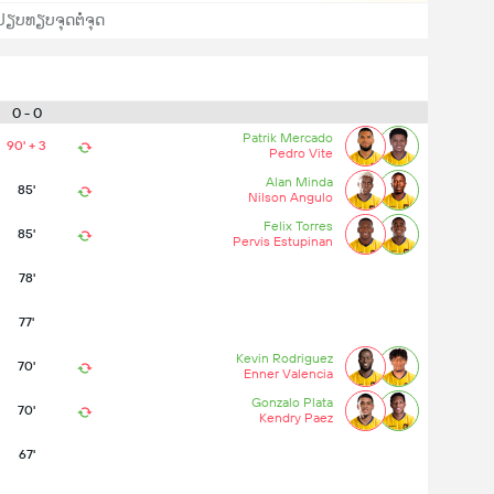
ປຽບທຽບຈຸດຕໍ່ຈຸດ
0 - 0
Patrik Mercado
90' + 3
Pedro Vite
Alan Minda
85'
Nilson Angulo
Felix Torres
85'
Pervis Estupinan
78'
77'
Kevin Rodriguez
70'
Enner Valencia
Gonzalo Plata
70'
Kendry Paez
67'