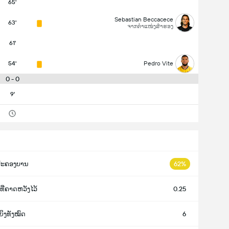
65'
Sebastian Beccacece
63'
ຈາກຕຳແໜ່ງສຳຮອງ
61'
54'
Pedro Vite
0 - 0
9'
ປະຄອງບານ
62%
ທີ່ຄາດຫວັງໄວ້
0.25
ຍິງທັງໝົດ
6