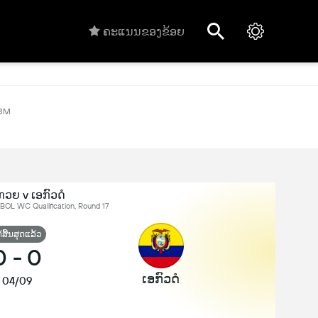
ຄະແນນຂອງຂ້ອຍ
33M
ວຍ v ເອກົວດໍ
OL WC Qualification, Round 17
້ສິ້ນສຸດແລ້ວ
0
-
0
ເອກົວດໍ
04/09