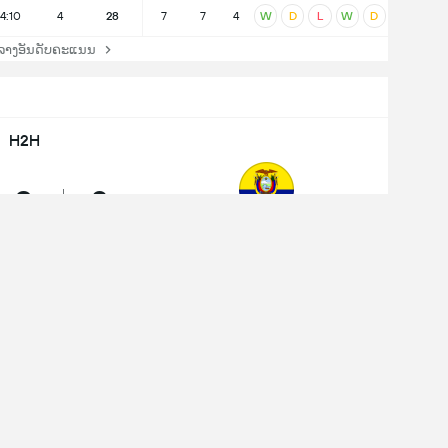
14:10
4
28
7
7
4
W
D
L
W
D
ລາງອັນດັບຄະແນນ
H2H
3
2
ສະເໝີ
ຊະນະ
ເອກົວດໍ
L WC Qualification
0 - 0
ປາຣາກວຍ
L WC Qualification
3 - 1
ເອກົວດໍ
ປະສົບການເທິງໂທລະສັບມືຖືທັງໝົດ:
L WC Qualification