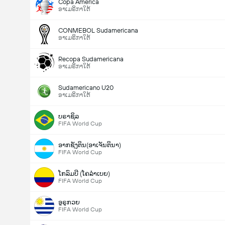
Copa America
ອາເມຣິກາໃຕ້
CONMEBOL Sudamericana
ອາເມຣິກາໃຕ້
Recopa Sudamericana
ອາເມຣິກາໃຕ້
Sudamericano U20
ອາເມຣິກາໃຕ້
ບຣາຊິລ
FIFA World Cup
ອາກຊັງຕິນ(ອາເຈັນຕິນາ)
FIFA World Cup
ໂກລົມບີ (ໂຄລຳເບຍ)
FIFA World Cup
ອູຣູກວຍ
FIFA World Cup