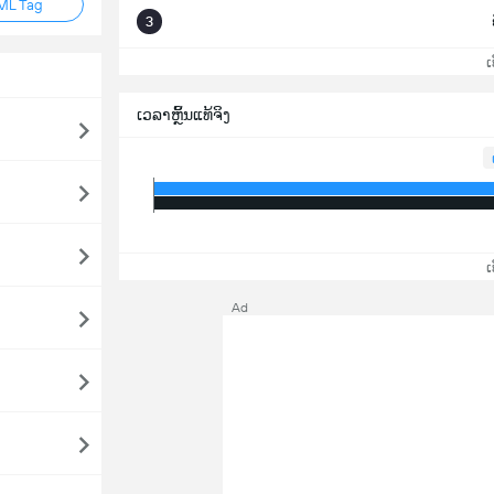
ML Tag
3
ເບິ
ເວລາຫຼິ້ນແທ້ຈິງ
ເບິ
Ad