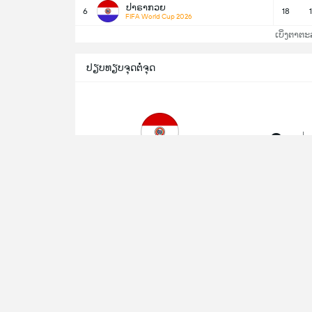
ປາຣາກວຍ
6
18
FIFA World Cup 2026
ເບິ່ງຕາຕະ
ປຽບທຽບຈຸດຕໍ່ຈຸດ
3
ຊະນະ
ປາຣາກວຍ
10/10/2024
CONMEBO
ເອກົວດໍ
24/03/2022
CONMEBO
ປາຣາກວຍ
ຮັບ
02/09/2021
CONMEBO