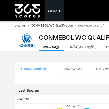
ຄະແນນ
ບານເຕະ
CONMEBOL WC Qualification
ປາຣາກວຍ v ເອກົວດໍ
CONMEBOL WC QUALIFI
ລາຍລະອຽດ
ແມັດ (ເກມແຂ່ງຂັນ)
ຕ
ເກມແຂ່ງຂັນຫຼ້າສຸດ
ຜົນການແຂ່ງ
ຕາຕະລາ
Last Scores
Round 18
ໄດ້ສິ້ນສຸດແລ້ວ