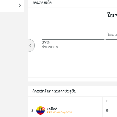
ການການເດົາ
ໃຜ
ໂຫວດທ
68%
39%
ສູງ
ປາຣາກວຍ
ຕຳແໜ່ງໃນຕາຕະລາງປະຈຸບັນ
P
ເອກົວດໍ
2
18
FIFA World Cup 2026