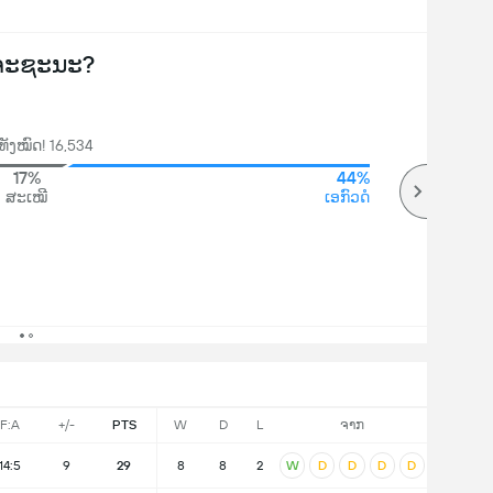
ຈະຊະນະ?
ັງໝົດ! 16,534
17%
44%
ສະເໝີ
ເອກົວດໍ
F:A
+/-
PTS
W
D
L
ຈາກ
14:5
9
29
8
8
2
W
D
D
D
D