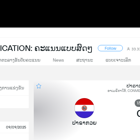
CATION: ຄະແນນແບບສົດໆ
Follow
33.
າຕະລາງອັນດັບຄະແນນ
News
ສະຖານະ
ແບບເຈາະເລິກ
ປາຣາກ
ງການແຂ່ງຂັນ
ອາເມຣິກາໃຕ້, CONMEB
ໄດ
ປາຣາກວຍ
09/09/2025