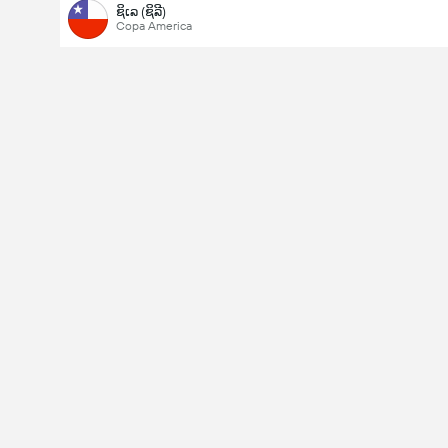
ຊິເລ (ຊິລີ)
Copa America
ລວມປະຕູໃນເກມ (2.5)