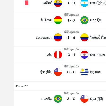
1
-
0
ເອກົວດໍ
ໄດ້ສິ້ນສຸດແລ້ວ
1
-
0
ໂບລິເວຍ
ບຣາຊິລ
ໄດ້ສິ້ນສຸດແລ້ວ
3
-
6
ເວເນຊູເອລາ
ໂກລົມບີ (ໂ
ໄດ້ສິ້ນສຸດແລ້ວ
0
-
1
ເປຣູ
ປາຣາກວຍ
ໄດ້ສິ້ນສຸດແລ້ວ
0
-
0
ຊິເລ (ຊິລີ)
ອູຣູກວຍ
Round 17
ໄດ້ສິ້ນສຸດແລ້ວ
3
-
0
ບຣາຊິລ
ຊິເລ (ຊິລີ)