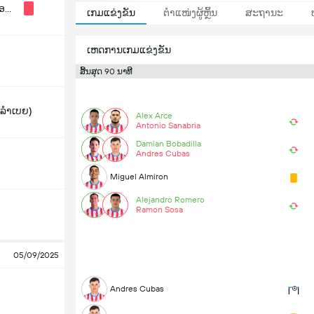
ອາກຊັງຕິນ(ອາເຈັນຕິນາ)
ເກມແຂ່ງຂັນ
ຕຳແໜ່ງຜູ້ຫຼິ້ນ
ສະຖານະ
ເຫດການເກມແຂ່ງຂັນ
ສິ້ນສຸດ 90 ນາທີ
ຄລຳເບຍ)
Alex Arce
Antonio Sanabria
Damian Bobadilla
Andres Cubas
Miguel Almiron
Alejandro Romero
Ramon Sosa
05/09/2025
Andres Cubas